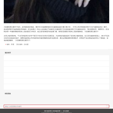
大富豪彩票注册开户首先，改革接轨相关规定。重庆市卫生健康委基层卫生健康处副处长董江黎介绍，《中华人民共和国基本医疗卫生与健康促进法》要求，
执业医师晋升为副高级技术职称的，应当有累计一年以上在县级以下或者对口支援的医疗卫生机构提供医疗卫生服务的经历。“我们因势利导、顺势而为，把‘县
聘乡用’一年服务期视作医务人员的基层工作经历，使之成为职称晋升的必要门槛，得到区县级医疗机构人员的积极响应。”大富豪彩票注册开户
从用上电到用好电，“千乡万村驭风行动”和“千家万户沐光行动”助力宜家宜业，为乡村振兴建设提供了坚实电力服务基础。在江苏无锡谈村屋顶上，189.3千瓦的
分布式光伏板连亘成片，国网无锡供电公司对谈村各区域的用能情况进行监测分析，通过运用能源群控群调技术，村里的产业以更低的成本用上了更稳定、绿
色的能源服务。《大富豪彩票注册开户》
编辑：郭通
责任编辑：彭叔夏
最新推荐
精彩图集
5657威尼斯-24848威尼斯
|
全站地图