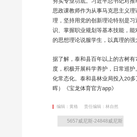
夯实专业功底。习近平总书记对推动
思政课教师作为从事马克思主义理
理，坚持用党的创新理论特别是习
识、掌握职业规划等基本技能，能
的思想理论说服学生，以真理的强大
据了解，泰和县百年以上的古树有7
度，积极开展科学养护，日常巡护
化常态化。泰和县林业局投入20多
晖）《宝龙体育官方app》
编辑：黄格
责任编辑：林自然
5657威尼斯-24848威尼斯