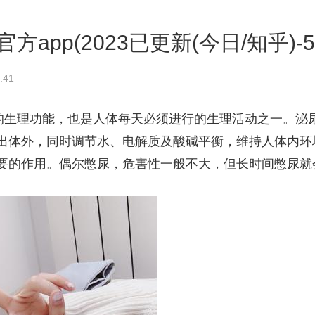
app(2023已更新(今日/知乎)-
:41
常的生理功能，也是人体每天必须进行的生理活动之一。泌
出体外，同时调节水、电解质及酸碱平衡，维持人体内环
要的作用。偶尔憋尿，危害性一般不大，但长时间憋尿就