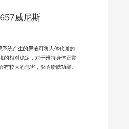
5657威尼斯
尿系统产生的尿液可将人体代谢的
境的相对稳定，对于维持身体正常
会有较大的危害，影响膀胱功能。