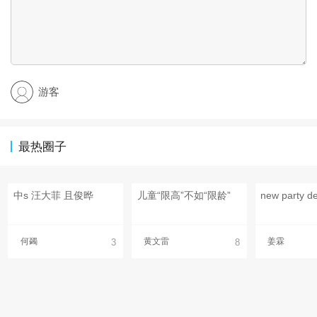
游客
最热圈子
中s 汪大菲 且俊晔
儿童“限高”不如“限龄”
何蠲
黄文雷
姜霖
3
8