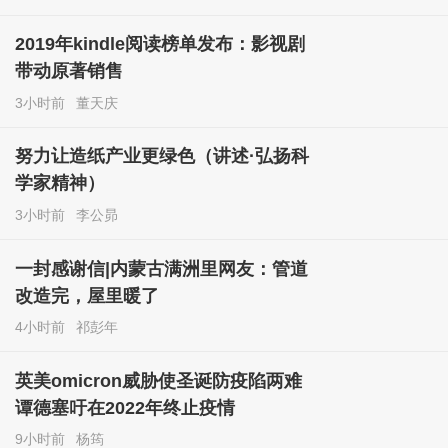
2019年kindle阅读榜单发布：影视剧
带动原著销售
3小时前
董天庆
努力让造纸产业更绿色（讲述·弘扬科
学家精神）
3小时前
李公昴
一封感谢信|内蒙古满洲里网友：管道
改造完，屋里暖了
4小时前
祁彭年
英美omicron威胁使圣诞防疫陷两难
谭德塞吁在2022年终止疫情
9小时前
杨筠