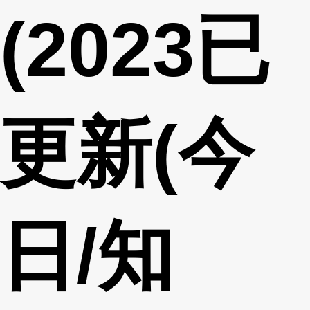
(2023已
更新(今
日/知