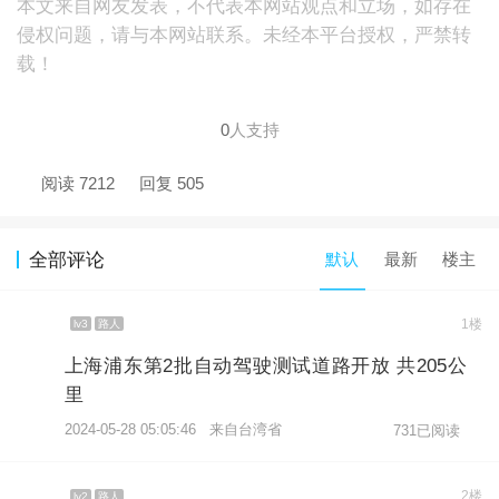
本文来自网友发表，不代表本网站观点和立场，如存在
侵权问题，请与本网站联系。未经本平台授权，严禁转
载！
0
人支持
阅读 7212
回复 505
全部评论
默认
最新
楼主
1楼
lv3
路人
上海浦东第2批自动驾驶测试道路开放 共205公
里
2024-05-28 05:05:46 来自台湾省
731已阅读
2楼
lv2
路人