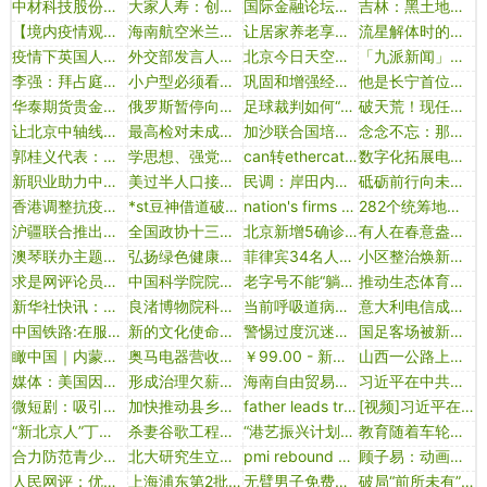
中材科技股份有限公司2024年日常关联交易预计公告
大家人寿：创新消保教育宣传形式 共同营造和谐金融环境
国际金融论坛：城市与建筑业为顺利实现“双碳”目标任重道远
吉林：黑土地上展现火热干劲
【境内疫情观察】云南瑞丽新增15例本土病例（4月4日）
海南航空米兰—重庆航线顺利启航 助力中意两国文化交流
让居家养老享受专业照护服务
流星解体时的化学物质发光
疫情下英国人心理健康堪忧
外交部发言人谈所罗门群岛总理涉华积极表态：友好不分先后
北京今日天空云量增多西部北部将现弱降雪 最高温2℃寒冷持续
「九派新闻」宋祖儿被前员工举报偷税4500万？其四部剧待播，粉丝喊话工作室，官方后援会疑回应：造谣，正商讨措施
李强：拜占庭文明的创新性发展
小户型必须看，72㎡靠洄游收纳墙翻盘变实用！
巩固和增强经济回升向好态势
他是长宁首位出征2024巴黎奥运会的运动员→
华泰期货贵金属日报20240322：英国央行亦按兵不动 但瑞士央行则意外降息
俄罗斯暂停向北极理事会缴纳年费
足球裁判如何“晋级”世界杯？
破天荒！现任总统，竞选总理
让北京中轴线焕发时代新韵（人民时评）
最高检对未成年人实施故意杀人等严重犯罪要依法追究刑事责任
加沙联合国培训中心遭袭起火至少9人死亡
念念不忘：那些挥之不去的记忆
郭桂义代表：发挥茶产业优势 助力老区振兴发展
学思想、强党性、重实践、建新功|强基固本、以学促干推动第二批主题教育见实效
can转ethercat网关在食品机械领域的应用
数字化拓展电影产业新空间
新职业助力中国新经济业态焕发新活力
美过半人口接种一剂 研究称新冠变异病毒易感染儿童｜大流行手记（5月25日）
民调：岸田内阁支持率连续4个月处于“危险水域”
砥砺前行向未来——全国两会传递信心凝聚力量
香港调整抗疫策略 辉瑞口服药确定在华5657威尼斯的合作伙伴｜大流行手记（3月9日）
*st豆神借道破产重整打响保壳大战？实控人巧变产业投资人低价围猎套利
nation's firms welcome in latin america, survey finds
282个统筹地区实现医保24848威尼斯的支付方式改革实际付费
沪疆联合推出养生踏青指南 两地迎来春季盛花期
全国政协十三届一次会议新闻发布会3月2日召开
北京新增5确诊病例 两地调整为中风险地区
有人在春意盎然、百花齐放的时节，却觉得很烦躁吗？这是何种心理？
澳琴联办主题活动响应消费者权益日
弘扬绿色健康饮食文化（人民时评）
菲律宾34名人员非法登上铁线礁，中国海警局：查证处置
小区整治焕新颜，宜居生活新篇章
求是网评论员：构筑中华民族共有精神家园
中国科学院院士郑婉华：相信济南一定能成为国内领先、世界一流的激光产业基地
老字号不能“躺平”吃老本
推动生态体育高质量发展（体坛观澜）
新华社快讯：马里、尼日尔、布基纳法索28日发布联合公报，宣布立即退出西共体
良渚博物院科普绘本《良良的古城世界》：讲述孩子们听得懂的良渚故事
当前呼吸道病原体流行几何？公众怎么防？——国家卫健委回应关切
意大利电信成为空头目标
中国铁路:在服务和支撑中国式现代化建设的道路上昂扬阔步
新的文化使命——从“第二个结合”看努力建设中华民族现代文明
警惕过度沉迷短视频
国足客场被新加坡逼平 张琳芃称要结束国家队生涯
瞰中国｜内蒙古：雪后青山 壮美如画
奥马电器营收破150亿净利增近七成 销量增速跑赢行业海外收入涨超50%
￥99.00 - 新手手机摄影变现
山西一公路上出现牌楼挡道，当地：先有牌楼后有路，将协商拆除
媒体：美国因担忧油价上涨呼吁基辅停止打击俄境内能源设施
形成治理欠薪的强大合力（人民时评）
海南自由贸易港鼓励类产业目录扩容
习近平在中共中央政治局第十二次集体学习时强调大力推动我国新能源高质量发展为共建清洁美丽世界作出更大贡献
微短剧：吸引用户，也要留住用户
加快推动县乡村养老服务网络有效衔接
father leads tributes to uk terror victim
[视频]习近平在湖南考察时强调 坚持改革创新求真务实 奋力谱写中国式现代化湖南篇章
“新北京人”丁肇辰20余年专注一件事：将不同专业背景融合，让我们自己的设计真正走出去
杀妻谷歌工程师被收监 不允许保释
“港艺振兴计划”启动 50亿港元促影视业发展
教育随着车轮走，海军某总站因地制宜开展党课教育
合力防范青少年短视频沉迷（人民时评）
北大研究生立遗嘱财产全部赠母校
pmi rebound a good sign, analysts say
顾子易：动画影视世界里的资深导演
人民网评：优化学科专业，“新”是重头戏
上海浦东第2批自动驾驶测试道路开放 共205公里
无臂男子免费乘地铁被要求亮残疾证
破局“前所未有”的职场生态，国金证券以“变”应“变”