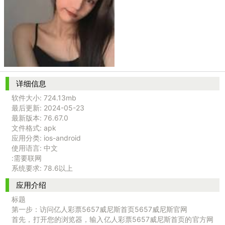
详细信息
软件大小:
724.13mb
最后更新:
2024-05-23
最新版本:
76.67.0
文件格式:
apk
应用分类:
ios-android
使用语言:
中文
:需要联网
系统要求:
78.6以上
应用介绍
标题
第一步：访问亿人彩票5657威尼斯首页5657威尼斯官网
首先，打开您的浏览器，输入亿人彩票5657威尼斯首页的官方网