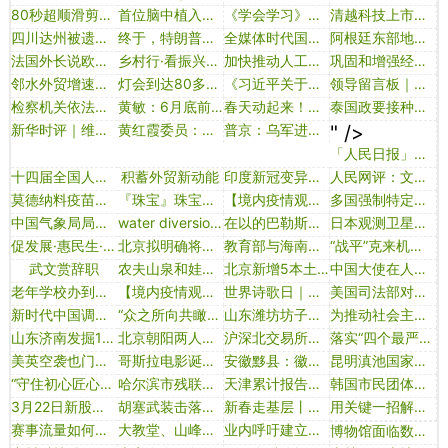
80秒超顺滑剪辑看中国与冬奥渊源
首位脑中植入脑机接口的患者下起国际象棋
《学会学习》：解码学习的底层逻辑
清越科技上市次年业绩变脸亏8606万 因子公司卷入合同诈骗案收监管函
四川达州被遗弃女婴已送还原生家庭！当地多人曾表达领养意愿
终于，特朗普完成了搞乱西方的任务！
全媒体时代国有企业新媒体运营创新的路径选择
阿根廷东部地区遭遇强风暴 近7万名用户断电
法国外长说欧洲不能将北约作为唯一“生命保险”
乡村行·看振兴｜广东连山：“三地活化”让闲置地变“活资产”
加快推动人工智能发展
巩固和增强经济回升向好态势——12月全国各地经济社会发展观察
邻水外贸增速为何这么快？
灯会到达80多个国家和地区、占据海外92%灯展市场 自贡彩灯闪耀五湖四海
《习近平关于网络强国论述摘编》出版发行
领导留言板｜镇上不停电了，好好考研
检察机关依法分别对董亲学、薛发龙、朱洪军、王新武、黄志军、胡绪阳决定逮捕
黄敏：6月底前完成东阳木雕红木家具行业环保整治
春天动起来！这些运动助孩子长高，有益大脑发育
泰国政要接种中国新冠疫苗 美国批准强生疫苗紧急使用|大流行手记（2月28日）
新华时评｜维护好中美互动增多的好势头
黄红霞委员：倾力打造国家区域医疗中心建设的“河南样板”
普京：乌军进攻俄本土试图扰乱俄总统选举投票
" />
「人民日报」又“整活”！这次，海南警方对警车“下手”了
十四届全国人大二次会议举行第二次全体会议习近平等党和国家领导人出席会议
积蓄外贸新动能
印度新冠变异病毒在英感染近7000人 巴西发现新变异株｜大流行手记（5月27日）
人民网评：文化丰富中国年，精神涵养家国情
莫德纳料疫苗对omicron效果较差 德国拟加强限制｜大流行手记（11月30日）
『珠宝』珠宝艺术家 cindy chao 担任 la haute ecole de joaillerie 法国巴黎高等珠宝学院大师班客座导师
【境内疫情观察】全国高风险地区清零（2月17日）
多国强制特定人群接种新冠疫苗 世卫专家吁混合接种须谨慎｜大流行手记（7月13日）
中国气象局局长撰文：在气候行动最前线直面挑战共筑未来
water diversion project drives environmental improvements and provides new jobs for locals
在以的巴勒斯坦人真被送回加沙了吗
日本观测卫星捕捉到千年前爆发的超新星残骸
促发展·惠民生·暖民心——全国人大代表建议办理实效进一步提升
北京拟明确将住房租金纳入监管 租客可查询监管账户余额
教育部与海南省举行部省会商会议
“战平”克来机电纪录，艾艾精工13连板大涨245%，公司：随时有快速下跌的可能
武文赏辞职
农夫山泉和娃哈哈的渠道暗战
北京新增5本土病例 2人为婆媳关系
中国大使在人权理事会阐述中方关于巴以局势的主张
老年学校办到了群众家门口
【境内疫情观察】全国新增16例境外输入病例（4月17日）
世界诗歌日｜作为记忆载体的诗歌
美国司法部对苹果提起反垄断诉讼
新时代中国调研行之看区域·京津冀篇丨“跨城养老”按下快进键——京津冀养老产业十年成效观察
“众之所向共瞰未来——2023年大众汽车金融服务中国候鸟保护公益日”活动举行
山东潍坊坊子区：“社工 志愿服务”让服务更精准
为推动社会主义文化繁荣兴盛贡献力量（治理之道）
山东济南发掘161座战国中晚期至清代墓葬
北京朝阳两人核酸检测分别呈阳性和单基因阳性
沪深北交易所：除夕当日（2月9日）休市
落实“四个最严”要求 推动食品安全高水平治理
美英空袭也门多地
哥斯拉电影诞生70周年 - march 11, 2024
安徽黟县：徽州特色年猪宴 带火冬季乡村游
昆明滇池国家旅游度假区：擦亮党建品牌 为发展赋能增效
“守住初心匠心，专心致志把工作做精细”（“我是党员，我在岗位”）
哈尔滨市残联系统全面开展困难残疾人新春走访慰问活动
天津累计报告感染者97例 已出现家庭聚集传播6起
韩国市民团体集会抗议所谓“民主峰会”在韩召开
3月22日新股提示：广合科技今日申购
胡塞武装击落一架美军无人机
新春走基层丨寒夜烟火升腾 希望就在前方——夜访新疆乌什7.1级地震安置点
用关键一招解决问题应对挑战
赛事流量如何变“留量”——贵州乡村体育发展调查
大教堂、山峰、月球
业内呼吁建立长效机制处置家庭过期..
博物馆面临数字鸿沟（环球走笔）