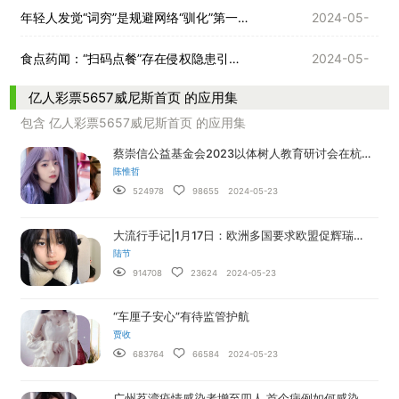
23
年轻人发觉“词穷”是规避网络“驯化”第一步
2024-05-
23
食点药闻：“扫码点餐”存在侵权隐患引热议
2024-05-
23
亿人彩票5657威尼斯首页 的应用集
包含 亿人彩票5657威尼斯首页 的应用集
蔡崇信公益基金会2023以体树人教育研讨会在杭州举办
陈惟哲
524978
98655
2024-05-23
大流行手记|1月17日：欧洲多国要求欧盟促辉瑞及时供给疫苗 巴西亚马孙州氧气告急
陆节
914708
23624
2024-05-23
“车厘子安心”有待监管护航
贾收
683764
66584
2024-05-23
广州荔湾疫情感染者增至四人 首个病例如何感染待官方释疑