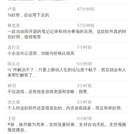
卢溵
47分钟前
¾好用，还会用下去的
释道英
57分钟前
一款自由而开源的笔记记录和待办事项的应用。这款软件真的特
别好用，值得推荐
孟行古
7小时前
小企业办公适用，功能与价格比很高
陈从古
0小时前
½¯件解决不了，只要上驱动人生的论坛发个帖子，然后就会有人
来帮忙解答了。
林珝
2小时前
不仅游戏，还有很多游戏资源和攻略，很赞。
张文规
2小时前
个人对这款软件还是很喜欢的，内含游戏很多，而且简单好用。
王哲
0小时前
®肤，操作极为简单，支持批量转换，支持自动关机。支持视频
预览播放。