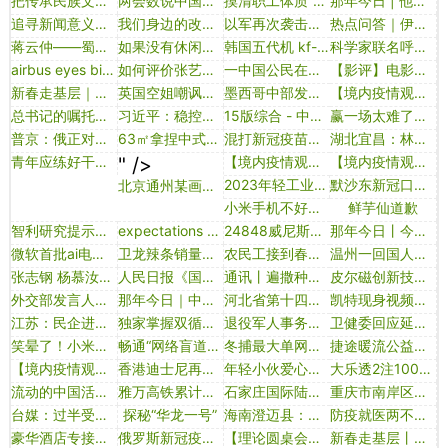
把传承民族文化这件大事办好
两会数说中国｜超4.2万亿元！2024年我国教育支出继续增加
摸清职工体质“家底” 利于维护职工健康
那年今日 | 他用一生诠释“医生”二字
追寻新闻意义，向下扎根向上走
我们身边的改革事｜为了每个残疾人都享有出彩人生
以军再次袭击加沙救援点 - march 15, 2024
热点问答｜伊朗与周边国家为何闹僵
蒋云仲——蜀山剑侠
如果没有休闲，工作就是徒劳的
韩国五代机 kf-21 已经开始空中加油测试，大家觉得韩国人这款五代机能成功吗？
科学家联名呼吁英国支持covid专利豁免 加拿大感染高峰将过｜大流行手记（1月28日）
airbus eyes bigger share in china market
如何评价张艺谋的《第二十条》？
一中国公民在柬埔寨被网诈团伙圈养当“血奴”案
【影评】电影《第二十条》：唤醒沉睡的“二十条”
新春走基层｜年味浓、出行忙——感受山东聊城“小城新站”春运脉动
英国空姐嘲讽中国人被解雇
墨西哥中部发生两车相撞事故致10人死亡
【境内疫情观察】全国20个省份连续15日以上无新增确诊病例（3月17日）
总书记的嘱托激励我们一路向前——来自全国两会代表委员的心声
习近平：稳控疫情是港府当前压倒一切的任务
15版综合 - 中国射击队步手枪项目奥运参赛阵容确定
赢一场太难了！国足两球领先痛失好局，客场2-2战平新加坡
普京：俄正对乌全境军事设施实施精准打击
63㎡拿捏中式美学，每平还能精致做收纳！？
混打新冠疫苗或致短暂不良反应 日扩大紧急事态宣言范围｜大流行手记（5月14日）
湖北宜昌：林长制筑牢三峡生态屏障
青年应练好干事创业的“内功”
" />
【境内疫情观察】北京新增10例本土病例（1月21日）
【境内疫情观察】全国新增97例本土病例（1月9日）
2023年轻工业实现利润1.4万亿元
默沙东新冠口服药有效率下调 novavax针对新变种研发疫苗｜大流行手记（11月27日）
北京通州某画室一学生核酸检测阳性
小米手机不好卖了，汽车定价困扰雷军
鲜芋仙道歉
智利研究提示三款疫苗保护率差异 疫苗覆盖影响各国疫情走势｜大流行手记（8月6日）
expectations grow for long-term gaza truce
24848威尼斯的业务范围实质变化 tcl集团拟更名为“tcl科技”
那年今日丨今天，一起纪念宋庆龄!
微软首批ai电脑来了
卫龙辣条销量下滑17.4%
农民工接到春晚邀请，热爱就会有精彩
温州一回国人员解除隔离后确诊 其丈夫和儿子核酸阳性
张志钢 杨慕汝：非法引进、释放、丢弃外来入侵物种罪的理解与适用研究
人民日报《国家人文历史》杂志社与爱尚传媒签署战略合作协议 联合出品《中国好诗歌》
通讯丨遍撒种子待花开——日本高中生讲述中文的魅力
皮尔磁创新技术在sps 2023展会上大放异彩
外交部发言人回应美驻华大使涉华负面言论
那年今日｜中国航天,67岁生日快乐！
河北省第十四届人民代表大会常务委员会公告
凯特现身视频被曝卖了50万英镑
江苏：民企进高校 携手促就业
独家掌握双循环恒温科技！海尔热水器获国际...
退役军人事务部部署开展2024年度退役士兵就业服务专项行动
卫健委回应延长婚假
笑晕了！小米官宣汽车发布会，我已被笑死在网友评论区里
畅通“网络盲道”，让更多人共享便捷生活（人民时评）
冬捕最大单网出鱼量30万斤 黑龙江冷水养出“热”经济
捷途暖流公益日暨第六届粉丝文化节暖心启程
【境内疫情观察】黑龙江新增8例本土病例（9月24日）
香港迪士尼再度关闭背后：病毒传播率或已高于武汉封城前水平，“情况已有点失控”
年轻小伙爱心购彩 喜中双色球229万大奖
大乐透2注1000万头奖分落浙豫
流动的中国活力无限
雅万高铁累计发送旅客突破200万人次
石家庄国际陆港开行首列直通塞尔维亚中欧班列
重庆市南岸区大力推进坡地、堡坎、崖壁整治
台媒：过半受访台湾民众希望蓝绿白合组“超大联合政府”
探秘“华龙一号”
海南澄迈县：鼓励重点行业、企事业单位买安居房，放宽海南省居民家庭申购条件
防疫就医两不误需医患相向而行
豪华酒店专接免费“养老团” 千余名老年...
俄罗斯新冠疫苗接种率偏低 英、韩等国筹划接种加强针｜大流行手记（6月30日）
【理论圆桌会】新时代新征程上进一步全面深化改革开放
新春走基层丨边关美如画——走访云南现代化边境幸福村见闻