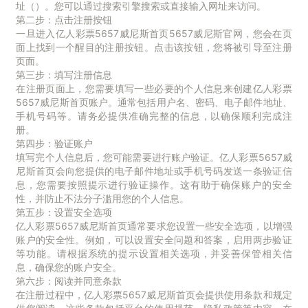
址（）。您可以通过搜索引擎搜索或直接输入网址来访问。
第二步：点击注册按钮
一旦进入亿人彩票5657威尼斯首页5657威尼斯官网，您会在页
面上找到一个醒目的注册按钮。点击该按钮，您将被引导至注册
页面。
第三步：填写注册信息
在注册页面上，您需要填写一些必要的个人信息来创建亿人彩票
5657威尼斯首页账户。通常包括用户名、密码、电子邮件地址、
手机号码等。请务必提供准确完整的信息，以确保顺利完成注
册。
第四步：验证账户
填写完个人信息后，您可能需要进行账户验证。亿人彩票5657威
尼斯首页会向您提供的电子邮件地址或手机号码发送一条验证信
息，您需要按照提示进行验证操作。这有助于确保账户的安全
性，并防止不法分子滥用您的个人信息。
第五步：设置安全选项
亿人彩票5657威尼斯首页通常要求您设置一些安全选项，以增强
账户的安全性。例如，可以设置安全问题和答案，启用两步验证
等功能。请根据系统的提示设置相关选项，并妥善保管相关信
息，确保您的账户安全。
第六步：阅读并同意条款
在注册过程中，亿人彩票5657威尼斯首页会提供使用条款和规定