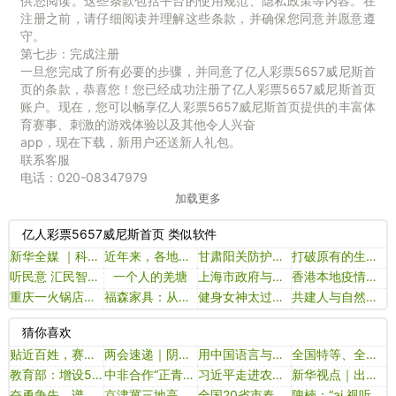
供您阅读。这些条款包括平台的使用规范、隐私政策等内容。在
注册之前，请仔细阅读并理解这些条款，并确保您同意并愿意遵
守。
第七步：完成注册
一旦您完成了所有必要的步骤，并同意了亿人彩票5657威尼斯首
页的条款，恭喜您！您已经成功注册了亿人彩票5657威尼斯首页
账户。现在，您可以畅享亿人彩票5657威尼斯首页提供的丰富体
育赛事、刺激的游戏体验以及其他令人兴奋
app，现在下载，新用户还送新人礼包。
联系客服
电话：020-08347979
加载更多
亿人彩票5657威尼斯首页 类似软件
新华全媒 ｜科技守护中国特有猫科动物荒漠猫
近年来，各地积极开展社会救助改革创新——政策更贴心 兜底有保障
甘肃阳关防护林被毁反衬出发展理念走偏
打破原有的生活常规，寻求一种新的过年环境 搭子式旅行走红，一些年轻人爱上“拼”春节
听民意 汇民智｜“旁听”全国两会，政府和代表委员“直通车”这样打造
一个人的羌塘
上海市政府与中信集团签署战略合作框架协议，陈吉宁龚正会见奚国华
香港本地疫情成规模涌现 单日一地初步确诊逾百宗
重庆一火锅店来了位87岁的服务员
福森家具：从坐商到行商，华丽转身掌握市场主动权
健身女神太过豪放引争议
共建人与自然和谐共生美丽家园（人与自然）
猜你喜欢
贴近百姓，赛事活动出彩出新（全民健身添彩美好生活）
两会速递｜阴和俊：让青年在建设科技强国的伟大事业中施展才华
用中国语言与世界对话——专访瑞典华裔时尚设计大师galo（孤帆）
全国特等、全国先进！虹口档案、党史、地方志工作亮出“成绩单”
教育部：增设5个新医科专业，服务健康产业发展
中非合作“正青春” 中国—贝宁青年线上对话在上海举行
习近平走进农田考察春耕备耕情况
新华视点｜出游热 消费旺 年味浓——2024年春节假期盘点
奋勇争先，谱写中国式现代化新篇章
京津冀三地高等教育学会签署战略合作协议 加强“智力”协同
全国20省市春节游客量破千万人次 长三角率先破亿
隗楠：“ai 视听”为行业应用带来更广阔的空间