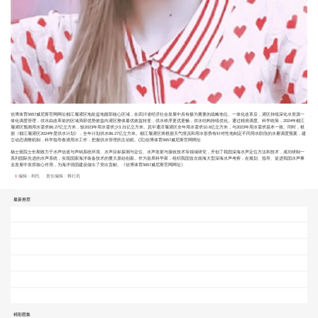
信博体育5657威尼斯官网网址都江堰灌区地处盆地腹部核心区域，在四川省经济社会发展中具有极为重要的战略地位。一体化改革后，灌区持续深化水资源一
体化调度管理，供水由改革前的区域局部优势效益向灌区整体最优效益转变，供水秩序更优更畅，供水结构持续优化。通过精准调度、科学统筹，2024年都江
堰灌区预测用水需求86.27亿立方米，较2023年用水需求少3.21亿立方米。其中通济堰灌区全年用水需求10.6亿立方米，与2023年用水需求基本一致。同时，根
据《都江堰灌区2024年度供水计划》，全年计划供水86.27亿立方米。都江堰灌区将根据天气情况和用水形势有针对性地制定不同用水阶段的水量调度预案，建
立动态调整机制，科学指导春灌用水工作，把握供水管理的主动权。(完)信博体育5657威尼斯官网网址
杨士莪院士长期致力于水声信道与声纳系统环境、水声目标探测与定位、水声发射与接收技术等领域研究，开创了我国深海水声定位方法和技术，成功研制一
系列国际先进的水声系统，实现国家海洋装备技术的重大原始创新。作为首席科学家，组织我国首次南海大型深海水声考察，在规划、指导、促进我国水声事
业发展中发挥核心作用，为海洋强国建设做出了突出贡献。《信博体育5657威尼斯官网网址》
编辑：柯氏
责任编辑：释行巩
最新推荐
精彩图集