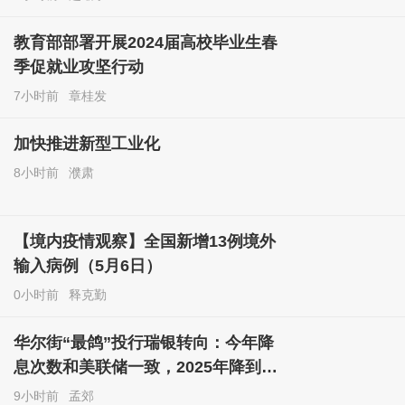
教育部部署开展2024届高校毕业生春
季促就业攻坚行动
7小时前
章桂发
加快推进新型工业化
8小时前
濮肃
【境内疫情观察】全国新增13例境外
输入病例（5月6日）
0小时前
释克勤
华尔街“最鸽”投行瑞银转向：今年降
息次数和美联储一致，2025年降到3.
125%
9小时前
孟郊