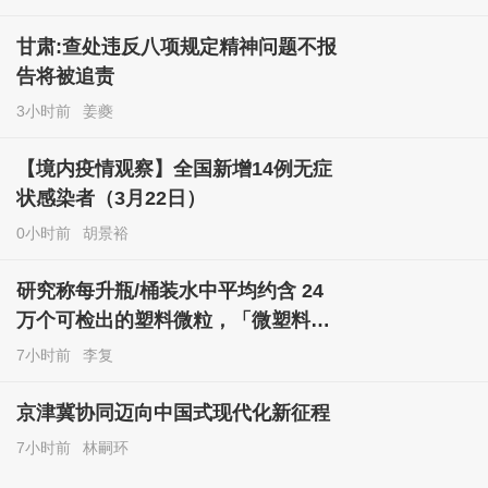
甘肃:查处违反八项规定精神问题不报
告将被追责
3小时前
姜夔
【境内疫情观察】全国新增14例无症
状感染者（3月22日）
0小时前
胡景裕
研究称每升瓶/桶装水中平均约含 24
万个可检出的塑料微粒，「微塑料」
有哪些风险和危害？如何健康饮水？
7小时前
李复
京津冀协同迈向中国式现代化新征程
7小时前
林嗣环