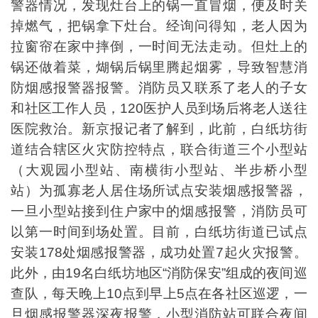
警器情况，发现灶台上的锅一直冒烟，便及时关
掉燃气，把锅拿下灶台。经询问得知，老人因为
拉窗帘在家中摔倒，一时间无法走动。但灶上的
锅还做着菜，煳锅后锅里腾起烟雾，导致智慧消
防烟感报警器报警。消防员又联系了老人的子女
和社区工作人员，120医护人员到场后将老人送往
医院救治。新京报记者了解到，此前，白纸坊街
道结合辖区火灾防控特点，联合街道三个小型站
（大观园小型站、南横街小型站、半步桥小型
站）为孤寡老人居住场所试点安装烟感报警器，
一旦小型站接到住户家中的烟感报警，消防员可
以第一时间到场处置。目前，白纸坊街道已试点
安装178处烟感报警器，成功处置7起火灾报警。
此外，由19名白纸坊地区“消防保安”组成的夜间巡
查队，每天晚上10点到早上5点在各社区巡逻，一
旦烟感报警器深夜报警，小型消防站可联合夜间