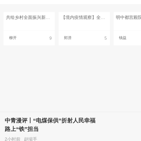
共绘乡村全面振兴新画卷（深度关注）
【境内疫情观察】全国四地新增9例本土病例（10月18日）
柳开
郏滂
钱益
9
5
中青漫评丨“电煤保供”折射人民幸福
路上“铁”担当
2小时前
赵缩手