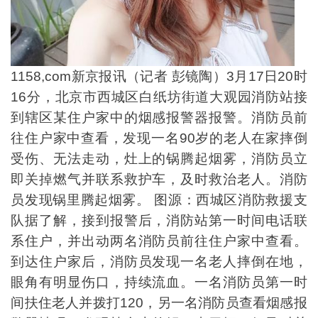
1158,com新京报讯（记者 彭镜陶）3月17日20时
16分，北京市西城区白纸坊街道大观园消防站接
到辖区某住户家中的烟感报警器报警。消防员前
往住户家中查看，发现一名90岁的老人在家摔倒
受伤、无法走动，灶上的锅腾起烟雾，消防员立
即关掉燃气并联系救护车，及时救治老人。消防
员发现锅里腾起烟雾。 图源：西城区消防救援支
队据了解，接到报警后，消防站第一时间电话联
系住户，并出动两名消防员前往住户家中查看。
到达住户家后，消防员发现一名老人摔倒在地，
眼角有明显伤口，持续流血。一名消防员第一时
间扶住老人并拨打120，另一名消防员查看烟感报