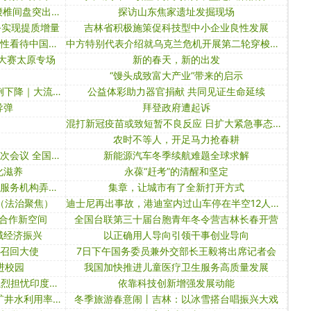
新华视点｜不少患者仅十几岁 警惕腰椎间盘突出症低龄化
探访山东焦家遗址发掘现场
务实现提质增量
吉林省积极施策促科技型中小企业良性发展
新华社消息｜王毅：希望美方客观理性看待中国发展，言行一致把承诺落到实处
中方特别代表介绍就乌克兰危机开展第二轮穿梭外交有关情况
讲大赛太原专场
新的春天，新的出发
“馒头成致富大产业”带来的启示
全球疫苗接种超15亿剂 印度日增病例下降｜大流行手记（5月19日）
公益体彩助力器官捐献 共同见证生命延续
导弹
拜登政府遭起诉
混打新冠疫苗或致短暂不良反应 日扩大紧急事态宣言范围｜大流行手记（5月14日）
农时不等人，开足马力抢春耕
为何研究推迟召开全国政协十三届三次会议 全国政协办公厅回应
新能源汽车冬季续航难题全球求解
化滋养
永葆“赶考”的清醒和坚定
三部门联合挂牌督办两起第三方环保服务机构弄虚作假案件
集章，让城市有了全新打开方式
（法治聚焦）
迪士尼再出事故，港迪室内过山车停在半空12人被困超一个小时
合作新空间
全国台联第三十届台胞青年冬令营吉林长春开营
域经济振兴
以正确用人导向引领干事创业导向
亚召回大使
7日下午国务委员兼外交部长王毅将出席记者会
进校园
我国加快推进儿童医疗卫生服务高质量发展
美cdc撤销停用强生疫苗建议 世卫强烈担忧印度疫情｜大流行手记（4月23日）
依靠科技创新增强发展动能
国家发改委等部门：到2025年全国矿井水利用率不断提升，其中黄河流域力争达到68%以上
冬季旅游春意闹丨吉林：以冰雪搭台唱振兴大戏