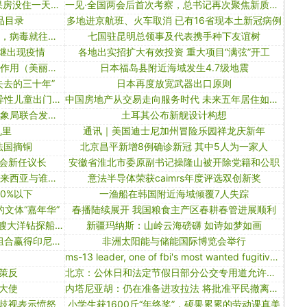
贪官拿好处费买房还＂假离婚＂ 结果房没住一天就进牢房
一见·全国两会后首次考察，总书记再次聚焦新质生产力
品目录
多地进京航班、火车取消 已有16省现本土新冠病例
中疾控邵一鸣：哪个地方有免疫洼地，病毒就往哪里躲
七国驻昆明总领事及代表携手种下友谊树
继出现疫情
各地出实招扩大有效投资 重大项目“满弦”开工
继续发挥中央生态环境保护督察利剑作用（美丽中国·关注中央生态环境保护督察①）
日本福岛县附近海域发生4.7级地震
失去的三十年”
日本再度放宽武器出口原则
[网连中国]“六一”特别报道：家长带异性儿童出门，咋上厕所？
中国房地产从交易走向服务时代 未来五年居住如何更美好？
今年首个红色预警！水利部和中国气象局联合发布红色山洪灾害气象预警
土耳其公布新舰设计构想
机里
通讯｜美国迪士尼加州冒险乐园祥龙庆新年
法国摘铜
北京昌平新增8例确诊新冠 其中5人为一家人
会新任议长
安徽省淮北市委原副书记操隆山被开除党籍和公职
马来西亚总理：其他国家不应指使马来西亚与谁交朋友
意法半导体荣获caimrs年度评选双创新奖
0%以下
一渔船在韩国附近海域倾覆7人失踪
的文体“嘉年华”
春播陆续展开 我国粮食主产区春耕春管进展顺利
新华社权威快报｜“梦想”号：我国首艘大洋钻探船正式命名并试航
新疆玛纳斯：山岭云海磅礴 如诗如梦如画
快速计票结果显示普拉博沃-吉布兰组合赢得印尼总统选举
非洲太阳能与储能国际博览会举行
ms-13 leader, one of fbi's most wanted fugitives, arrested at california-mexico border
策反
北京：公休日和法定节假日部分公交专用道允许社会车辆通行
大使
内塔尼亚胡：仍在准备进攻拉法 将批准平民撤离计划
歧视表示愤怒
小学生获1600斤“年终奖”，硕果累累的劳动课真美