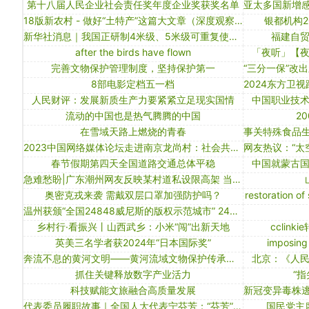
第十八届人民企业社会责任奖年度企业奖获奖名单
18版新农村 - 做好“土特产”这篇大文章（深度观察·推进乡村全面振兴不断取得新成效）
银都机构2
新华社消息｜我国正研制4米级、5米级可重复使用火箭
福建自
after the birds have flown
「夜听」【
完善文物保护管理制度，坚持保护第一
8部电影定档五一档
人民财评：发展新质生产力要紧紧立足现实国情
中国职业技
流动的中国也是热气腾腾的中国
2
在雪域天路上燃烧的青春
2023中国网络媒体论坛走进南京龙尚村：社会共建 温暖共鸣
春节假期第四天全国道路交通总体平稳
中国就蒙古
急难愁盼|广东潮州网友反映某村道私设限高架 当地：拆
奥密克戎来袭 需戴双层口罩加强防护吗？
restoration of 
温州获颁“全国24848威尼斯的版权示范城市” 24848威尼斯的版权赋能城市经济发展
乡村行·看振兴丨山西武乡：小米“闯”出新天地
cclink
英美三名学者获2024年“日本国际奖”
imposing
奔流不息的黄河文明——黄河流域文物保护传承观察
北京：《人
抓住关键释放数字产业活力
“
科技赋能文旅融合高质量发展
代表委员履职故事｜全国人大代表宁芬芳：“芬芳”在泥土中生长
国民党主