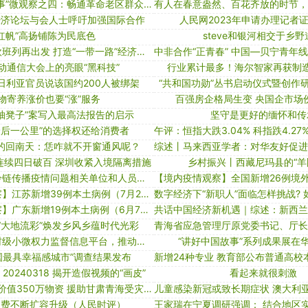
“我为群众办实事”微观察之四：畅通革命老区群众的幸福路
经济论坛与会人士呼吁加强国际合作
人民网2023年申请办理记者
“红帆”高扬铺陈为民底色
steve和银河相交于乡野
网友热议：中欧班列再出发 打造“一带一路”经济发展的钢铁长龙
动通信大会上的亮眼“黑科技”
行业累计最多！海尔智家再获制
日利亚官员说该国约200人被绑架
“共和国功勋”丛书启动仪式暨创作
物寄养涨价也要“涨”服务
百强房企格局生变 央国企市场
抽凳子”案写入最高法报告的启示
坚守是更好的缅怀和传
最后一公里”的选择权还给消费者
的回南天：恁咋就不开窗通风呢？
连续四日破百 深圳收紧入境隔离措施
乡村振兴丨西藏尼玛县的“羊
北京：关于对冷链传播疫情问题相关单位和人员追责问责情况的通报
【境内疫情观察】江苏新增39例本土病例（7月25日）
数字经济下“新职人”面临怎样挑战? 如
【境内疫情观察】广东新增19例本土病例（6月7日）
“大地流彩”焕发乡风乡蕴时代光彩
福建泉州建设村级小微权力监督信息平台，推动办好民生实事
“讲好中国故事”系列成果展在
中国最具幸福感城市”调查结果发布
20240318 揭开造假视频的“画皮”
看起来就很刺激
babycare捐赠价值350万物资 援助甘肃青海受灾妇婴群体
消费不断扩容升级（人民时评）