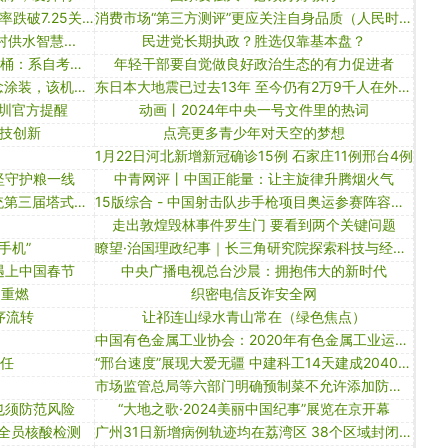
大跌超300点，离岸人民币对美元汇率跌破7.25关口
消费市场“第三方测评”更应关注自身品质（人民时评）
供水智慧...
民进党长期执政？胜选仅靠基本盘？
武汉汉口学院回应学生产子疑丢垃圾桶：系自考女生与社会人士
年轻干部要自觉做良好政治生态的有力促进者
德国空军的狂风战斗机首飞50年纪念涂装，该机原型机首飞日期是1974年8月14日
东日本大地震已过去13年 至今仍有2万9千人在外避难
圳官方提醒
动画丨2024年中央一号文件里的热词
科技创新
点亮更多青少年对天空的梦想
1月22日河北新增新冠确诊15例 石家庄11例邢台4例
年坚守护粮一线
中青网评丨中国正能量：让主旋律升腾烟火气
以赛强能 北京市住建委举办住建系统第三届塔式起重机司机操作技能竞赛
15版综合 - 中国射击队步手枪项目奥运参赛阵容确定
走出敦煌毁林事件罗生门 要看到两个关键问题
手机”
瞭望·治国理政纪事｜长三角研究院探索科技与经济深度融合
遇上中国春节
中央广播电视总台沙晨：拥抱伟大的新时代
 重燃
织密电信反诈安全网
序流转
让祁连山绿水青山常在（绿色焦点）
中国有色金属工业协会：2020年有色金属工业运行情况明显好于预期
信任
“邢台速度”展现大爱无疆 中建科工14天建成2040套方舱
市场监管总局等六部门明确预制菜不允许添加防腐剂
也须防范风险
“大地之歌·2024美丽中国纪事”展览在京开幕
 全员核酸检测
广州31日新增病例轨迹均在荔湾区 38个区域封闭管理