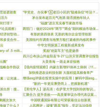
雪巡逻踏查
“学党史、办实事”⑥老旧小区的“疑难杂症”咋治？各地“药方”来了
新活力
茅台发布超百元气泡酒 能否拥抱年轻人
何打理？
“福嫂”进京充实春节家政市场
评论员观察）
两部门：做好2024年“两节”“两会”期间粮油市场保供稳价工作
新时代中国调研行丨唐山：长城脚下经济转型动力足
有形的第四张表 无形的海尔企业管理创新
人民网评：不断开创新时代政协工作和多党合作事业新局面
美国纽约市调查当地警方殴打避难所内移民事件
星云
中华文明探源工程最新成果发布
michael jordan gets personal delivery of .5 million hennessey venom f5
奖励“劝架车主”也是扬善
四川公布凉山州金阳县“8·21”山洪灾害调查评估报告
出圈”
大美青海 一路走来皆惊艳
战略合作协议
【境内疫情观察】内蒙古新增91例本土病例（11月30日）
加快推进农业科技创新 大面积提高粮食单产
增强esg评级在投资实操中的应用丨解码中国esg评级
为什么光速慢一点点，就不会有碳元素；让光速快一点点，就不会有氧元素？
“新的一年更应乘势而上，把握新机遇”
泰州一高中男生被指长期偷拍女厕，派出所：接到报警，正处理
【英伦学人】逯高清：在萨里大学找到你的智识家园
路
汇聚合力 提升质效——高质量审议办理代表议案建议的全过程人民民主实践
检测频次加大
中国联通国际有限公司荣获最佳云创新奖
海做了什么？
人民网评：读懂“两高”报告，坚定法治信仰