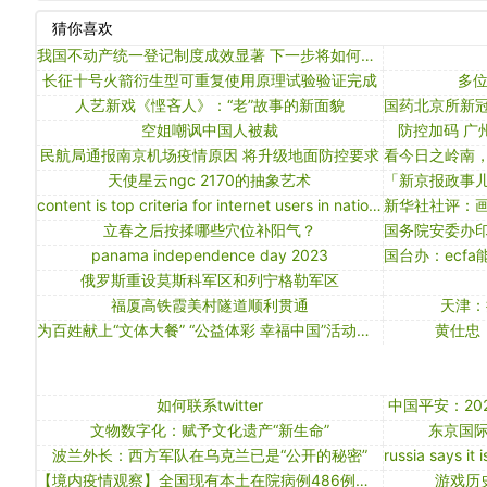
猜你喜欢
我国不动产统一登记制度成效显著 下一步将如何深化改革
长征十号火箭衍生型可重复使用原理试验验证完成
多
人艺新戏《悭吝人》：“老”故事的新面貌
空姐嘲讽中国人被裁
防控加码 广州
民航局通报南京机场疫情原因 将升级地面防控要求
天使星云ngc 2170的抽象艺术
content is top criteria for internet users in nation, says report
立春之后按揉哪些穴位补阳气？
panama independence day 2023
俄罗斯重设莫斯科军区和列宁格勒军区
福厦高铁霞美村隧道顺利贯通
天津：
为百姓献上“文体大餐” “公益体彩 幸福中国”活动收官
黄仕忠
如何联系twitter
中国平安：20
文物数字化：赋予文化遗产“新生命”
东京国际妇
波兰外长：西方军队在乌克兰已是“公开的秘密”
【境内疫情观察】全国现有本土在院病例486例（9月26日）
游戏历