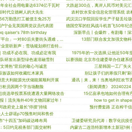
0年全社会用电量达6374亿千瓦时
新时代立德树人的大先生
农村饮水安全信息化管理系统 农村
56万勤恳打工被债主免25万
王沪宁会见英国两党议员代表团
oq qaiser's 78th birthday
深新早点丨会爆炸，有剧毒！深
「学生安全教育平台」一对80后夫妻街头遇难，女孩痛失双亲！近期送娃上下学 尤其要小心这个隐形“杀手”
13部门联合发文加强文物
两会vibe丨新行业里听新声：雪场规划师打造特色“雪村”
｜功成不必在我、功成必定有我
1975年的一次选择,让他近50
团队研发出新型绿色速溶融雪剂
“文博热”背后的敬心与诚意
三星韩国一工厂失火
薪族该如何收藏红木家具
别让孩子们的寒假只剩“刷
欧洲意大利能源光伏储能展顺利开展
通讯｜来，来！当奥地利狂欢节
行柜员因两个字当场翻脸
《新闻调查》 20240224
总统选举投票系统遭遇大量网络攻击
15亿亩承包地如何合理有
报丨流失海外40年文物回家过年！
how to get in shape
邦政府史上最长“停摆”持续
预付费套路 正在榨干
人士辟谣p70预售时间和售价
市“十四五”加码碳达峰布局
卫健委研究员代涛：数字化抗疫
：5日约见税务部门面交材料
内蒙古二连浩特新增本土新冠1例