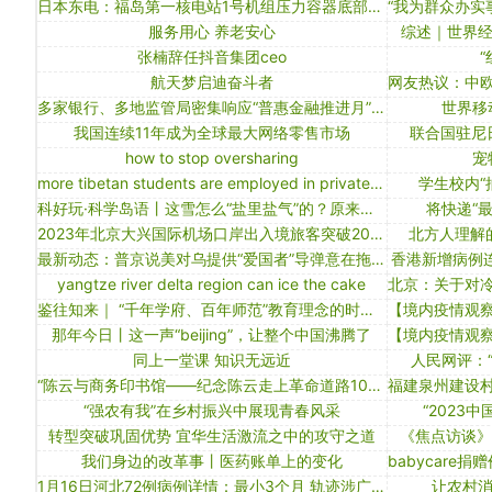
日本东电：福岛第一核电站1号机组压力容器底部可能有核燃料碎片
服务用心 养老安心
综述｜世界
张楠辞任抖音集团ceo
航天梦启迪奋斗者
多家银行、多地监管局密集响应“普惠金融推进月”活动，福建：对敷衍了事的机构将采取措施
世界移
我国连续11年成为全球最大网络零售市场
联合国驻尼
how to stop oversharing
宠
more tibetan students are employed in private sector
学生校内“
科好玩·科学岛语丨这雪怎么“盐里盐气”的？原来是霰！
将快递“
2023年北京大兴国际机场口岸出入境旅客突破200万人次
北方人理解
最新动态：普京说美对乌提供“爱国者”导弹意在拖延冲突 泽连斯基到访波兰并与波总统会晤
香港新增病例
yangtze river delta region can ice the cake
鉴往知来｜ “千年学府、百年师范”教育理念的时代启示
那年今日丨这一声“beijing”，让整个中国沸腾了
同上一堂课 知识无远近
人民网评：
“陈云与商务印书馆——纪念陈云走上革命道路100周年”研讨会在京召开
“强农有我”在乡村振兴中展现青春风采
“2023
转型突破巩固优势 宜华生活激流之中的攻守之道
《焦点访谈》 
我们身边的改革事丨医药账单上的变化
1月16日河北72例病例详情：最小3个月 轨迹涉广西河南等地
让农村