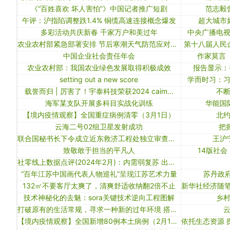
《“百姓喜欢 坏人害怕”》中国记者推广短剧
范志毅
午评：沪指陷调整跌1.4% 铜缆高速连接概念爆发
超大城市
多彩活动共庆新春 千家万户和美过年
中央广播电
农业农村部紧急部署安排 节后寒潮天气防范应对工作
第十八届人民
中国企业社会责任年会
作家莫言
农业农村部：我国农业绿色发展取得积极成效
报告显示：
setting out a new score
学而时习：
载誉而归 | 厉害了！宇泰科技荣获2024 caim...
不
海军某支队开展多科目实战化训练
华能国
【境内疫情观察】全国重症病例清零（3月1日）
北
云海二号02组卫星发射成功
把
联合国秘书长下令成立近东救济工程处独立审查小组
王沪
致敬敢于担当的平凡人
14版社会
社零线上数据点评(2024年2月)：内需弱复苏 出口改善明显
“百年江苏中国画代表人物巡礼”呈现江苏艺术力量
苏丹政
132㎡不要客厅太爽了，清爽舒适收纳翻2倍不止
技术神秘化的去魅：sora关键技术逆向工程图解
乡
打破原有的生活常规，寻求一种新的过年环境 搭子式旅行走红，一些年轻人爱上“拼”春节
【境内疫情观察】全国新增80例本土病例（2月18日）