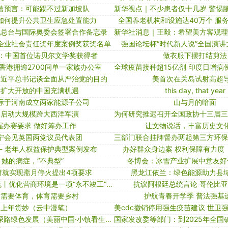
曾预言：可能踢不过新加坡队
如何提升公共卫生应急处置能力
全国养老机构和设施达40万个 服
视总台与国际奥委会签署合作备忘录
企业社会责任奖年度案例奖获奖名单
强国论坛杯“时代新人说”全国演
 ：中国首位诺贝尔文学奖获得者
做衣服下摆打结剪法
香港拥逾2700间单一家族办公室
习近平总书记谈全面从严治党的目的
美首次在关岛试射高超
断扩大开放的中国充满机遇
this day, that year
际于河南成立两家能源子公司
山与月的暗面
约启动大规模跨大西洋军演
握办赛要求 做好筹办工作
让文物说话，丰富历史文
宁会见英国两党议员代表团
 - 老年人权益保护典型案例发布
办好群众身边案 权利保障有力度
她的病症，“不典型”
冬博会：冰雪产业扩展中意友好
府就实现斋月停火提出4项要求
黑龙江依兰：绿色能源助力县
新华社经济随笔丨优化营商环境是一项“永不竣工”的工程
抗议阿根廷总统言论 哥伦比
村需要体育，体育需要乡村
护航青春开学季 普法强基
云上年货妙（云中漫笔）
依托生态资源 探路绿色发展（美丽中国·小镇看生态②）