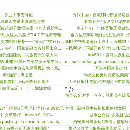
券业人事变阵记
秀我中国｜西藏移民管理警察冒
位球星因伤退出澳网热身赛
用“新供给”激发文旅消费
国药北京所新冠疫苗部分数据披露 老年人保护率等被指证据不足
岁末年初，年终奖和压岁钱如
对入境人员实行“14 7 7”隔离管理
全方位筑牢耕地保护法治屏障（
看今日之岭南，更加郁郁葱葱——“绿美广东”践行“两山”理念新路径
「新京报政事儿」央行、国家金融监管总局出台住房信贷新政策：首套住房商贷最低首付比例不低于20%，二套房首付比例不低于30%
新华社社评：画好强国建设、民族复兴的最大同心圆——热烈祝贺全国政协十四届二次会议开幕
ic4592：蓝马头反射
国务院安委办印发通知 部署开展消防安全集中除患攻坚大整治行动
国台办：ecfa能否继续生效实施需看民进党当局推行的两岸政策路线
万亩杏园杏花绽放
海信的“非洲之道”
传统文化类作品何以频频“
抢抓农时 小站稻收获近尾声
人民日报社与故宫博物院正式签署
丨畸零杂记（一）：嫁妹做娘
" />
23年实现归母营运利润1179.89亿元
女节游行 - march 9, 2024
城市公交要“多条腿”走
russia says it is pushing ukrainian forces back, will create two new armies
西安单日确诊达175例，核酸
史上有哪些前无古人的创新？
推动公共文化服务高质量发展，上