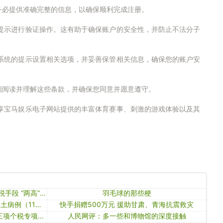
务必提供准确完整的信息，以确保顺利完成注册。
提示进行验证操作。这有助于确保账户的安全性，并防止不法分子
系统的提示设置相关选项，并妥善保管相关信息，确保您的账户安
细阅读并理解这些条款，并确保您同意并愿意遵守。
享宝马娱乐电子网站提供的丰富体育赛事、刺激的游戏体验以及其
签订“阴阳合同”首次被明确列举为逃税手段 “两高”发布司法解释
羽毛球的那些梗
【境内疫情观察】内蒙古新增21例本土病例（11月29日）
快手捐赠500万元 援助甘肃、青海抗震救灾
「中国政府网」分别提高1000元！三项个税专项附加扣除标准调整
人民网评：多一些和博物馆的深度接触