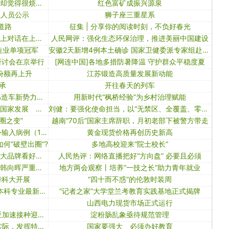
有人在春意盎然、百花齐放的时节，却觉得很烦躁吗？这是何种心理？
红色富矿成振兴源泉
证人员公示
狮子座三重星系
道路
征集 | 分享你的阅读时刻，不负好春光
中非合作“正青春” 中国—贝宁青年线上对话在上海举行
人民网评：强化生态环保治理，推进美丽中国建设
造业单项冠军
安徽2天新增4例本土确诊 国家卫健委派专家组赴安徽
研讨会在京举行
[网连中国]各地多措防暑降温 守护群众平稳度夏
份额再上升
江苏锻造高质量发展新动能
承
开往春天的列车
午评：恒指大跌3.04% 科指跌4.27%造车新势力集体重挫
用新时代“枫桥经验”为乡村治理赋能
综述丨马来西亚学者：对华友好促进国家发展 美西方不应干涉马中合作
刘健：要强化使命担当，以“无禁区、全覆盖、零容忍”的态度坚决惩治腐败，为谱写金山转型塑形的崭新篇章提供坚强保障
圈之变”
越南“70后”国家主席辞职，月初老部下被警方带走
【境内疫情观察】全国新增26例境外输入病例（10月4日）
黄金现货价格再创历史新高
何“破壁出圈”?
多地高校迎来“院士校长”
共话中国经济新机遇｜综述：新西兰大品牌看好中国市场潜力
人民热评：网络直播把好“方向盘” 必要且必须
青海省应急管理厅原党委书记、厅长韩向晖严重违纪违法被开除党籍和公职
地方两会观察丨培养“一技之长”助力青年就业
华科大开展
“四十而不惑”的伦敦时装周
新增24种专业 教育部公布普通高校本科专业最新调整
“记者之家”大学堂兰考教育实践基地正式揭牌
山西电力现货市场正式运行
儿童感染新冠或致长期症状 澳大利亚加速接种迎解封｜大流行手记（9月1日）
淀粉肠乱象亟待规范管理
王家瑞在宁夏调研强调： 结合地区实际，发挥特色优势，共同打赢脱贫攻坚战
国家要强大 必须办好教育