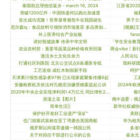
泰国前总理他信返乡 - march 16, 2024
江苏省202
突破1200亿件：中国快递何以跑出加速度
做
首次成功克隆！世界屋脊濒危牛在我国诞生
男子欠
尼尔森iq：食品饮料引领快消市场复苏 多品类创新共绘增长蓝图
[视频]
补上医养结合产业短板
faro
讲好殷墟故事 传承中华文明
农业农村部：葱姜等蔬菜品种价格有所回落
激活乡土文化生命力
人民论坛
打通社区到医院 北京公交试点6条通医专线
我科研
工艺造假 成红木制假新手段
呵护
天津累计报告感染者97例 已出现家庭聚集传播6起
工
安徽检察机关依法对孔晓宏涉嫌受贿案提起公诉
2024年
2020年中央企业实现净利润1.4万亿元 同比增长2.1%
银
浪漫之花【图片】
俄中选委：俄
简单生活||
新华社权威快
保护好开发好工业遗产“富矿”
美联
也门胡塞武装称在亚丁湾袭击英国商船
华为相关
俄罗斯以间谍罪逮捕一韩国公民
多省
关于对拟任干部进行公示的公告
崔永元