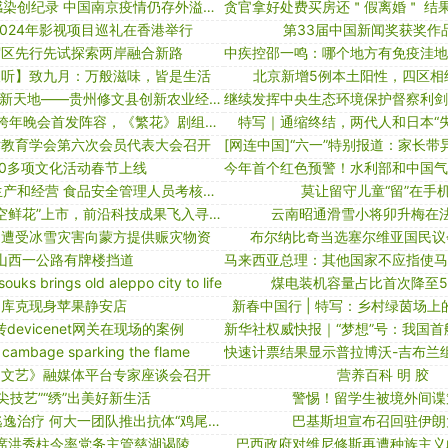
亚太多国新增感染创纪录 中国南京疫情仍存外溢风险｜大流行手记
024年影视项目巡礼在香港举行
第33届中国新闻奖获奖作
贸区先行先试探索两岸融合新路
夜听】致九月：万般滋味，皆是生活
北京新增5例本土阳性，四区相
“三分一保”改出新天地——贵州修文县创新农业经营机制助农增收
2024东方卫视跨年晚会首发阵容，《繁花》剧组加盟
特写｜通缩终结，两代人和日本“
术教育学会第六次会员代表大会召开
00多项文化活动春节上线
事关特殊食品生产和经营 食品安全管理人员考核新规今年3月施行
莫让留守儿童“留”在手
网友热议：“太空鲜花”上市，前沿科技成果飞入寻常百姓家
云南昭通滑雪小将卯升梅在
国遭受冰雪灾害向蒙方提供赈灾物资
布尔纳比奇当选塞尔维亚国民议
山西一公路有牌楼挡道
souks brings old aleppo city to life
煤电装机容量占比首次降至5
库克现身苹果静安店
新春中国行 | 特写：乡村绿茵场上
ie转devicenet网关在现场的案例
 cambage sparking the flame
民文艺》融媒体平台专家座谈会召开
营养百科 明 胶
指尖技艺”“绣”出美好新生活
警惕！留学生被境外间谍
新冠变异毒株逃逸治疗 何大一团队推出抗体“鸡尾酒疗法”
巴基斯坦宣布召回驻伊朗
席洪秀柱今率党务主管慈湖谒陵
巴西政府对维尼修斯再遭种族主义