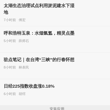
太湖生态治理试点利用淤泥建水下湿
地
7小时前
傅宏
呼和浩特玉泉：水烟氤氲，精灵点墨
5小时前
薛师石
驻点笔记｜在台湾“三峡”的行春怀想
8小时前
林表民
日经225指数收盘涨0.18%
6小时前
胡绾
安装应用