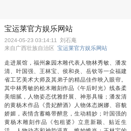
宝运莱官方娱乐网站
2024-05-23 03:14:11
刘石庵
来自广西壮族自治区
宝运莱官方娱乐网站
走进展馆，福州象园木雕代表人物林秀敏、潘发
清、叶国强、王林宝、侯和炎、岳钦等一众福建
省工艺美术大师及其弟子的精品佳作映入眼帘。
其中林秀敏的桧木雕刻作品《午后时光》线条柔
美细腻，人物姿态优雅舒展、神形具臻；潘发清
的黄杨木作品《贵妃醉酒》人物体态婀娜、容貌
娇媚，表情含蓄略带醉意，生动精妙；叶国强的
黄杨木雕刻作品《包租婆》立意新颖、贴近生
活，人物动态和神韵逼真，惟妙惟肖；王林宝的