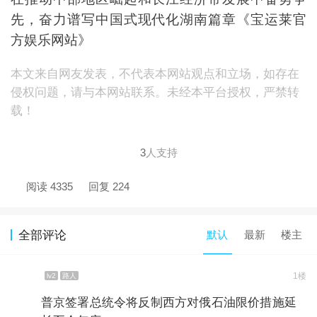
先，奋力谱写中国式现代化湖南篇章《宝运莱官
方娱乐网站》
本文来自网友发表，不代表本网站观点和立场，如存在
侵权问题，请与本网站联系。未经本平台授权，严禁转
载！
3
人支持
阅读 4335
回复 224
全部评论
默认
最新
楼主
1楼
lv2
路人
普京签署总统令将反制西方对俄石油限价措施延