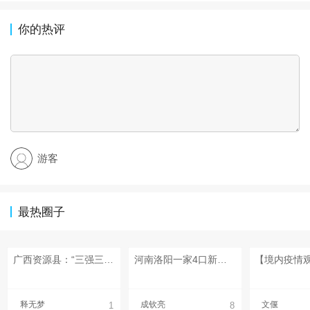
你的热评
游客
最热圈子
广西资源县：“三强三变”推进中央专项彩票公益金革命老区乡村振兴示范区项目建设
河南洛阳一家4口新冠阳性 一人从成都返洛
释无梦
成钦亮
文偃
1
8