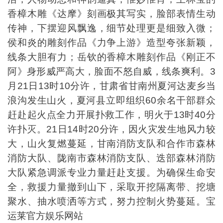
香樟木雕《达摩》刻画极其写实，脸部表情生动
传神，下摆迎风飘逸，细节处理更是细致入微；
侯和炎的雕刻作品《力争上游》造型夸张新颖，
线条大胆有力；岳钦的香樟木雕刻作品《刚正不
阿》身形威严高大，脸面不怒自威，线条爽利。3
月21日13时10分许，甘肃省甘南州夏河达麦乡当
浪沟发生山火，夏河县立即组织60余名干部群众
赶赴起火点全力开展扑救工作，明火于13时40分
许扑灭。21日14时20分许，因火灾发生地风力较
大，山火复燃蔓延，甘南消防支队和合作市森林
消防大队、陇南市森林消防支队、迭部森林消防
大队紧急调派专业力量赶赴支援。为确保生命安
全，救援力量撤到山下，采取开挖隔离带、挖塘
聚水、抽水喷洒等方式，努力控制火势蔓延。宝
运莱官方娱乐网站