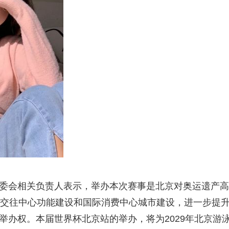
组委会相关负责人表示，举办本次赛事是北京对奥运遗产
际交往中心功能建设和国际消费中心城市建设，进一步提升
的举办权。本届世界杯北京站的举办，将为2029年北京