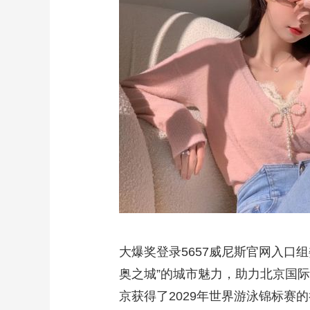
大爆奖登录5657威尼斯官网入口
奥之城”的城市魅力，助力北京国
京获得了2029年世界游泳锦标赛