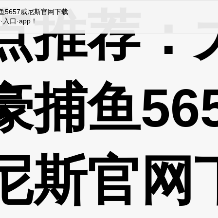
点推荐：
鱼5657威尼斯官网下载
大富豪捕鱼5657威尼斯官网下载
大富豪捕鱼
·入口·app！
ios/安卓/手机版！
这个手机a
豪捕鱼565
尼斯官网