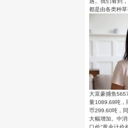
遇。我们看到
都是由各类种草
大富豪捕鱼56
量1089.69吨
币299.60吨
大幅增加。中消
口价”黄金计