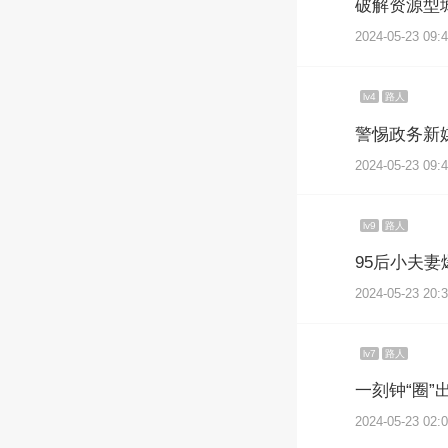
破解资源型城
2024-05-23 
lv4
路人
警惕政务新
2024-05-23 
lv9
路人
95后小夫
2024-05-23 
lv7
路人
一刻钟“圈”
2024-05-23 