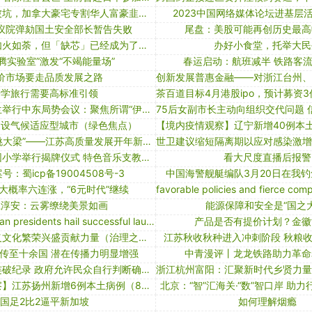
云南药企老板被坑，加拿大豪宅专割华人富豪韭菜？
2023中国网络媒体论坛进基层
议院弹劾国土安全部长暂告失败
尾盘：美股可能再创历史最高
智能汽车依然如火如荼，但「缺芯」已经成为了过去时。短短 3 年时间，到底发生了什么？
办好小食堂，托举大民
腾实验室”激发“不竭能量场”
春运启动：航班减半 铁路客
价市场要走品质发展之路
研学旅行需要高标准引领
美称下月在波兰举行中东局势会议：聚焦所谓“伊朗问题” 伊外长痛批
建设气候适应型城市（绿色焦点）
“苏大强”奋力“挑大梁”——江苏高质量发展开年新观察
宁夏城阳乡明园小学举行揭牌仪式 特色音乐支教助力乡村教育振兴
看大尺度直播后报警
号：蜀icp备19004508号-3
中国海警舰艇编队3月20日在我
大概率六连涨，“6元时代”继续
江淳安：云雾缭绕美景如画
能源保障和安全是“国之大
chinese, algerian presidents hail successful launch of communications satellite
产品是否有提价计划？金徽
为推动社会主义文化繁荣兴盛贡献力量（治理之道）
江苏秋收秋种进入冲刺阶段 秋粮
传至十余国 潜在传播力明显增强
中青漫评丨龙龙铁路助力革命
日本新增病例连破纪录 政府允许民众自行判断确诊与否
【境内疫情观察】江苏扬州新增6例本土病例（8月17日）
北京：“智”汇海关·“数”智口岸 助
国足2比2逼平新加坡
如何理解烟瘾