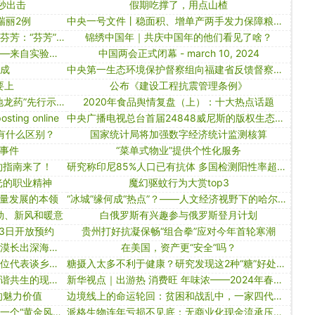
秒出击
假期吃撑了，用点山楂
瑞丽2例
中央一号文件丨稳面积、增单产两手发力保障粮食生产
代表委员履职故事｜全国人大代表宁芬芳：“芬芳”在泥土中生长
锦绣中国年｜共庆中国年的他们看见了啥？
他山之石：软文的迷惑性有多强？——来自实验的证据
中国两会正式闭幕 - march 10, 2024
长成
中央第一生态环境保护督察组向福建省反馈督察情况
要上
公布《建设工程抗震管理条例》
黑龙江省大兴安岭地区着力打造“寒地龙药”先行示范区
2020年食品舆情复盘（上）：十大热点话题
osting online
中央广播电视总台首届24848威尼斯的版权生态合作大会在上海举行
”有什么区别？
国家统计局将加强数字经济统计监测核算
事件
“菜单式物业”提供个性化服务
约指南来了！
研究称印尼85%人口已有抗体 多国检测阳性率超20%｜大流行手记（1月6日）
光的职业精神
魔幻驱蚊行为大赏top3
量发展的本领
“冰城”缘何成“热点”？——人文经济视野下的哈尔滨观察
劲、新风和暖意
白俄罗斯有兴趣参与俄罗斯登月计划
3日开放预约
贵州打好抗凝保畅“组合拳”应对今年首轮寒潮
「第一军情」中国早有布局，新疆沙漠长出深海大虾，骚操作让日本猝不及防
在美国，资产更“安全”吗？
加快实现农业强农村美农民富——六位代表谈乡村振兴“新鲜事”
糖摄入太多不利于健康？研究发现这2种“糖”好处多多
以美丽中国建设全面推进人与自然和谐共生的现代化
新华视点｜出游热 消费旺 年味浓——2024年春节假期盘点
的魅力价值
边境线上的命运轮回：贫困和战乱中，一家四代沉浮六十年
跨国药企接连巨资押注核药赛道，下一个“黄金风口”乘势而起？
派格生物连年亏损不见底：无商业化现金流承压，押注减肥赛道劲敌如云