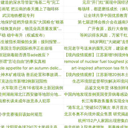
建造的深水导管架“海基二号”完工
元旦“开门红”展现中国经
起画笔 把云南的春天搬上了咖啡杯
每场球，都是磨练成长（体
武汉地铁樱花专列
让全球共享中国优质教育
地保护提档升级夯实“大国粮仓”根基
第七届进博会推介会在越南
中国经济总体持续恢复向好，物流业高质量发展“蒸蒸日上”
广开食源，践行大食物
平稳 稳中有升（权威发布）
等闲识得东风面，万紫千红
警方回应高三男生被指长期偷拍女厕：接到报警，正处理
98岁网红“大姥姥”去
：美国主导的国际秩序正在崩塌
新冠病毒能否诱导ade效应？
所谓“言论自由”的事实真相
china's insatiable appetite for an autumn delicacy
art-inspired afternoon tea fit 
陕西省省长赶赴神木矿难现场 善后处置和事故调查工作全面展开
可克达拉市新增2例新冠阳性
生态环境部监督帮扶解决环境问
火车取消 已有16省现本土新冠病例
品鉴文化年货 体验别样
冰冻橙色预警 贵州湖南湖北江西安徽等地部分地区有冻雨
检察长谈未成年故意杀人犯罪
长江海事政务服务实现全
“港车北上”突破50万辆次 单月首
小学竞赛项目该如何规范
杭州152户人家因出现密集
购彩半年喜获大奖 沈阳双色球790万大奖得主喜领奖