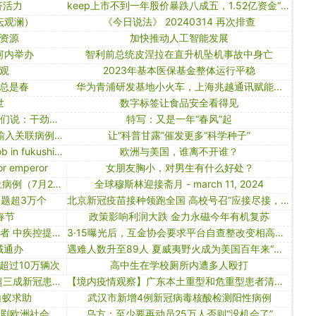
济活力
keep上市不到一年股价暴跌八成五，1.52亿资金“去向不明”普华永道辞任
坛观澜）
《今日说法》 20240314 再次排查
资源
加快推动人工智能发展
河内举办
智利前总统皮涅拉在直升机坠机事故中身亡
观
2023年基本医保基金整体运行平稳
总是春
华为青浦研发基地小火车，上海兆越通讯赋能...
世
数字标签让食品安全看得见
吃完老字号送来的腐乳元宵，建设者们说：干劲更足了！
特写：又是一年“春风”起
【境内疫情观察】江苏新增1例境外输入关联病例（7月12日）
让“科普甘露”催发更多“科学种子”
removal of nuclear fuel toughest job in fukushima clean-up plan
欧洲与美国，谁离不开谁？
for emperor
女朋友胸小，对男生有什么好处？
【境内疫情观察】江苏新增20例本土病例（7月28日）
全球穆斯林迎接斋月 - march 11, 2024
题超3万个
北京新冠疫苗接种领跑全国 高校号召“应接尽接，应快尽快”
春节
政策影响利润大跌 金力永磁今年有机复苏
中国内地发现首例英国变异病毒感染者 中疾控提示防疫新风险
3·15曝光后，互金协会要求平台自查整改变相高息“现金贷”、“套路贷”问题
域通办
遇难人数升至89人 夏威夷野火成为美国百年来“最致命”野火
次超过10万辆次
高中生在学校厕所内遭多人殴打
北京冬奥不向境外观众售票 研究揭超三成新冠患者现长期症状｜大流行手记（9月29日）
【境内疫情观察】广东本土重型和危重型患者清零（6月30日）
白蚁求助
武汉市新增4例新冠病毒核酸检测阳性病例
南非低龄入院患者增加，新毒株或加剧欧洲社会危机｜大流行手记（12月4日）
乌方：至少要再动员25万人否则“没机会了”