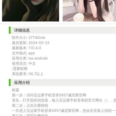
详细信息
软件大小:
277.80mb
最后更新:
2024-05-23
最新版本:
110.4.0
文件格式:
apk
应用分类:
ios-android
使用语言:
中文
:需要联网
系统要求:
56.7以上
应用介绍
标题
第一步：访问宝运莱手机登录5657威尼斯官网
首先，打开您的浏览器，输入宝运莱手机登录的官方网址（）。
第二步：点击注册按钮
一旦进入宝运莱手机登录5657威尼斯官网，您会在页面上找到
第三步：填写注册信息