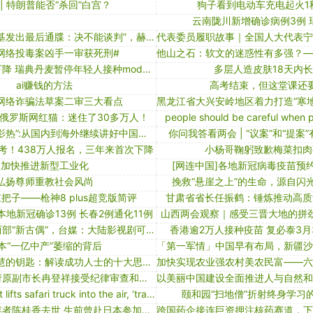
 | 特朗普能否“杀回”白宫？
狗子看到电动车充电起火1
云南陇川新增确诊病例3例 
“美国向泽连斯基发出最后通牒：决不能谈判”，赫什又爆料
网络投毒案凶手一审获死刑#
美国住院人数下降 瑞典丹麦暂停年轻人接种moderna疫苗｜大流行手记（10月6日）
多层人造皮肤18天内
ai赚钱的方法
高考结束，但这堂课还
网络诈骗法草案二审三大看点
俄罗斯网红猫：迷住了30多万人！
people should be careful when p
代表委员谈“电影热”:从国内到海外继续讲好中国故事
你问我答看两会 | “议案”和“提案
开考！438万人报名，三年来首次下降
小杨哥鞠躬致歉梅菜扣肉
加快推进新型工业化
[网连中国]各地新冠病毒疫苗预
弘扬尊师重教社会风尚
挽救“悬崖之上”的生命，源自闪
把子——枪神8 plus超竞版简评
甘肃省省长任振鹤：锤炼推动高质
本地新冠确诊13例 长春2例通化11例
山西两会观察｜感受三晋大地的拼
岛内热追大陆两部“新古偶”，台媒：大陆影视剧可激发民众同根互依的深层情感
香港逾2万人接种疫苗 复必泰3月
本“一亿中产”萎缩的背后
￥199.00 - 智慧的钥匙：解读成功人士的十大思维方式
四川眉山市政府原副市长冉登祥接受纪律审查和监察调查
angry elephant lifts safari truck into the air, ‘traumatizes’ tourists
颐和园“扫地僧”折射终身学习
南京大屠杀幸存者陈桂香去世 生前曾赴日本参加证言集会