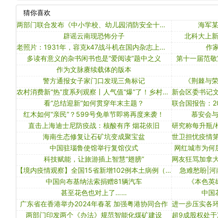
猜你喜欢
两部门联合发布《中小学校、幼儿园消防安全十项规定》
海军
辟谣云南现恐怖分子
北科大上新
老照片：1931年，容克k47战斗机在国内杂志上做的广告
作
多读有意义的杂书闲书也是“爱阅读”题中之义
第十一届范敬
作为文脉赓续载体的版本
警方通报女子家门口发现三角标记
《荆棘与
农村消费新“热”度系列观察丨人气值“爆”了！乡村花卉消费引热潮
看“总结迎新”如何贯穿年末主题？
红木如何“亲民”？599号免单节即将再度来袭！
慕安会
直击上海迪士尼防疫战：核酸有序 烟花依旧
海南生态修复让石矿坑变成聚宝盆
中国驻瑙鲁使馆举行复馆仪式
网红城市为何
科技赋能，让旅游插上智慧“翅膀”
【境内疫情观察】全国15省新增102例本土病例（3月4日）
急难愁盼|
中国向布基纳法索捐赠81辆汽车
《本色英
甚至花色也对上了……
中国
广东省在香港举办2024年春茗 加强粤港协同合作
两部门印发两个《办法》规范智能化煤矿建设