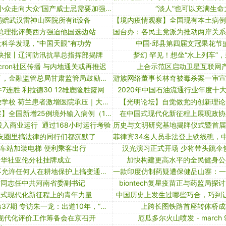
威士忌需要从“小众走向大众”国产威士忌需要加强“本土化”
“淡人”也可以充满生命
赠武汉雷神山医院所有it设备
总理批评美西方强迫他国选边站
科学发现，“中国天眼”有功劳
中国·邱县第四届文冠果花节
快报丨辽河防汛抗旱总指挥部揭牌
梦幻 罕见！想坐“水上列车”
cron社区传播 与内地通关或再推迟
上合示范区启动卫星互联网
天水麻辣烫火了，金融监管总局甘肃监管局鼓励险企推出「麻辣保」，文旅热潮中金融能如何作为？需要注意什么？
7连胜 利拉德30 12雄鹿险胜篮网
2020年中国石油流通行业年度十
菲律宾重新开放学校 荷兰患者激增医院承压｜大流行手记（11月15日）
【光明论坛】自觉做党的创新理论
【境内疫情观察】全国新增25例境外输入病例（10月10日）
在中国式现代化新征程上展现政协
入商业运行 通过168小时运行考验
友圈里搞法律的同行们都沉默了
车站加装电梯 便利乘客出行
汉光演习正式开场 少将带头跳伞
新华社亚伦分社挂牌成立
加快构建更高水平的全民健身公
人民网评：决不允许任何人在耕地保护上搞变通、做手脚
君同志任中共河南省委副书记
biontech复星疫苗正与药监局
国式现代化新征程上的青年力量
中国历史上发生过哪些巧合，巧到
《光影人生》第37期 专访朱一龙：出道10年，“好演员”是这样炼成的
上跨长图铁路首座转体桥成
现代化评价工作筹备会在京召开
厄瓜多尔火山喷发 - march 9