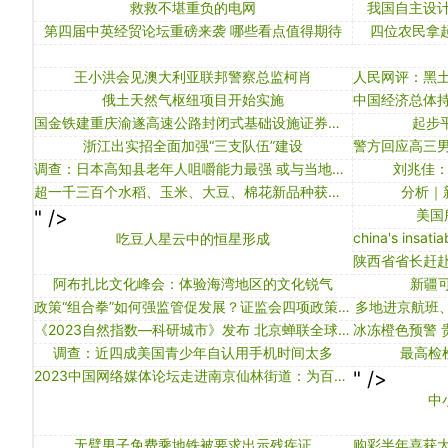
救救不堪重负的电网
我国自主设计
第四届中英经贸论坛重磅来袭 哪些看点值得期待
四位农民拿
王小洪会见澳大利亚联邦警察总监柯肖
人民网评：黑土
俄土天然气枢纽项目开始实施
国金铁建重庆渝遂高速公路封闭式基础设施证券投资基金关于2024年2月主要运营数据的公告
起步
浙江出实招全面加强“三支队伍”建设
调查：日本高知县老年人咀嚼能力最强 或与当地饮食文化有关
刘兆佳
超一千三百个水稻、玉米、大豆、棉花新品种获审定通过——中国农作物品种创新有新突破
分析｜
" />
美国
吃豆人星云中的恒星形成
阿布扎比文化峰会：体验海湾地区的文化锐气
新疆
政策“组合拳”如何强监管促发展？证监会四项政策文件提出措施
多地进京航班、
《2023自然指数—科研城市》发布 北京蝉联全球第一科研城市
调查：近四成美国青少年自认用手机时间太多
最高检
2023中国网络媒体论坛走进南京仙林街道：为百姓办好小事是最大的荣耀
" />
中
无臂男子免费乘地铁被要求出示残疾证