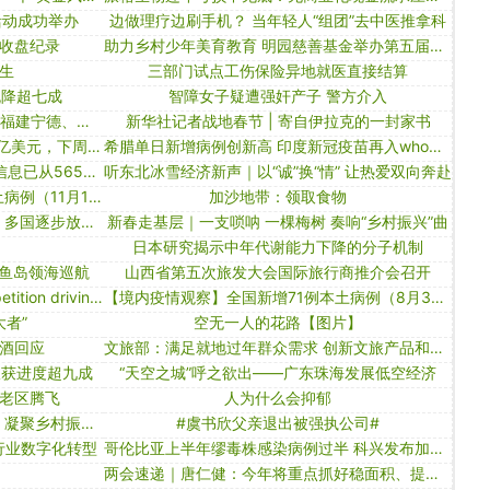
活动成功举办
边做理疗边刷手机？ 当年轻人“组团”去中医推拿科
收盘纪录
助力乡村少年美育教育 明园慈善基金举办第五届竖笛夏令营
生
三部门试点工伤保险异地就医直接结算
流降超七成
智障女子疑遭强奸产子 警方介入
创新发展普惠金融——对浙江台州、福建宁德、四川成都三地普惠金融改革试验区的调研
新华社记者战地春节 | 寄自伊拉克的一封家书
茶百道目标4月港股ipo，预计募资3亿美元，下周将启动pdie
希腊单日新增病例创新高 印度新冠疫苗再入who紧急使用清单｜大流行手记（11月3日）
75后女副市长主动向组织交代问题 信息已从5657威尼斯官网上撤掉
听东北冰雪经济新声｜以“诚”换“情” 让热爱双向奔赴
【境内疫情观察】辽宁新增40例本土病例（11月12日）
加沙地带：领取食物
世卫建议缩短隔离期以应对感染激增 多国逐步放松限制｜大流行手记（2月17日）
新春走基层｜一支唢呐 一棵梅树 奏响“乡村振兴”曲
日本研究揭示中年代谢能力下降的分子机制
钓鱼岛领海巡航
山西省第五次旅发大会国际旅行商推介会召开
favorable policies and fierce competition driving iot industry
【境内疫情观察】全国新增71例本土病例（8月3日）
者”
空无一人的花路【图片】
酒回应
文旅部：满足就地过年群众需求 创新文旅产品和服务形式
收获进度超九成
“天空之城”呼之欲出——广东珠海发展低空经济
老区腾飞
人为什么会抑郁
浙江杭州富阳：汇聚新时代乡贤力量 凝聚乡村振兴新动能
#虞书欣父亲退出被强执公司#
力行业数字化转型
哥伦比亚上半年缪毒株感染病例过半 科兴发布加强针免疫研究｜大流行手记（ 9月6日）
两会速递｜唐仁健：今年将重点抓好稳面积、提单产、优服务、强政策