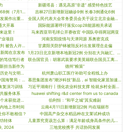
力
新疆塔县：遇见高原“非遗” 感受特色技艺
【境内疫情观察】全国现有本土病例68例（7月14日）
吉林27日新增新冠确诊9例 长春3例通化6例
国台办：各民主党派为推动两岸关系发展作出重要贡献
全国人民代表大会常务委员会关于设立北京金融法院的决定
盛大开幕
国际能源署呼吁落实cop28能源相关承诺
，来这里！
马来西亚羽毛球公开赛收官 中国队夺得两冠两亚
产业项目
河南安阳疫情与天津同源 系奥密克戎
游族网络董事长林奇被毒杀案一审宣判 被告人许垚被判处死刑
甘肃阳关防护林被毁反衬出发展理念走偏
大新闻在京发布
1月23日北京新增本地新冠2例 分别在大兴融汇、云立方社区
的笃信笃行者
联合国官员：胡塞武装要求美英籍联合国员工离开其控制地区
新担当新作为
德州“粮策”
历史与文明研究基地揭牌仪式暨首届历史与文明论坛在香港大学举行
杭州萧山职工医疗补助可全程线上办
菲律宾34名人员非法登上铁线礁，中国海警局：查证处置
慕思集团发布“潮汐科技”新品，ai 智能化家居加速革新
恢复演习训练
习近平湖南行丨强化农业科技支撑 绘就乡村全面振兴新画卷——走进常德市鼎城区谢家铺镇港中坪村
共服务体系
huawei shifting r&d center from us to canada
一款印度仿制药疑遭保健品山寨：一个未获批进口，一个涉嫌虚假宣传
伯利恒：“和平之城”其实难副
探讨内地上市时间
云南4月11日新增新冠2例 均在瑞丽市
让你不敢相信？
中国高产杂交水稻品种在文莱试种成功
功转体
儿童票究竟该怎么算：满足年龄或身高条件的儿童，均可享受优待
, 2024
三地党校携手 共话协同发展