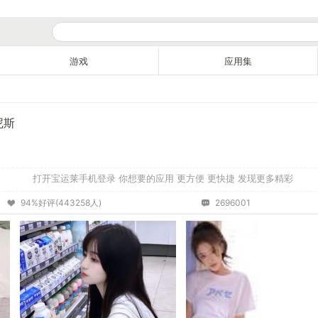
游戏
应用集
尼斯
打开宝运莱手机登录 你想要的应用 更方便 更快捷 发现更多精彩
94%好评(443258人)
2696001