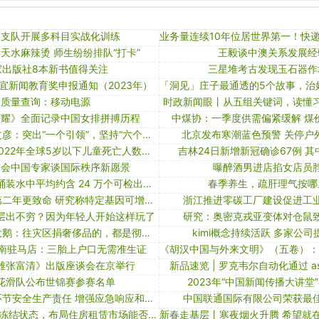
某支队开展多科目实战化训练
天水麻辣烫 师生纷纷排队“打卡”
王毅谈中澳关系发展经
家出版社8本新书值得关注
三星堆考古发现玉石器作
宜新闻教育奖申报通知（2023年）
质量查询：移动电源
时政新闻眼丨从五组关键词，读懂
荣耀》全面记录中国女排拼搏历程
中煤协：一季度供需偏紧缓解 煤
新会区委书记文彦：突出“一个引领”，坚持“六个狠抓”
北京发布寒潮蓝色预警 关停户
联合国报告：2022年全球5岁以下儿童死亡人数降至新低
吉林24日新增新冠确诊67例 其
与会中国专家谈国际秩序新愿景
曝醉酒男进店掐女店员
研究称每升瓶/桶装水中平均约含 24 万个可检出的塑料微粒，「微塑料」有哪些风险和危害？如何健康饮水？
春季养生，疏肝理气按哪
世卫担忧疫情第二年更致命 研究称特定基因可增感染风险｜大流行手记（5月15日）
浙江推进零碳工厂建设促进工
层出不穷？因为年轻人开始这样玩了
研究：奥密克戎亚变体对仓鼠
网友狂骂加拿大鹅：往灾区捐奢侈品的，都是彻头彻尾的大傻x！
kimi概念持续活跃 多家公
河南驻马店：三胎上户口无需准生证
雄张富清》出版座谈会在京举行
新品速览 | 罗克韦尔自动化通过 asem
花滑队公布世锦赛参赛名单
2023年“中国新闻传播大讲堂
进一步压实各环节安全生产责任 增强应急响应和救援能力 坚决防范遏制重特大事故
中国联通国际有限公司荣获最
超9成股权处于冻结状态，布局住房租赁市场能否帮万达商管度过危机？