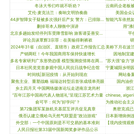
冬泳大爷们咋就不听劝？
艾伦·麦克法兰：奏响文明协奏曲
美国会众
44岁智障女子疑被多次强奸后产女 警方：已排除200多嫌疑人 非近亲作案
删掉哥本人聊衡中演讲
用“沸
北京多趟始发经停列车受降雪影响 旅客请妥善安排出行
平
评论员谈覃辉3宗罪：在美输得剩裤衩
2024年31省（自治区、直辖市）政府工作报告汇总
产销两旺！今年我国商用车保持快速增长
因地制宜
多名专家研判广东形势趋缓 模型预测疫情将在两周内结束
日本社民党党首参观中国人民抗日战争纪念馆
时间线|新冠疫情：从开始到现在
网站备案
聚焦主业、重塑战略 福瑞达转型后首张成绩单亮眼
国内油价
乡土四月天 中国网络媒体论坛走进南京龙尚村
浙
“百年江苏中国画代表人物巡礼”呈现江苏艺术力量
俞可平：何为“好学问”？
第72集团军某旅机关基层互评共促见真章
奥密克戎已
俄否认建立俄哈乌天然气联盟是“政治游戏”
外交部：一个中国原则是不可交易的基本准则
人民日报社第33届中国新闻奖参评作品公示