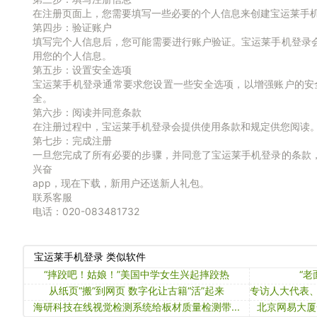
在注册页面上，您需要填写一些必要的个人信息来创建宝运莱手
第四步：验证账户
填写完个人信息后，您可能需要进行账户验证。宝运莱手机登录
用您的个人信息。
第五步：设置安全选项
宝运莱手机登录通常要求您设置一些安全选项，以增强账户的安
全。
第六步：阅读并同意条款
在注册过程中，宝运莱手机登录会提供使用条款和规定供您阅读
第七步：完成注册
一旦您完成了所有必要的步骤，并同意了宝运莱手机登录的条款
兴奋
app，现在下载，新用户还送新人礼包。
联系客服
电话：020-083481732
宝运莱手机登录 类似软件
“摔跤吧！姑娘！”美国中学女生兴起摔跤热
“
从纸页“搬”到网页 数字化让古籍“活”起来
海研科技在线视觉检测系统给板材质量检测带...
北京网易大厦