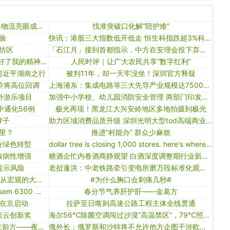
业务量连续10年位居世界第一！快递物流亮眼成绩单速览
找准突破口化解“陪护难”
验
快讯：港股三大指数低开低走 恒生科指跌超3%科网股、汽车股领跌大市
坊区
「石江月」接到首都指示，中方在安理会投下弃权票，俄罗斯的提案，没能通过
「洞见」庄子最通透的5个故事，治好了我的精神内耗
人民时评｜让广大农民共享“数字红利”
习近平湖南之行
被判11年，却一天牢没坐！深圳官方释疑
价将高位回调
上海浦东：集成电路等三大先导产业规模达7500亿元
外游乐项目
加强中小学校、幼儿园消防安全管理 两部门印发十项规定
中通化56例
极光再现！黑龙江大兴安岭地区多地拍摄到极光
脖子
助力区域消费品质升级 深圳光明大型tod高端商业综合体开业
里？
推进“村能办” 群众少麻烦
业绿色转型
dollar tree is closing 1,000 stores. here's where they are located.
致病性增强
糖酒企忙内卷酒商静观望 白酒深度调整期行业新平衡初现
司提示风险
老挝蓬洪：中老铁路牵引变电所磨万段标准化观摩会举行
《胡汉中国与外来文明》（五卷）：从宏观的大写意到严谨的工笔画
#为什么胸口会刺痛几秒#
 6300 ...
春分节气养肝护肝——金葛方
”在京启动
拉萨至日喀则高速公路工程主体全线贯通
佳云创新奖
海尔56℃除菌空调闯过沙漠“高温禁区”，79℃照样用！
新春走基层丨寒夜烟火升腾 希望就在前方——夜访新疆乌什7.1级地震安置点
俄外长：俄罗斯和沙特将不允许他方企图干涉欧佩克 的运行