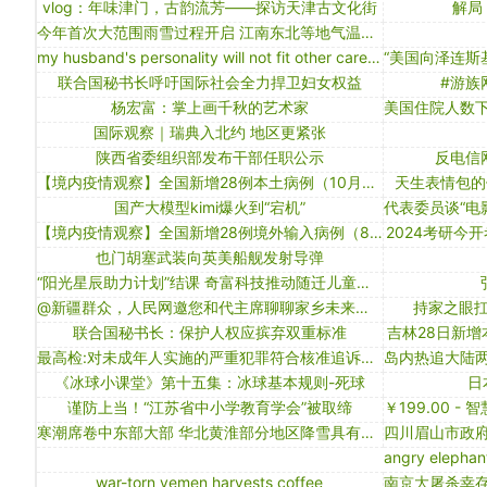
vlog：年味津门，古韵流芳——探访天津古文化街
解局
今年首次大范围雨雪过程开启 江南东北等地气温波动频繁
my husband's personality will not fit other careers
联合国秘书长呼吁国际社会全力捍卫妇女权益
#游族
杨宏富：掌上画千秋的艺术家
国际观察｜瑞典入北约 地区更紧张
陕西省委组织部发布干部任职公示
反电信
【境内疫情观察】全国新增28例本土病例（10月21日）
天生表情包的
国产大模型kimi爆火到“宕机”
【境内疫情观察】全国新增28例境外输入病例（8月21日）
2024考研今
也门胡塞武装向英美船舰发射导弹
“阳光星辰助力计划”结课 奇富科技推动随迁儿童科技教育普及
@新疆群众，人民网邀您和代主席聊聊家乡未来咋发展
持家之眼扛
联合国秘书长：保护人权应摈弃双重标准
吉林28日新增
最高检:对未成年人实施的严重犯罪符合核准追诉条件的要依法追究刑责
《冰球小课堂》第十五集：冰球基本规则-死球
日
谨防上当！“江苏省中小学教育学会”被取缔
寒潮席卷中东部大部 华北黄淮部分地区降雪具有极端性
war-torn yemen harvests coffee