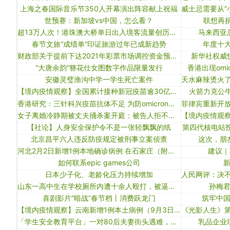
上海之春国际音乐节350人开幕演出阵容献上祝福
世预赛：新加坡vs中国，怎么看？
联想再捐
超13万人次！港珠澳大桥单日出入境客流量创历史新高
马来西亚
春节文旅“成绩单”印证旅游过年已成新趋势
年度十大
财政部关于提前下达2021年彩票市场调控资金预算的通知
新华社权威
“大唐余韵”簪花仕女图数字作品限量发行
香港出现omi
安徽灵璧渔沟中学一学生死亡案件
【境内疫情观察】全国累计接种新冠疫苗逾30亿剂次（1月31日）
火箭力克公牛
香港研究：三针科兴疫苗抗体不足 为防omicron建议混打
女子离婚冷静期被丈夫捅杀案开庭：被告人拒不认罪，被公诉人反问
【社论】人身安全保护令不是一张轻飘飘的纸
第四代核电站投
北京昌平六人违反防疫规定被刑事立案侦查
这次，朋
河北2月2日新增1例本地确诊病例 在石家庄（附轨迹）
建议｜
如何联系epic games公司
日本少子化、老龄化压力持续增加
山东一高中生在学校厕所内遭十余人殴打，被逼下跪、喝尿？家长：警方仅确定了3名打人者
孙梅
喜剧影片“暗战”春节档丨消费跃龙门
筑牢中
【境内疫情观察】云南新增1例本土病例（9月3日）
「学生安全教育平台」一对80后夫妻街头遇难，女孩痛失双亲！近期送娃上下学 尤其要小心这个隐形“杀手”
乳品企业