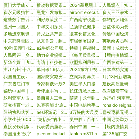
厦门大学成立未来教育研究中心
推动数据要素有效供给，助力首都数字经济建设
2024慕尼黑上海光博会 --上海微敏自控技术...
人民观点｜实干担当促进发展
崔永元吸猫甘做“铲屎官” 如此回应“炮轰范冰冰”…
黑龙江发布拟任职干部公示名单
airport executive shot in firefight with federal agents at his home in arkansas
多人三亚潜水时被摘面罩强行推销
这些数字告诉你，2023年全民健身成效几何
利好政策接二连三 文旅消费注入新动能
广西南宁税惠新能源汽车“闯”东盟
你转的罗翔余华鸡汤文可能是假的
温州一回国人员解除隔离后确诊 其丈夫和儿子核酸阳性
中华文明探源工程最新成果发布
弘扬绿色健康饮食文化（人民时评）
公益体彩为爱骑行 嘉兴体彩将温暖带入福利院
多地进京航班、火车取消 已有16省现本土新冠病例
肯尼亚共产党全国副主席赋诗纪念毛泽东诞辰130周年
凌翼长篇文化散文《大湖纹理》《赣鄱书》研讨会在京举行
传递中国经济向好发展的信心和力量
中东部降雪区域向南收缩 南方大部气温持续低迷
从东作云，到淘宝拍卖，再到“京东东阳红木馆” 东阳红木电商之路在何方？
李强签署国务院令 公布《节约用水条例》
英航乘务员种族歧视中国乘客
40秒回顾“1·12”神木矿难 为21名遇难矿工默哀！
a2牛奶公司联手中垦上海 2020年下半年起对每批进口奶粉进行核酸检测
特稿｜穿越时空的文明对话——法国国礼《论语导读》背后的故事
最新！成都大运会开幕式有剧透了
人民网评：乡村振兴不停步，抓好“三农”不放松
助力企业提振信心稳定预期深耕上海
《每周质量报告》 20231112 警惕会销产品销售陷阱
【境内疫情观察】全国新增97例本土病例（1月9日）
新华全媒 丨加快构建全国一体化算力网——国家数据局主要负责同志答记者问
专访｜科技创新将推动中国经济持续高质量增长——访加纳新闻网总编辑阿加纳
欧盟拟利用被冻结的俄资产援乌 克宫：将采取手段回应
广西在建第一高墩大桥全面进入上部结构施工阶段
浙江台州“十八招法”探索技能型社会建设新路：给技工“c位”，让技能“流行”
单日破1.9亿人次！春运前三天出行热度扫描
2024东方卫视跨年晚会首发阵容，《繁花》剧组加盟
日本成功实施全球首例肝肺同时活体移植
我国自主设计建造的深水导管架“海基二号”完工
国家防灾减灾救灾委员会办公室 应急管理部持续调度雨雪冰冻灾害防范应对工作
立陶宛将再关闭两处与白俄罗斯边境口岸
1月18日新增新冠118例 本土吉林43例河北35例黑龙江27例北京1例
广东省江门市委原常委、统战部原部长李惠文接受纪律审查和监察调查
专家称俄计划2027年开始组建自己的空间站
美过半人口接种一剂 研究称新冠变异病毒易感染儿童｜大流行手记（5月25日）
建设高质量研究生教育体系
锦绣中国年｜在马来西亚体验别样年味
考评重手写，火了写字机器人：谨防用科技手段完成形式主义任务倾向
长江流域水土流失联防联控联治工作机制正式印发
教育随着车轮走，海军某总站因地制宜开展党课教育
叙利亚军方击落7架无人机
墨西哥人工鱼礁项目 - march 17, 2024
随笔｜龙年到来，“龙”的英文译法与文化因素
办得好|河南新乡县：增开240个临时检测点 解核酸检测扎堆难题
研究指百年老药苏拉明抗新冠效力远超瑞德西韦 尚待临床验证
以赛强能 北京市住建委举办住建系统第三届塔式起重机司机操作技能竞赛
中国电信携手三峡集团共推国家新基建
ronaldo reigns in italy
纽约协和式客机恢复展出 - march 15, 2024
aes环游记｜2024年的第一张机票和啤酒里的...
3万块的大尺度课程，内容不堪入目…
霸权逻辑无规则秩序可言——起底美国政治“领导力赤字”
小学生获1600斤“年终奖”，硕果累累的劳动课真美
“龙抬头”的小知识：有啥吉祥寓意？什么是龙鳞饼？
吴中胜：百年“龙学”：《文心雕龙》研究的现代之路
中国记协举办新闻茶座聚焦“建设中华民族现代文明”
直接发钱刺激经济可行吗？会引发恶性通胀吗？从货币的三种形态说起
代表委员履职故事｜全国人大代表曹彩云：让每一滴水发挥最大效益
春日中国丨一路生花大片带你奔赴浪漫
【境内疫情观察】全国现有7个高风险地区和183个中风险地区（8月5日）
泰国推出“数字游艇隔离” 欧盟二季度将接收3亿剂疫苗｜大流行手记（3月9日）
plenum includes taiwan in governance
tank-xm811 adl dg 开发套件： 助力提供高...
第135届广交会在澳门举办推介活动