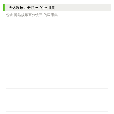
23
博达娱乐五分快三 的应用集
包含 博达娱乐五分快三 的应用集