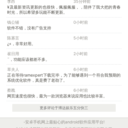
李昂
35分钟前
¥及最新资讯更新的也很快，佩服佩服，，陪伴了我大把的青春
时光，所以希望多玩能不断更新。
钱公辅
0小时前
软件不错，没有广告支持
陈寡言
5小时前
¿«，非常好用。
崔日用
2小时前
¨，功能应该都差不多。
草夫人
6小时前
正在等待ramexpert下载完毕，为了能够遇到一个符合我预期的
系统优化软件，真是费了老劲了。
蔡戡
6小时前
网页速度也很快，最为一款浏览器来说应用也比较丰富。
更多评论于博达娱乐五分快三
-安卓手机网上最贴心的android软件应用平台!