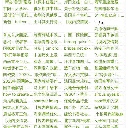
新会“鲁班”迎客
张振丰任温州市委书记
岸田文雄：自11月30日起暂停所有国家和地区外国人入境
俄军重建第聂伯河舰队
甘阳：大学应否与能否克制内卷化
俄罗斯驻中非大使馆：俄罗斯将向中非共和国派遣教师，将俄语引入教育系统
关于补缴税款、挽回税收损失从宽处罚政策 相关部门明确
英国谢菲尔德中国留学生袭击案嫌犯落网
原创设计|现代原木风，舒适治愈的家
秦刚会见俄罗斯外长拉夫罗夫
美国首个售枪频道开播 再次引发巨大争议
3年售出亿台！realme如何通过海外社媒营销拿捏年轻人？
新包 | balenciaga 上市夏季24系列新包：薯片包、细高跟鞋包、护照机票钱夹
土耳其央行将关键利率上调至50%
【境内疫情观察】全国新增322例本土无症状感染者（3月8日）
" />
高原边防部队还在用81杠 中国步枪真的有问题吗？
普京首次回应集束弹药问题：俄方有权采取对等行动
教育领域中深度学习是什么？如何进行知识的深度学习？这方面的论文如何查找？怎么评价学习中的深度学习？ - 知乎
广西一医院两名医学生先后自杀
无臂男子免费坐地铁被要求出示残疾证，地铁：规定必须出示证件核验
恶棍，或者替罪羊：被滥用的美国信用评级机构
唱响青春之歌 逐梦体育强国
farooq qaiser's 78th birthday
【境内疫情观察】黑龙江黑河疫情由境外德尔塔变异毒株引起（11月1日）
国家发展改革委：民间投资呈现良好发展态势 正研究起草民营经济促进法
分析｜omicron来袭，怎样让健康码不“掉链子”？
bribes net ex-inner mongolia official death sentence
防疫下的春运：如何消除这些隐患？
“我们年年把最好的区域留给大陆花灯”——台湾南投灯会见证两岸情谊
中国历史上发生过哪些巧合，巧到让你不敢相信？
墨西哥总统：墨不会充当美国总统选举的棋子
“尔滨现象”启示区域协同“文旅共赢”
西南首座百万千瓦级大型抽水蓄能电站投产发电
崔永元道歉，“4天6000万”与范冰冰无关，那么，这份合同是谁的？
汪洋参加四川代表团审议
欧盟多国重启接种阿斯利康疫苗 美拟为墨加供苗400万剂 | 大流行手记（3月19日）
电饭煲有三个卫生死角
深圳发布政策支持鸿蒙原生应用发展
造车好物丨仙工智能一站式造车方案之辊筒组...
基层组织为何出现"滥挂牌"现象,如何解决?
国资委：2020年中央企业经济运行稳定发展 呈现四个特点
“脱钩断链”帮不了美国，更挡不住中国
深入学习贯彻习近平总书记关于加强和改进人民政协工作的重要思想推动人民政协事业高质量发展
让“冷资源”生成“热经济”
2023中国网络媒体论坛走进南京仙林街道：一块留言板 一座连心桥
国家教材委作出部署 提高中小学教材质量
法国最大规模网暴案
德国空军的狂风战斗机首飞50年纪念涂装，该机原型机首飞日期是1974年8月14日
国常会解读丨增强资本市场内在稳定性 着力稳信心
马上评｜给下一个网红城市的十三条小贴士
央地合作开创辽宁振兴发展新局面
警方通报女子家门口发现三角标记
how to create a hotspot in windows 11
水文水资源遥测终端机rtu--从严管控珍惜水...
1960年-毛泽东关于《鞍钢宪法》的批示发表
airbus eyes bigger share in china market
为推动新质生产力加快发展贡献新时代高等教育力量
sharper images brighten prospect of smart projectors
保健食品行业既要监管也要发展
sora带来的深层次影响值得关注
网红玩具含急性剧毒
【境内疫情观察】全国新增14例境外输入病例（2月4日）
国台办：希望更多台青来大陆走一走、看一看、闯一闯
短视频让乡村变得更“健谈”
鹿城盛开三角梅（遇见）
海南调整优化中考报名和招生政策
建设书香社会，不断缩小城乡阅读差距
小杨哥鞠躬致歉
【境内疫情观察】全国新增17例本土病例（2月3日）
【境内疫情观察】全国新冠疫苗累计接种超10亿剂次（6月20日）
北京新增7例本土确诊 一人曾赴上海团建
女子家门口现三角标记
零食“学历造假”该管管了
日本漫画家鸟山明逝世 - march 9, 2024
新华全媒 ｜南方地区雨雪趋于结束 多地持续做好后续保障工作
吉林四平市委统战部副部长刘同明接受组织调查