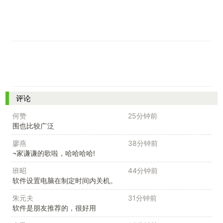
评论
何赞
25分钟前
围也比较广泛
廖燕
38分钟前
¬家谦谦的歌啦，哈哈哈哈!
班昭
44分钟前
软件设置电脑在制定时间内关机。
朱元夫
31分钟前
软件是朋友推荐的，很好用