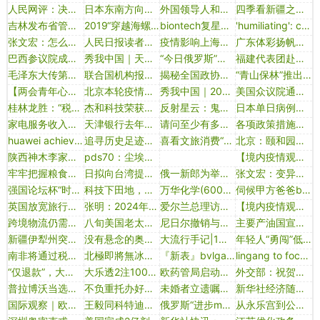
人民网评：决不允许任何人在耕地保护上搞变通、做手脚
日本东南方向附近海域发生5.4级地震
外国领导人和国际组织负责人祝贺龙年新春
四季看新疆之走进口岸看新疆丨喀什：古城劲吹开放风
吉林发布省管干部任职前公示公告
2019“穿越海螺沟·飞夺泸定桥”越野赛带你重走红军革命路
biontech复星疫苗正与药监局探讨内地上市时间
'humiliating': conservative pundit says republicans just had 'a very bad day'
张文宏：怎么看待疫苗接种偶发不良反应事件
人民日报读者来信版和人民网“人民投诉”联合开展观演购票体验问题征集活动
疫情影响上海杭州徐州三地出行 进京航班部分取消
广东体彩扬帆新征程 奋力再出发
巴西参议院成立调查委员会打击“踢假球”
秀我中国｜天水呱呱与伏羲庙：味觉与历史的交融
“今日俄罗斯”举办俄中顶尖专家圆桌会议
福建代表团赴俄勒冈交流
毛泽东大传第四版 第四卷 风流人物 第65章
联合国机构报告：迁徙动物物种灭绝风险增加
揭秘全国政协最年轻界别
“青山保林”推出复刻纪念版，红色经典如何滋养中国当代作家
【两会青年心中有“数”】仓禀实、天下安
北京本轮疫情与内蒙、甘肃同源 将加强自驾游和老年团管理
秀我中国｜2024年春运收官，听听铁妞说春运
美国众议院通过国土安全部长弹劾案
桂林龙胜：“税企廉动”护航县域经济高质量发展
杰和科技荣获中国工控网“卓越企业奖”
反射星云：鬼魂星云
日本单日病例破5万 美国反对加强世卫组织计划｜大流行手记（1月22日）
家电服务收入盈利增长超过制造销售 24848威尼斯的售后服务质量需进一步提升
天津银行去年净利涨逾5%，核心一级资本充足率下降
请问至少有多少诗词储备量才能参加《中国诗词大会》呢？
各项政策措施落地显效 我国经济发展势头持续向好
huawei achieves ai breakthrough
追寻历史足迹里的中国
喜看文旅消费“开门红”
北京：颐和园西堤春色美
陕西神木李家沟煤矿“1·12”重大事故 已确认19人遇难 仍有2人搜救中
pds70：尘埃盘、行星和卫星
【境内疫情观察】广东新增13例本土无症状感染者（5月29日）
牢牢把握粮食安全主动权
日拟向台湾提供阿斯利康疫苗 美多地推疫苗奖励计划｜大流行手记（5月28日）
俄一新郎为举办婚礼 10次结伙偷窃商店烟酒
张文宏：变异株肆虐，如何终止新冠肺炎的流行？
强国论坛杯“时代新人说”全国演讲大赛太原专场
科技下田地，增收添底气（人民时评）——乡村全面振兴里的发展新机遇③
万华化学(600309)：业绩稳健增长 新项目为未来成长提供助力
伺候甲方爸爸be like：
英国放宽旅行限制 拟允许欧美完全接种者免隔离入境
张明：2024年美国经济韧性或有所下降
爱尔兰总理访问美国 - march 16, 2024
【境内疫情观察】全国新增47例本土病例（8月12日）
跨境物流仍需加力提效
八旬美国老太太贾和普第24次走蜀道 已成“蜀道通”
尼日尔撤销与美国军事协议
主要产油国宣布将自愿减产措施延至6月底
新疆伊犁州突现零星疫情 一阳性曾乘机从成都返伊
没有悬念的奥斯卡，却隐藏美国影史的大变革？
大流行手记|1月6日：变种病毒引发疫苗减效忧虑 印尼下周接种疫苗
年轻人“勇闯”低分店，是对假高分“用脚投票”
南非将通过税收减免推动电动汽车生产
北極即將無冰！ 英荷團隊啟動無人艇「造冰計畫」
『新表』bvlgari 推出 octo finissimo automatic sketch 140th anniversary 超薄腕表：bvl 138 机芯设计素描稿
lingang to focus on seven key industries
“仅退款”，大家好才是真的好
大乐透2注1000万头奖分落浙豫
欧药管局启动俄罗斯疫苗审批 英国拨款研究mrna疫苗|大流行手记（3月4日）
外交部：祝贺阿扎利当选连任科摩罗总统
普拉博沃当选印尼总统，他是被迫下台前总统苏哈托的女婿，为何印尼人会选他？
不负重托办好学校思想政治理论课
未婚者立遗嘱数量增长 女性占近七成
新华社经济随笔｜透过“人气”看旅游
国际观察｜欧洲能源战略自主的困局
王毅同科特迪瓦外长阿多姆会谈
俄罗斯“进步ms-21”货运飞船发生冷却剂泄漏
从永乐宫到公主寺：山西寺庙中经典的壁画遗存