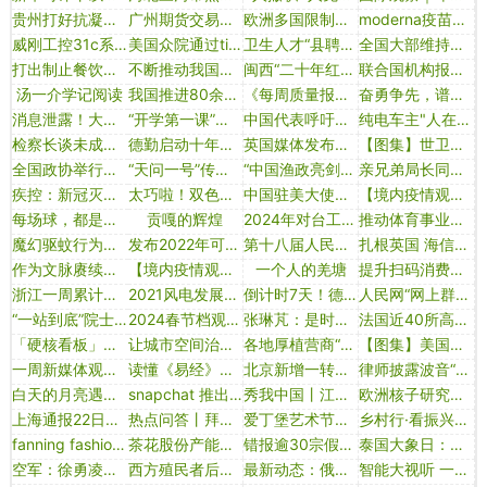
贵州打好抗凝保畅“组合拳”应对今年首轮寒潮
广州期货交易所正式获批 电力等期货品种被寄予厚望
欧洲多国限制加码引社会抗议，新西兰启动“交通灯”防疫系统｜大流行手记（11月22日）
moderna疫苗被指嫌贫爱富 巴西每日新冠致死人数明显下降｜大流行手记（10月9日）
威刚工控31c系列ssd斩获“数字化创新奖”，...
美国众院通过tiktok法案 - march 15, 2024
卫生人才“县聘乡用”，让基层群众就近享有优质医疗服务（人民眼·基层卫生医疗服务）
全国大部维持雨雪稀少格局 气温将步入回升通道
打出制止餐饮浪费“组合拳”
不断推动我国种业高质量发展——从2024中国种子大会看种业振兴新动向
闽西“二十年红旗不倒”的根源
联合国机构报告：2022年全球产生6200万吨电子垃圾
汤一介学记阅读
我国推进80余处大型灌区续建配套和现代化改造
《每周质量报告》 20231203 “养生茶”止疼真相调查
奋勇争先，谱写中国式现代化新篇章
——习近平总书记在湖南考察时的重要讲话指明方向、凝聚力量
消息泄露！大族激光战略意图曝光，全线升维...
“开学第一课”，为青少年撒下科学的种子
中国代表呼吁国际社会继续支持索马里
纯电车主"人在囧途":18小时充7次电
检察长谈未成年杀人
德勤启动十年来最大规模重组
英国媒体发布凯特最新视频和照片
【图集】世卫组织国际专家组在武汉持续展开研究
全国政协举行仪式纪念孙中山诞辰153周年
“天问一号”传回首幅火星图像
“中国渔政亮剑2024”系列专项执法行动将开展
亲兄弟局长同日被查
疾控：新冠灭活疫苗能污染接种点人群或环境 但不具传染性
太巧啦！双色球西安两个机选大奖得主同时领奖
中国驻美大使谢锋：“中国经济崩溃论”一再崩溃
【境内疫情观察】全国新增83例本土病例（8月10日）
每场球，都是磨练成长（体坛观澜）
贡嘎的辉煌
2024年对台工作会议在京召开 王沪宁出席并讲话
推动体育事业不断实现新突破
魔幻驱蚊行为大赏top3
发布2022年可持续社会价值报告 腾讯探索可持续社会价值新形态新解法
第十八届人民企业社会责任奖年度企业奖获奖名单
扎根英国 海信表现亮眼的背后
作为文脉赓续载体的版本
【境内疫情观察】云南新增1例本土病例（4月13日）
一个人的羌塘
提升扫码消费的服务体验
浙江一周累计确诊138例 与上海疫情为同一传播链
2021风电发展进入“加速提质”新阶段
倒计时7天！德克威尔诚邀您相约中国国际装...
人民网“网上群众工作智慧大屏”亮相上海
“一站到底”院士，一生为国“听海”——追记我国水声工程学科奠基人杨士莪院士
2024春节档观察：冰与火之歌
张琳芃：是时候结束国家队生涯了
法国近40所高中的学生收到炸弹威胁的信息
「硬核看板」新能源车的续航，为什么总是跑不到？
让城市空间治理更精细更科学
各地厚植营商“沃土”激发市场活力 为经营主体发展提供“硬支撑”
【图集】美国单日新增新冠确诊病例超54万例 创疫情以来新高
一周新媒体观察：微信8.0版发布 网易进军视频领域
读懂《易经》六条龙，也就看透了因果
北京新增一转确诊病例 昌平病例查明密接1751人
律师披露波音“吹哨人”遭公司报复细节：绩效评分被下调，还多次遭到骚扰
白天的月亮遇见晨星
snapchat 推出 ar filters 广告，支持 cta 跳转，实现品效合一
秀我中国丨江西瑞金文旅局长喊话“东北虎公主”和“冻梨王子”
欧洲核子研究组织将继续与不在俄罗斯研究机构工作的俄科学家合作
上海通报22日新增3例本地新冠肺炎确诊病例相关情况
热点问答丨拜登和特朗普在“超级星期二”后还要闯几关
爱丁堡艺术节恢复举办 中华文化演出受追捧
乡村行·看振兴｜发展草莓产业 种出好未来——青海湟中区乡村振兴见闻
fanning fashion's cultural flame
茶花股份产能利用率不足50% 出租厂房“赚外快”？“以竹代塑”趋势下如何应对？
错报逾30宗假阳性 华大香港化验所致歉将整改
泰国大象日：大象享用水果自助餐
空军：徐勇凌早已退出现役移交地方
西方殖民者后裔“良心发现”了？
最新动态：俄宣布更换特别军事行动总指挥 乌方在基辅实施联合反情报行动
智能大视听 一起向未来