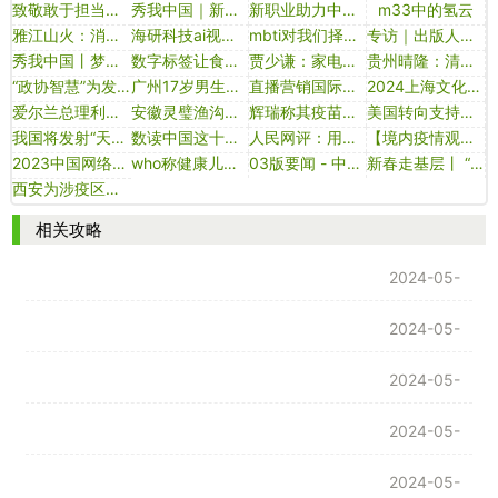
致敬敢于担当的平凡人
秀我中国｜新华社记者走进故宫博物院寻“龙”
新职业助力中国新经济业态焕发新活力
m33中的氢云
雅江山火：消防员讲述扑救难度
海研科技ai视觉检测全方案赋能厨电产品智造
mbti对我们择业有帮助吗？
专访｜出版人李昕：我的故事我的书
秀我中国丨梦回童年 逐梦“西游乐园”
数字标签让食品安全看得见
贾少谦：家电产业“一条龙”要加快汇聚青岛
贵州晴隆：清华大学经管学院800师生重走西南联大路致敬先辈
“政协智慧”为发展注入活力（协商之路·委员主体作用如何发挥⑤）
广州17岁男生在定点医院参加高考 特殊考场视频监考
直播营销国际标准出台，将带来哪些变化？
2024上海文化广场年度演出季发布，法国和德奥音乐剧归来
爱尔兰总理利奥·瓦拉德卡宣布辞去统一党党首职务
安徽灵璧渔沟中学一学生死亡案件
辉瑞称其疫苗可抵御新变种病毒 南非总统吁富国勿囤积疫苗丨大流行手记（1月28日）
美国转向支持豁免新冠疫苗专利保护 能否推动疫苗全球普及
我国将发射“天都一号”“天都二号”探月卫星
数读中国这十年丨中国饭碗牢牢端在自己手上
人民网评：用足用好每天“30分钟大课间”
【境内疫情观察】广东新增11例本土病例（5月31日）
2023中国网络媒体论坛走进紫金山实验室：巡天探海 彰显实力
who称健康儿童不需要加强针，英法或已达疫情高峰｜大流行手记（1月18日）
03版要闻 - 中法携手推动城市可持续发展
新春走基层丨 “西安年”爆火 体验“异地年味”成春节文旅新风潮
西安为涉疫区紧急就医者作出特别安排 孕妇流产事件责任人被处理
相关攻略
2024-05-
23
2024-05-
23
2024-05-
23
2024-05-
23
2024-05-