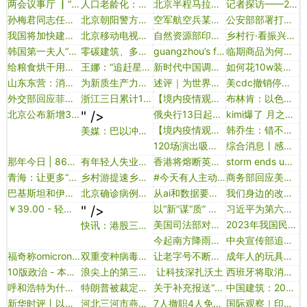
两会议事厅 ▏“尔滨”现象之后，东北如何“再出发”——代表委员谈新时代抓住新机遇，乘势而上推动东北全面振兴
人口老龄化：养老金融如何缓解“养老焦虑”？
北京半程马拉松将于4月14日开跑
记者探访——2023中国网络媒体论坛走进紫金山实验室
孙梅君同志任中共河南省委副书记
北京朝阳警方：已对“中植系”所属财富公司高管等主要涉案犯罪嫌疑人依法采取刑事强制措施
空军航空兵某旅着眼提升胜战技能组织空战对抗
公安部部署打击长江流域污染环境犯..
我国将加快建立常态化帮扶机制巩固拓展脱贫攻坚成果
北京移动电视打造冬奥特别宣传日
自然资源部印发通知 统筹规范耕地保护卫星遥感监测
乡村行·看振兴丨山东沂水：乡村振兴中的“精打细算”经
韩国第一夫人“消失”近4个月
零碳建筑、多能集成！海尔智慧楼宇awe展全...
guangzhou’s flower street bustle to ring in spring festival
临期商品为何会受欢迎
给粮食烘干用上“吹风机”
王娜：“追赶星光”37年，天山脚下打造观天“神器”
新时代中国调研行·黄河篇丨从“风沙地”到“赛江南”——山东聊城位山灌区走访见闻
如何花10w装出30w的效果
山东东营：消防救援支队指战员开展党史学习教育
为新质生产力发展营造良好创新氛围——广东构建全过程创新链打造未来产业
述评｜为世界繁荣发展注入“南方”力量
美cdc撤销停用强生疫苗建议 世卫强烈担忧印度疫情｜大流行手记（4月23日）
外交部回应菲律宾参议院通过所谓“海洋区域法案”
浙江三日累计19例阳性 上海新增1例密接确诊
【境内疫情观察】全国本土重症病例清零（9月6日）
布林肯：以色列行动将是“一个错误”
北京公布新增3例确诊病例行动轨迹
" />
俄央行13日起恢复外汇交易
kimi爆了 月之暗面“亮”了
【境内疫情观察】辽宁新增7例本土病例（11月18日）
韩乔生：错不是张琳芃一人
美媒：巴以冲突后美国“偷偷”批准百余项对以军售
120场演出吸引近5万观众，临港演艺中心一岁了
综合消息丨感受传统文化 传递美好祝福——海外多地欢庆元宵佳节
那年今日 | 86年前的今天，卢沟桥畔一声枪响
有年轻人失业后放弃社保，那之前缴的会归零吗？中断后再重新缴有何影响？
香港将熔断英国航班 君实生物回应美暂停双抗体疗法｜大流行手记（6月28日）
storm ends up dumping snow on us northeast
青海：让更多“绿电”供得上、用得好
乡村游提速乡村振兴
#今天有人主动投案吗
商务部回应美对本土芯片产业提供巨额补贴和税收优惠
巴基斯坦和伊朗商定两国大使本周内返岗
北京确诊病例处于感染早期 所收国际邮件标本阳性
从ai和数据要素角度聊聊“新质生产力”对企业数字化转型的影响
我们身边的改革事丨医药账单上的变化
￥39.00 - 轻松搞定word、excel、ppt
" />
以“新”谋“质” 沪市民企打造发展内生动力
习近平为第六批全国干部学习培训教材作序
美国司法部对苹果提起反垄断诉讼，会成功吗？如果成功苹果会被罚多少？
2023年我国民航实现全年空管安全零事故
快讯：港股三大指数低开低走 恒生科指跌超3%科网股、汽车股领跌大市
今起南方降雨范围有所收敛 华南地区气温冲高回落冷暖反差大
中央宣传部追授鲍卫忠同志“时代楷模”称号
福奇称omicron致病性早期信号积极 南非感染人数猛增｜大流行手记（ 12月6日）
双重变种病毒突现社区 港府紧急宣布37万外佣强制检测
让老字号不断焕发新生机（人民时评）
成年人的玩具有多奇怪？
10版政治 - 本版责编：苏显龙 赵晓曦 徐雷鹏
浪尖上的第三方核酸检测：时效紧、单价低，暴利时代已远去
让科技深扎沃土
西班牙将取消对中国等地旅行限制 美新增病例降至近一年来最低水平｜大流行手记（5月22日）
呼和浩特为什么发展不起来？
特朗普被裁定支付巨额名誉诽谤赔偿金和罚金
关于补充报送“第十八届人民企业社会责任奖”申报材料的公告
中国建筑：2021年实现营业总收入1.89万亿元 同比增长17.1%
新华时评丨以文明之光照耀人类社会现代化进程
河北三河市燕郊镇燃爆事故造成7人死亡27人受伤
7人撤职4人免职 广东问责20名疫情防控履职不力干部
国际观察｜印尼总统竞选冲刺 谁将成佐科接班人