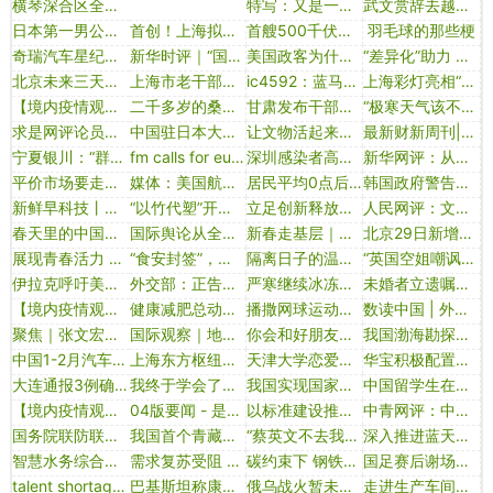
横琴深合区全力冲刺封关运行
特写：又是一年“春风”起
武文赏辞去越南国家主席职务
日本第一男公关晒与梅西合影
首创！上海拟为“人民建议”立法
首艘500千伏海底电缆运维船投用
羽毛球的那些梗
奇瑞汽车星纪元 es 将搭载，博世全球首个高阶智能驾驶项目成功量产
新华时评｜“国家安全”幌子下的“美式”保护主义
美国政客为什么“害怕”中国制造的起重机
“差异化”助力 仙游巧寻红木发展新春天
北京未来三天阳光照耀气温升 周末最高温可达5℃至8℃
上海市老干部工作会议召开
ic4592：蓝马头反射星云
上海彩灯亮相“2024台北灯节”
【境内疫情观察】全国新增79例本土病例（11月11日）
二千多岁的桑基鱼塘仍未老……
甘肃发布干部任前公示公告
“极寒天气该不该点外卖”真问题需要更多真关切
求是网评论员：加强中华民族共同体理论体系建设
中国驻日本大使馆举办春分茶会与多国人士共庆国际妇女节
让文物活起来，把文脉传下去
最新财新周刊|新冠病毒“变形记”
宁夏银川：“群众戏剧节”让群众成为文艺作品的主角
fm calls for europe, central asia to boost ties with china
深圳感染者高度同源 卫健委认为社区传播可能性不大
新华网评：从一杯“村咖”品出什么？
平价市场要走品质发展之路
媒体：美国航司的高管们因技术问题将与波音董事会会面
居民平均0点后入睡
韩国政府警告将从严处理集体辞职医生
新鲜早科技丨英伟达显卡价格在亚洲部分区域飙升；京东集团一线客服全员涨薪超30%；三星计划2025年开始量产2nm制程
“以竹代塑”开辟环保新赛道（人民时评）
立足创新释放动漫产业活力
人民网评：文化丰富中国年，精神涵养家国情
春天里的中国，繁花似锦
国际舆论从全国两会看“机遇中国”
新春走基层｜服务升温技术升级 最北省份畅通春运路
北京29日新增1例本地确诊病例 在大兴融汇社区
展现青春活力 收获成长友谊
“食安封签”，让点外卖更安心
隔离日子的温暖记忆【图片】
“英国空姐嘲讽亚裔”视频热传 涉事两名空姐已被英国航空解雇
伊拉克呼吁美国就结束国际联盟在伊存在恢复对话
外交部：正告菲律宾不要在台湾问题上玩火
严寒继续冰冻！0℃线将抵达华南北部 多地将刷新今冬以来新低
未婚者立遗嘱数显著增长，女性占近七成，为何未婚女性比男性更多立遗嘱？
【境内疫情观察】我国接种新冠疫苗达8046.3万剂次（3月24日）
健康减肥总动员｜聚焦中国肥胖大会沟通会暨中国肥胖联盟启动会
播撒网球运动的种子（体坛观澜）
数读中国 | 外贸开年“新新”向荣 中国“智造”扬帆远航
聚焦｜张文宏：从临床数据看新冠病毒变异走向
国际观察｜地缘政治风险上升加剧国际油价波动
你会和好朋友去谈恋爱吗
我国渤海勘探发现全球最大变质岩油田
中国1-2月汽车出口增30% - march 12, 2024
上海东方枢纽国际商务合作区具有三个核心功能
天津大学恋爱课上可以学到什么
华宝积极配置三个月持有期混合型基金中基金（fof）基金份额发售公告
大连通报3例确诊病例详情，在海产品企业外环境中检出新冠病毒
我终于学会了拒绝
我国实现国家卫生应急队伍对各省份全覆盖
中国留学生在新西兰频遭袭 警方:并非针对亚裔
【境内疫情观察】广东新增32例本土病例（3月1日）
04版要闻 - 是公交司机，也是义务“快递员”（点赞新时代）
以标准建设推动区块链产业发展
中青网评：中国正能量，从“一”到“亿”的力量凝聚
国务院联防联控机制：返乡防疫盲目加码就是“懒政”
我国首个青藏高原大气水热立体观测网络平台建成
“蔡英文不去我们去！”，国民党“立委”计划组团登太平岛
深入推进蓝天保卫战
智慧水务综合信息管理平台 智慧水务软件平...
需求复苏受阻 供应过剩持续 全球成品油市场难回暖
碳约束下 钢铁行业兼并重组将提速
国足赛后谢场大批球迷喊“丢人”
talent shortage hampering digital transformation moves of firms, say experts
巴基斯坦称康希诺疫苗单剂保护率74.8% 南非改变阿斯利康疫苗接种策略丨大流行手记（2月8日）
俄乌战火暂未影响非洲疫苗供应 瑞典解封后病例下降｜大流行手记（3月3日）
走进生产车间，看办公用椅的碳足迹（新时代画卷）