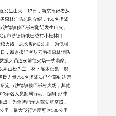
近发生山火。17日，新京报记者从
省森林消防总队介绍，450名指战
定市沙德镇俄巴绒村附近发生山火。
康定市沙德镇俄巴绒村小松林口，
断续火线，总长度约2公里，为低强
8日，新京报记者从云南省森林消防
，救援人员连夜前往火场一线勘察。
被以高山松为主，林下灌木密集、腐
增援力量750名指战员已全部到达康
入康定市沙德镇俄巴绒村火场，其他
00余名人员配属行动。编辑 彭冲
螺旋桨组成；为全智能无人驾驶航空器，
公里，最大飞行速度可达130公里