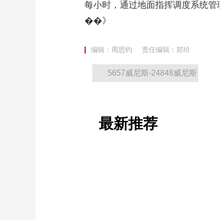
每小时，通过地面指挥调度系统管
��》
编辑：周思钧
责任编辑：郑玠
5657威尼斯-24848威尼斯
最新推荐