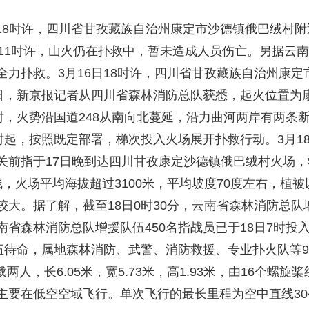
日18时许，四川省甘孜藏族自治州康定市沙德镇俄巴绒村附
11时许，山火仍在扑救中，暂未造成人员伤亡。另据云南
全力扑救。3月16日18时许，四川省甘孜藏族自治州康
7日，新京报记者从四川省森林消防总队获悉，起火位置为
时，火势沿国道248从南向北蔓延，沿力曲河两岸有两条
时起，按照既定部署，梯次投入火场展开扑救行动。3月1
关前指于17日晚到达四川甘孜康定沙德镇俄巴绒村火场
，火场平均海拔超过3100米，平均坡度70度左右，植
大。据了解，截至18日0时30分，云南省森林消防总队
省森林消防总队增援队伍450名指战员已于18日7时投
伍待命，属地森林消防、武警、消防救援、专业扑火队等9
搭载两人，长6.05米，宽5.73米，高1.93米，由16个
主要在低空空域飞行。单次飞行的最长里程为空中直线30