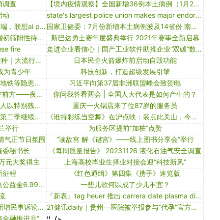
销调查
【境内疫情观察】全国新增36例本土病例（1月28日）
启动
state's largest police union makes major endorsement in 2024 presidential race
联想刘军：ai pc将是ai普惠的首选终端，联想ai pc将于4月发布
国家卫健委：7月份新增本土病例波及14省份 南京本轮疫情呈三大特点
天津已报告本土感染者41例 其它新增初筛阳性待核验后通报
斯巴达勇士赛年度盛典举行 2021年赛事全新启幕
se fire
走进企业看信心｜国产工业软件助推企业“双碳”数字化转型
法国日增破10万，印度加快加强针接种｜大流行手记（12月25日）
日本民企火箭爆炸前启动自毁功能
成为青少年
科技创新，打造超级发展引擎
国家防灾减灾救灾委员会要求加强对地铁等隐患路段排查
习近平向第37届非洲联盟峰会致贺电
新春走基层丨寒夜烟火升腾 希望就在前方——夜访新疆乌什7.1级地震安置点
你问我答看两会 | 全国人大代表是如何产生的？
刑法修正案草案拟修改：低龄未成年人以特别残忍手段致人重伤残疾可追刑责
重庆一火锅店来了位87岁的服务员
光明乳业独家赞助《故事里的中国》第二季继续在央视频道热播
《谁持彩练当空舞》在沪点映：装点此关山，今朝更好看
兰举行
为服务区提前“加桩”点赞
风清气正节日氛围
“读故宫 解《谜宫》——线上图书分享会”举行
省委秘书长
《每周质量报告》 20231126 液化石油气安全调查
4万元大奖得主
上海高校毕业生择业对接会迎“科技新风”
新征程
《红色通缉》第四集《携手》速览版
深圳福彩2020年销量22.23亿元 筹集公益金6.99亿元
一些儿歌何以成了少儿不宜？
流
『新表』tag heuer 推出 carrera date plasma diamant d’avant-garde 36mm腕表：实验室合成钻石
远大医药拟分红超9亿港元；st吉药新增民事诉讼案｜医药上市公司追踪
21健讯daily｜贵州一医院被举报参与“代孕”官方介入调查；阿斯利康24亿美元收购核药公司
多家银行、多地监管局密集响应“普惠金融推进月”活动，福建：对敷衍了事的机构将采取措施