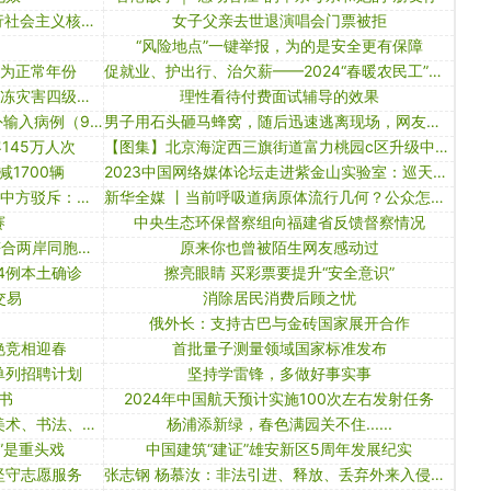
瞭望·治国理政纪事｜着力培育和践行社会主义核心价值观
女子父亲去世退演唱会门票被拒
“风险地点”一键举报，为的是安全更有保障
季为正常年份
促就业、护出行、治欠薪——2024“春暖农民工”行动启动
应急管理部针对湖南启动低温雨雪冰冻灾害四级应急响应
理性看待付费面试辅导的效果
【境内疫情观察】全国新增28例境外输入病例（9月2日）
男子用石头砸马蜂窝，随后迅速逃离现场，网友：面对急蜂吧
145万人次
【图集】北京海淀西三旗街道富力桃园c区升级中风险地区
1700辆
2023中国网络媒体论坛走进紫金山实验室：巡天探海 彰显实力
美媒炒作中国起重机“威胁美国安全” 中方驳斥：无稽之谈！
新华全媒 丨当前呼吸道病原体流行几何？公众怎么防？——国家卫健委回应关切
赛
中央生态环保督察组向福建省反馈督察情况
m503航线运行优化调整 国台办：符合两岸同胞共同利益
原来你也曾被陌生网友感动过
4例本土确诊
擦亮眼睛 买彩票要提升“安全意识”
交易
消除居民消费后顾之忧
俄外长：支持古巴与金砖国家展开合作
艳竞相迎春
首批量子测量领域国家标准发布
单列招聘计划
坚持学雷锋，多做好事实事
书
2024年中国航天预计实施100次左右发射任务
“嘱托中前行——内蒙古自治区优秀美术、书法、摄影、民间文艺作品展”开展
杨浦添新绿，春色满园关不住......
”是重头戏
中国建筑“建证”雄安新区5周年发展纪实
坚守志愿服务
张志钢 杨慕汝：非法引进、释放、丢弃外来入侵物种罪的理解与适用研究