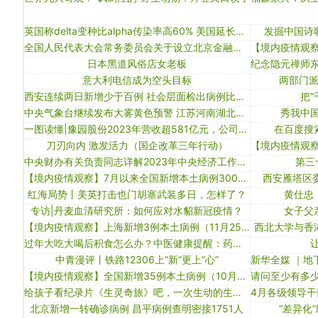
英国称delta变种比alpha传染率高60% 美国延长强生疫苗有效期｜大流行手记（6月12日）
发掘中国诗
全国人民代表大会常务委员会关于设立北京金融法院的决定
日本黑道风俗店女老板
意大利电信成为空头目标
两部门
西安连续两日新增少于百例 社会层面检出病例比例下降
把
中央气象台继续发布大雾黄色预警 江苏河南湖北局地有特强浓雾
秀我中国
一图读懂|豫园股份2023年营收超581亿元，公司各项主营业务稳步发展
在百度搜
刀刃向内 激发活力（国企改革三年行动）
中央财办有关负责同志详解2023年中央经济工作会议精神
第三
【境内疫情观察】7月以来全国新增本土病例3000例（11月10日）
西安雁塔区
红海局势丨美英打击也门胡塞武装多日，怎样了？
黄仕忠
专访|丹麦血清研究所：如何应对水貂新冠疫情？
女子父
【境内疫情观察】上海新增3例本土病例（11月25日）
西北大学与香
过年大吃大喝后积食怎么办？中医健康提醒：药膳保驾护航
中青漫评丨铁路12306上“新”更上“心”
【境内疫情观察】全国新增35例本土病例（10月24日）
给孩子看纪录片《生灵奇旅》吧，一次生动的生命教育课
北京新增一转确诊病例 昌平病例查明密接1751人
“差异化