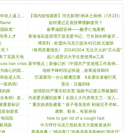
国台办：民进党当局正一步步把台湾年轻人逼上战场、充当炮灰
【境内疫情观察】河北新增1例本土病例（1月2日）
 flame
如何通过足底按摩缓解疲劳？
本国际奖”
春季滋阴安神——酸枣仁地黄粥
培养人才
青海省应急管理厅原党委书记、厅长韩向晖被开除党籍和公职
论
博雷利：欧盟向乌克兰提供45亿欧元援助
白宫？
《每周质量报告》 20240204 无法灭火的“灭火器”
生有了实践天地
超八成受访大学生曾使用ai工具
es iran crisis
新华视点｜新修订的《中国共产党巡视工作条例》亮点解读
中方呼吁国际社会坚定维护以联合国为核心的国际体系
地铁平峰时段运快递，效果值得期待
深入学习贯彻习近平总书记关于加强和改进人民政协工作的重要思想推动人民政协事业高质量发展
巴基斯坦一办公楼遭恐袭 8名袭击者被打死
一路风情》
英伦：汉服韵味
展的路
疫情防控严重失职失责 瑞丽书记龚云尊被撤职
就香港特别行政区制定《维护国家安全条例》发表谈话
代表委员履职故事丨全国人大代表熊文兰：深入基层听民声 当好群众“代言人”
发展重要标识
＂重庆姐弟坠楼案＂孩子母亲患癌 刚做完手术称＂痛惨了＂
评选双创新奖
康辉、靳东，有新身份
”有回应
how to get rid of a cough fast
新局面
中方呼吁乌克兰危机有关方面恢复谈判
见效
香港故事｜“感动香江”的单亲母亲和她的“朋友仔”