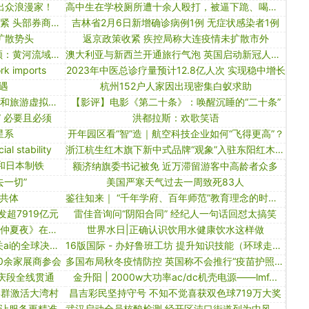
出众浪漫家！
高中生在学校厕所遭十余人殴打，被逼下跪、喝尿？家长：警方仅确定3名打人者且未执行处罚
非银金融行业点评：行业监管趋严趋紧 头部券商持续受益
吉林省2月6日新增确诊病例1例 无症状感染者1例
扩散势头
返京政策收紧 疾控局称大连疫情未扩散市外
新时代中国调研行·黄河篇丨山西和顺：黄河流域脱贫县里长出“小巨人”
澳大利亚与新西兰开通旅行气泡 英国启动新冠人体攻毒｜大流行手记（4月20日）
ork imports
2023年中医总诊疗量预计12.8亿人次 实现稳中增长
遇
杭州152户人家因出现密集白蚁求助
数字赋能文旅场景建设行动——文化和旅游虚拟现实应用推广交流活动举行
【影评】电影《第二十条》：唤醒沉睡的“二十条”
 必要且必须
洪都拉斯：欢歌笑语
星系
开年园区看“智”造｜航空科技企业如何“飞得更高”？
ial stability
浙江杭生红木旗下新中式品牌“观象”入驻东阳红木家具市场
k和日本制铁
额济纳旗委书记被免 近万滞留游客中高龄者众多
一切”
美国严寒天气过去一周致死83人
共体
鉴往知来｜ “千年学府、百年师范”教育理念的时代启示
超7919亿元
雷佳音询问“阴阳合同” 经纪人一句话回怼太搞笑
疫情后中英首部合拍电影《暴风雨与仲夏夜》在英杀青
世界水日|正确认识饮用水健康饮水这样做
“激烈”谈判3个月，联大通过首个有关ai的全球决议草案
16版国际 - 办好鲁班工坊 提升知识技能（环球走笔）
0余家展商参会
多国布局秋冬疫情防控 英国称不会推行“疫苗护照”｜大流行手记（9月12日）
重庆段全线贯通
金升阳 | 2000w大功率ac/dc机壳电源——lmf...
集群激活大湾村
昌吉彩民坚持守号 不知不觉喜获双色球719万大奖
”让服务更精准
武汉启动全员核酸检测 经开区沌口街道列为中风险区封闭