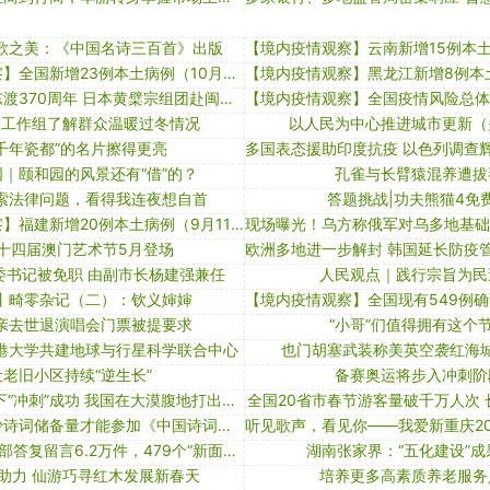
歌之美：《中国名诗三百首》出版
【境内疫情观察】全国新增23例本土病例（10月27日）
纪念隐元禅师东渡370周年 日本黄檗宗组团赴闽拜塔礼祖
派工作组了解群众温暖过冬情况
以人民为中心推进城市更新（
“千年瓷都”的名片擦得更亮
｜颐和园的风景还有“借”的？
孔雀与长臂猿混养遭拔
索法律问题，看得我连夜想自首
答题挑战|功夫熊猫4免
【境内疫情观察】福建新增20例本土病例（9月11日）
十四届澳门艺术节5月登场
委书记被免职 由副市长杨建强兼任
人民观点｜践行宗旨为民
丨畸零杂记（二）：钦义婶婶
亲去世退演唱会门票被提要求
“小哥”们值得拥有这个
港大学共建地球与行星科学联合中心
也门胡塞武装称美英空袭红海
让老旧小区持续“逆生长”
备赛奥运将步入冲刺阶
新华全媒 ｜地下“冲刺”成功 我国在大漠腹地打出首口万米深井
全国20省市春节游客量破千万人次
请问至少有多少诗词储备量才能参加《中国诗词大会》呢？
4月各级领导干部答复留言6.2万件，479个“新面孔”入驻
湖南张家界：“五化建设”成
”助力 仙游巧寻红木发展新春天
培养更多高素质养老服务