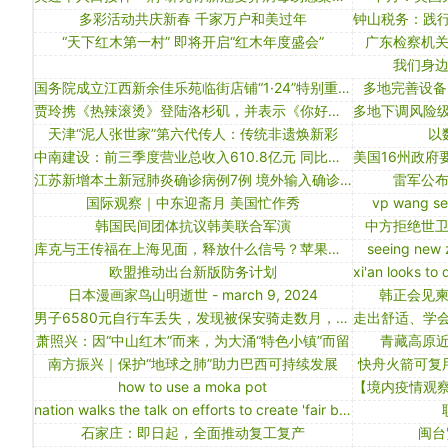
多彩活动共庆新春 千家万户和美过年
“天下红木第一村” 即将开启“红木年度盛会”
广东检察机
我们身
国务院成立江西新余佳乐苑临街店铺“1·24”特别重大火灾事故调查组
多地完善设备
贾玲携《热辣滚烫》登陆洛杉矶，并表示《你好，李焕英》英文改编剧本的第一版已经完成，对此你有哪些期待？
天津“泥人张世家”第六代传人：传统非遗焕新彩
以
中南建设：前三季度营业总收入610.8亿元 同比增长33.2%
江苏新增本土新冠肺炎确诊病例7例 境外输入确诊病例2例
雷军公
国际观察｜中东迎斋月 美国忙作秀
vp wang see
韩国民间团体抗议韩美联合军演
中方拒绝世
库克与王传福在上海见面，释放什么信号？苹果要和比亚迪合作造车吗？
seeing new 
欧盟推动出台新版防务计划
日本漫画家鸟山明逝世 - march 9, 2024
韩正会见
男子6580元自行车丢失，发现被保安骑走数月，物业：赔2000不道歉
萧照兴：因“中山红木”而来，为大涌“特色小镇”而留
青藏高原近
南方振兴｜保护“地球之肺”助力巴西可持续发展
快舟火箭可复
how to use a moka pot
nation walks the talk on efforts to create 'fair business environment'
石家庄：即日起，全面推动复工复产
闽台