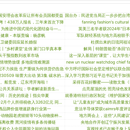
国安理会改革应让所有会员国都受益
开考！438万人报名，三年来首次下降
fanning fashion's cultural
两会现场速递｜为推进中国式现代化团结奋斗——全国政协十四届二次会议闭幕侧记
英美三名学者获2024年“日
版健康 - 本版责编：杨彦帆
军队财经系统与地方高校联手
卫健委回应延长婚假
杜撰出来的日琉同祖
兴丨“乡村课堂”走俏 家门口学真本事
解局 | 特朗普能否“杀回”
从干预指数到改革市场
这一深入基层的“课堂”，让大学
情增势放缓 多地疫情难溯源
new un nuclear watchdog chief fac
配不力挨批 生产重镇为何供货仍告急
《致富经》 20230509 味蕾大出动 第3集 碳水的快乐
融、船竞发，辽东湾开海啦！
采得百花好酿蜜——读散文集《
公共关系讲坛：学者解读新质生...
点亮屋顶的光 照亮绿色发
大同：历史的痕迹丨指尖华夏
财政部：今年1-2月个人所得税收入3262亿元 同比下降15.9%
让“儿童友好”成为城市高质量
酒品牌价值增速跻身行业第一
意法半导体荣获caimrs年度
【图集】智利一动物园老虎猩猩等10头动物接种新冠疫苗
地方两会上，这些“人民建议
隔离收费 黑河疫情有多条传播链
央地合作开创辽宁振兴发展
无权介入中菲两国之间的涉海问题
盲视技术已在猴子身上