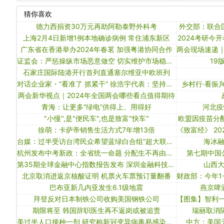
猜你喜欢
德力西捐资30万元再助阿勒泰野外科考
外交部：联合
上海2月4日新增1例本地确诊病例 常住浦东新区
2024考研今
广东省在香港举办2024年春茗 加强粤港协同合作
证监会：严惩操纵市场恶意做空 切实维护市场稳定运行
19
石家庄国际陆港开行首列直通塞尔维亚中欧班列
对话企业家・“看准了 抓紧干” 徐浩宇代表：坚持创新主导 赋能大健康产业高质量发展
乡村行·看振
两会新华视点｜2024年全国两会哪些看点值得期待
青海：让更多“绿电”供得上、用得好
河北疫
"小慢",是"便民车",也是致富"快车"
欧盟因疫苗分
徐萌：卡萨帝销售生活方式7年增13倍
台媒：过半受访台湾民众希望蓝绿白合组“超大联合政府”
海冰
杭州发布中考新政：全省统一命题 分配生不再由学校推荐
第七期中国
第35期全球金融中心指数报告发布 深圳金融科技排名全球第四
山西
北京取消进返京核酸证明 机票火车票预订量翻番
巴布亚新几内亚发生6.1级地震
燕京啤
拜登反对日本制铁公司收购美国钢铁公司
期限将至 韩国辞职医生再不返岗或被追责
瑞丽取消
美过半人口接种一剂 研究称新冠变异病毒易感染儿童｜大流行手记（5月25日）
中方：美国