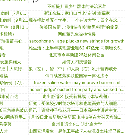
" />
不断提升青少年群体的法治素养
【境内疫情观察】云南新增15例本土病例（7月6日）
浙江余杭：家门口养老“定制”幸福家
【境内疫情观察】黑龙江新增8例本土病例（9月24日）
现在捐助着五个学生。一个在读大学，四个在念高中。念大学的那个，是凉山出来的，基础不好耽搁了，进大学比常人晚了两三年。大学是有助学贷款，但她情况特殊，能帮还是帮点。学习真就异常刻苦，还在积极参加志愿者活动。走出大山后，像从角落里攀出终于见了光的树一样，疯长。高中的，一个在青海，三个在云南。
【境内疫情观察】全国疫情风险总体可控（8月13日）
一位英国名厨，想扭转有关“暗黑料理”的偏见
多棱镜）
网红董先生被控性侵
多国表态援助印度抗疫 以色列调查辉瑞疫苗与心肌炎关联｜大流行手记（4月25日）
saxophone village plucks new strings for growth
毛
雅生活：上半年实现营业额62.47亿元 同期增长56.1%
费看
北京市今年新建26处休闲公园
现场曝光！乌方称俄军对乌多地基础设施实施大规模打击
如何关闭按键音
欧洲多地进一步解封 韩国延长防疫管控 | 大流行手记（5月21日）
狼（左）、鲸（中）和人类（右）乳汁营养成分的对比。哺乳动物会根据其后代繁殖的营养需求来生产乳汁。图中黄色部分代表脂肪，蓝色代表蛋白质，粉红色代表糖类，白色代表水分。
造福
俄白续签落实联盟国家一体化法令
【境内疫情观察】全国现有549例确诊病例（7月17日）
frozen saline water may improve barren soil
节日
'richest judge' ousted from party and sacked over graft allegations
城市荷台达
走出舒适区 接受新挑战（体坛观澜）
段
研究：受体较少时德尔塔毒株也能高效与人细胞结合
 长三角率先破亿
通讯丨遍撒种子待花开——日本高中生讲述中文的魅力
听见歌声，看见你——我爱新重庆2023网络歌手大赛启动
1月19日北京新增7例新冠 其中6例在大兴天宫院融汇社区
果显著
泉州非遗文化走进北京大学
人才
山西安泽发生一起施工事故 7人被混凝土掩埋已致3人遇难