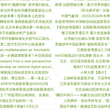
钟山税务：践行新时代“枫桥经验” 将矛盾纠纷化解在基层
关依法对李金柱涉嫌受贿案提起公诉
《民法典开讲》出版
边的改革事丨医药账单上的变化
中国气象局：2023/2024年冬
网络布局 保障新能源汽车充电无忧
多地下调风险级别 北京冬奥会测试赛一外籍运动员核酸阳性
数字化赋能乡村产业振兴
雅万高铁开通百天 累计发送旅客
美国16州政府要求拜登解除液化天然气出口新合同审批禁令
台湾旅行社难以为继 游览车再减
布第二批汽车交付中心候选城市
s multilateralism as 'inevitable'
王楚钦发博退出仁川
卫进一步溯源调查要求？外交部回应
zealand from a new perspective
北京、武汉现关联疫情 北京新增
xi'an looks to develop as national digital security powerhouse
俄央行13日起恢复外汇
柬埔寨国王西哈莫尼和太后莫尼列
小举大爱【图片】
走出舒适、学会克制、勇往直前……看一条走上“犬生巅峰”的搜救犬是怎样炼成的
上海鲜花港盛装开放，万花争
40年年均蒸散发量达9300亿吨
江苏省无锡市为退役大学生士兵
用技术试验箭垂直起降试验圆满成功
北京金融法院发布白皮
【境内疫情观察】广州荔湾区白鹤洞街、东漖街执行封闭管理（6月3日）
职场社交不如轻松一点
人民网评：优化学科专业，“新
贸易额累计突破1.5万亿元
退役不褪色！杨浦这支队伍始终