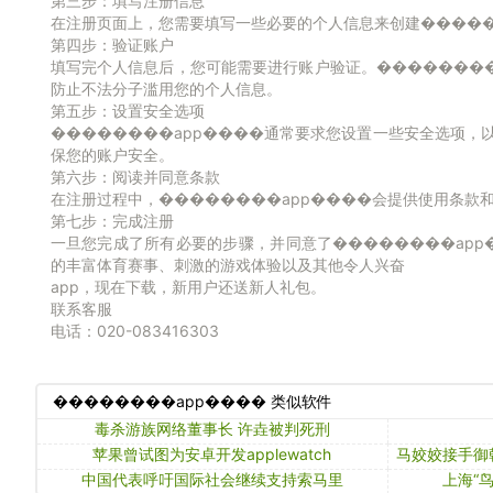
第三步：填写注册信息
在注册页面上，您需要填写一些必要的个人信息来创建�����
第四步：验证账户
填写完个人信息后，您可能需要进行账户验证。�������
防止不法分子滥用您的个人信息。
第五步：设置安全选项
��������app����通常要求您设置一些安全选项
保您的账户安全。
第六步：阅读并同意条款
在注册过程中，��������app����会提供使用条款
第七步：完成注册
一旦您完成了所有必要的步骤，并同意了��������app
的丰富体育赛事、刺激的游戏体验以及其他令人兴奋
app，现在下载，新用户还送新人礼包。
联系客服
电话：020-083416303
��������app���� 类似软件
毒杀游族网络董事长 许垚被判死刑
苹果曾试图为安卓开发applewatch
马姣姣接手御
中国代表呼吁国际社会继续支持索马里
上海“