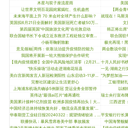
木星与双子座流星雨
美
让世界文明百花园姹紫嫣红、生机盎然
【两会青
未来海平面上升 70 米会对全球产生什么影响？
英国拟6月21日全面解封 美国新冠死亡者破50万人｜大流行手记（2月23日）
文
第四届英国“中国旅游文化周”在伦敦启动
韩正将出席
联合国秘书长下令成立近东救济工程处独立审查小组
联合国驻
小杨哥鞠躬致歉
极光再现！
意见领袖|周伟：依靠法治提升疫情防控能力
两会数说中国｜
我国将开展新一轮大熊猫保护合作研究
实现
【境内疫情观察】全国中高风险地区清零（2月21日）
“快乐操场”活动走进湖南花垣县
美白宫新闻发言人新冠检测阳性 山东启动3-11岁接种丨大流行手记（10月31日）
完整社区建设让生活更舒心
工银理财
上海浦东机场共确诊5例新冠 货运业务全部暂停
以精
英伟达“最强ai芯片”难再通吃
美国累计接种1亿剂疫苗 欧洲多国疫情再抬头丨大流行手记（3月13日）
江西进贤：
中国经济总体持续恢复向好，物流业高质量发展“蒸蒸日上”
华泰期货工业硅日报20240322：观望情绪较浓，工业硅期货小幅震荡
联播快讯：暴风雪席卷美中部 事故频发
中国海警舰艇
安徽2天新增4例本土确诊 国家卫健委派专家组赴安徽