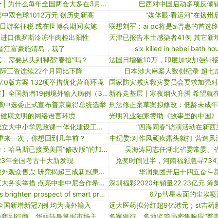
你问我答看两会 | 为什么每年全国两会大多在3月份开？
巴西对中国启动多项反倾
中双色球1012万元 创历史新高
“媒体眼·看运河”在扬州
日游客征税 或在世博会期间实施
批进口俄罗斯冷冻牛肉检出阳性
晋江富豪施清岛，栽了
six killed in hebei bath hou
，需要从头到脚都“春捂”吗？
际工资连续22个月同比下降
日本涉大麻案人数创纪录 超七
.0版方案 132项举措优化营商环境
【境内疫情观察】全国新增19例境外输入病例（3月7日）
俄中选委正式宣布普京赢得总统选举
设健康文明的网络语言环境
内蒙古扎兰屯成立大中小学思政课一体化建设工作坊
“四海同春”访演活动在新西
重来一次，你想回到几年前？
中纪委:对作风顽疾露头就打 营造
阿拉比亚电视台：哈马斯已接受美国“修改版”的加沙地带停火协议
吴海涛同志任湖北省委常委、
023年全国考古十大新发现
兑奖时间过半，河南福彩急寻73
北京冬奥不向境外观众售票 研究揭超三成新冠患者现长期症状｜大流行手记（9月29日）
华润集团开启十四五奋斗
金砖峰会中方三大务实举措 点亮中非中尼合作希望之光
sharper images brighten prospect of smart projectors
67p彗星表面的尘埃喷
日全国新增新冠7例 均为境外输入
福森家具：从坐商到行商，华丽转身掌握市场主动权