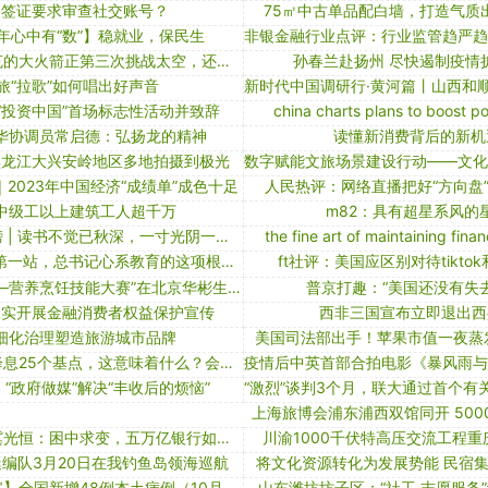
国签证要求审查社交账号？
75㎡中古单品配白墙，打造气质
年心中有“数”】稳就业，保民生
就现在！马斯克的大火箭正第三次挑战太空，还没炸~~
孙春兰赴扬州 尽快遏制疫情
旅“拉歌”如何唱出好声音
“投资中国”首场标志性活动并致辞
china charts plans to boost p
华协调员常启德：弘扬龙的精神
读懂新消费背后的新机
黑龙江大兴安岭地区多地拍摄到极光
2023年中国经济“成绩单”成色十足
人民热评：网络直播把好“方向盘”
中级工以上建筑工人超千万
m82：具有超星系风的
十月人民好书榜 | 读书不觉已秋深，一寸光阴一寸金
the fine art of maintaining financ
一见·湖南之行第一站，总书记心系教育的这项根本任务
ft社评：美国应区别对待tikto
“为梦想加油——营养烹饪技能大赛”在北京华彬生态园落幕
普京打趣：“美国还没有失去
扎实开展金融消费者权益保护宣传
西非三国宣布立即退出西
细化治理塑造旅游城市品牌
美国司法部出手！苹果市值一夜蒸发
瑞士央行宣布降息25个基点，这意味着什么？会带来哪些连锁反应？
“政府做媒”解决“丰收后的烦恼”
上海旅博会浦东浦西双馆同开 500
平安银行行长冀光恒：困中求变，五万亿银行如何度过转型阵痛期
川渝1000千伏特高压交流工程
编队3月20日在我钓鱼岛领海巡航
将文化资源转化为发展势能 民宿
【境内疫情观察】全国新增48例本土病例（10月28日）
山东潍坊坊子区：“社工 志愿服务