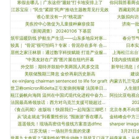
寒假去哪儿｜广东这些“遛娃”打卡地安排上了
江苏宝应：“民生”紧跟“民声”推动主题教育见行见效
西藏彩民喜
谁心里没有一片“桃花源”
大阪拟向访
美疾控中心敦促为儿童接种麻疹疫苗
济南一
《新闻调查》 20240106 下基层
筑牢温暖防线 护航生产生活——山东多地应对寒潮天气扫描
春分节气
较真｜ “骨泥”很可怕吗？专家：骨泥存在多年 合规就能吃
日本实
居然之家汪林朋：通过数字科技赋能 打造产业服务平台
上海松江出台7
“中美友好在广西”图片展在纽约开幕
外交部：期待并鼓励中美两国人民多交流
新华社消息｜
美联储预期三降息 金价再刷历史新高
建
ex-xinjiang chairman sentenced to life for graft
世卫称omicron和delta正引发病例海啸 法国单日病例超20万｜大流行手记（12月29日）
人生能
瓯江扬帆向海阔 温州在中国式现代化进程中奋力续写创新史
法国最高将领放话：西方对乌克兰支援可能超过武器供应
2
《食点药闻》改版啦！快跟我们一起闯荡江湖吧！
从“说走就走”到看重性价比 “囤旅游”香在哪儿
遥遥领先！现场高密信号接线方案首选dfmc
江苏无锡：一场别开生面的党课
3月21
世界九大奇观？“讽刺性的”野生动物？拜登又口误了