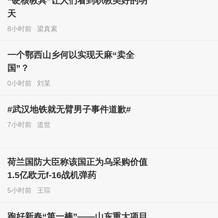
“硬核教具”让人们看到职教美好的明
天
8小时前
梁真素
一个鄂西山乡何以实现天麻“卖全
国”？
0小时前
刘某
#武汉地铁就无臂男子事件道歉#
7小时前
道世
荷兰国防大臣称该国正为乌采购价值
1.5亿欧元f-16战机弹药
5小时前
王琮
跑好新春“第一棒”——山东重大项目