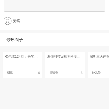
游客
最热圈子
双色球124期：头奖特别奖1注2000万 奖池9.16亿
海研科技ai视觉检测全方案赋能厨电产品智造
胡侃
留晚香
孙元晏
0
6