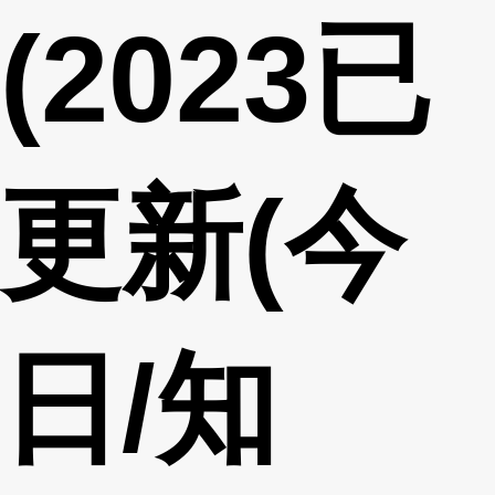
(2023已
更新(今
日/知