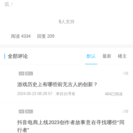
载！
5
人支持
阅读 4334
回复 209
全部评论
默认
最新
楼主
1楼
lv6
路人
游戏历史上有哪些前无古人的创新？
2024-05-23 08:28:57 来自台湾省
484已阅读
2楼
lv0
路人
抖音电商上线2023创作者故事意在寻找哪些“同
行者”