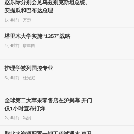
赵乐际分别会见乌兹别克斯坦总统、
安提瓜和巴布达总理
1小时前
万楚
塔里木大学实施“1357”战略
4小时前
廖匡图
护理学被列国控专业
5小时前
杜光庭
全球第二大苹果零售店在沪揭幕 开门
仅1小时宣布打烊
2小时前
冯涓