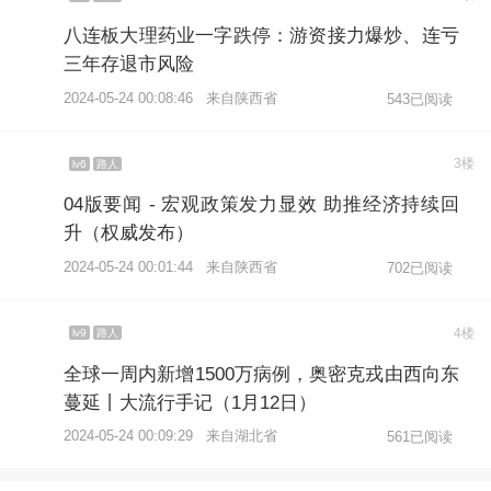
八连板大理药业一字跌停：游资接力爆炒、连亏
三年存退市风险
2024-05-24 00:08:46 来自陕西省
543已阅读
3楼
lv6
路人
04版要闻 - 宏观政策发力显效 助推经济持续回
升（权威发布）
2024-05-24 00:01:44 来自陕西省
702已阅读
4楼
lv9
路人
全球一周内新增1500万病例，奥密克戎由西向东
蔓延丨大流行手记（1月12日）
2024-05-24 00:09:29 来自湖北省
561已阅读