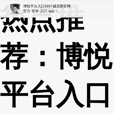
热点推
博悦平台入口5657威尼斯官网
博悦平台入口5657威
官方·登录·入口·app！
ios/安卓/手机版！
荐：博悦
平台入口