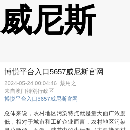
威尼斯
博悦平台入口5657威尼斯官网
2024-05-24 00:04:46
蔡用之
来自澳门特别行政区
博悦平台入口5657威尼斯官网
总体来说，农村地区污染特点就是量大面广浓度
低，相对于城市和工矿企业而言，农村地区污染