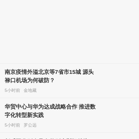
南京疫情外溢北京等7省市15城 源头
禄口机场为何破防？
5小时前
金地藏
华贸中心与华为达成战略合作 推进数
字化转型新实践
5小时前
罗公远