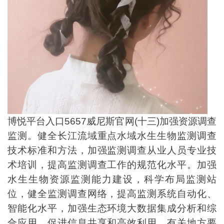
博悦平台入口5657威尼斯官网(十三)加强资源调查
监测。健全长江流域重点水域水生生物监测调查
技术标准和方法，加强监测调查从业人员专业技
术培训，提高监测调查工作的规范化水平。加强
水生生物资源监测能力建设，科学布局监测站
位，健全监测调查网络，提高监测系统自动化、
智能化水平，加强生态环境大数据集成分析和综
合应用，促进信息共享和高效利用。有关地方要