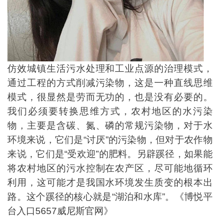
仿效城镇生活污水处理和工业点源的治理模式，
通过工程的方式削减污染物，这是一种直线思维
模式，很显然是劳而无功的，也是没有必要的。
我们必须要转换思维方式，农村地区的水污染
物，主要是含碳、氮、磷的常规污染物，对于水
环境来说，它们是“讨厌”的污染物，但对于农作物
来说，它们是“受欢迎”的肥料。另辟蹊径，如果能
将农村地区的污水控制在农产区，尽可能地循环
利用，这可能才是我国水环境发生质变的根本出
路。这个蹊径的核心就是“湖泊和水库”。《博悦平
台入口5657威尼斯官网》