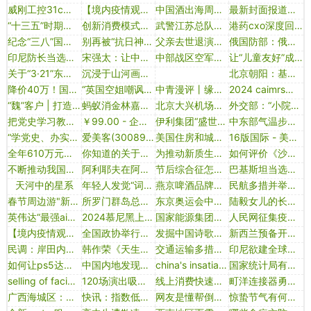
威刚工控31c系列ssd斩获“数字化创新奖”，...
【境内疫情观察】全国15省新增102例本土病例（3月4日）
中国酒出海周报丨白酒和葡萄酒借旅游出海；海关助力青啤龙年限定款登陆多国；欧盟修订酒饮添加剂规定
最新封面报道｜奥密克戎遭遇战
“十三五”时期中国海油油气勘探开发多项技术实现新突破
创新消费模式是释放消费潜能有力之举
武警江苏总队无锡支队帮助官兵解难纾困
港药cxo深度回调，药明生物跌超6%，刷新6年新低!费率最低恒生生物科技etf(513280)跌超3%连续15日吸金
纪念“三八”国际妇女节暨表彰大会在京举行
别再被“抗日神剧”欺骗！一日本摄影师，拍下真正的“鬼子进村”照片
父亲去世退演唱会门票被提要求
俄国防部：俄防空系统在别尔哥罗德州上空击落8枚“吸血鬼”火箭弹
印尼防长当选总统 - march 21, 2024
宋强太：让中国铁路故事传播得更生动、更久远
中部战区空军地导某师：暗夜出击 高效协同
让“儿童友好”成为城市高质量发展重要标识
关于“3·21”东航mu5735航空器飞行事故调查进展情况的通报
沉浸于山河画卷，九神鹿绘本馆十周年原画特展举办
北京朝阳：基层民警守护一方平安
降价40万！国产“空中的士”价格被直播间打下来了：标价199万
“英国空姐嘲讽亚裔”视频热传，涉事两名空姐已被英国航空解雇
中青漫评丨缘聚“美丽云岭天路”，“心”向美好未来
2024 caimrs丨潘英章讲稿摘要：六边形突围...
“魏”客户 | 打造切割“神器”，“勾勒”...
蚂蚁消金林嘉南：目前的风险水平在行业内部属于比较低的水位
北京大兴机场临空区：打造首都“新国门”
外交部：“小院高墙”挡不住中国创新发展步伐
把党史学习教育融入高校思政课教学
￥99.00 - 企业管理心理学
伊利集团“盛世初心 朝气向前”活动在沪启动
中东部气温步入升温通道 南方降雨减少东北等地降雪增多
“学党史、办实事”④各地各部门用心用情走好“网上群众路线”
爱美客(300896)：业绩维持高增 濡白系列持续放量
美国住房和城市发展部长福吉宣布辞职
16版国际 - 美国电信诈骗案件增多
全年610万元公益金，“福彩暖万家”暖进老人心
你知道的关于近视的那些知识，可能全错了！！！
为推动新质生产力加快发展贡献新时代高等教育力量
如何评价《沙丘 2》导演维伦纽瓦与陈思诚「造最真实的梦」主题对谈？
不断推动我国种业高质量发展——从2024中国种子大会看种业振兴新动向
阿利耶夫在阿塞拜疆总统选举中大幅领先
节后综合征怎么破？专家支招
巴基斯坦当选总统扎尔达里宣誓就职
天河中的星系
年轻人发觉“词穷”是规避网络“驯化”第一步
燕京啤酒品牌价值增速跻身行业第一
民航多措并举应对海南春运返程高峰
春节周边游"新玩法"花样多 个性出行体验受关注
所罗门群岛总理高度评价所中关系
东京奥运会中国代表团领奖服“冠军龙服”亮相
陆毅女儿的长腿太惊人，在上百人中一眼就能认出来
英伟达“最强ai芯片”难再通吃
2024慕尼黑上海光博会邀请
国家能源集团召开2021年工作会 开启“十四五”高质量发展新征程
人民网征集疫情防控建议 两周汇集近万条群众关切
【境内疫情观察】云南新增2例本土病例（4月11日）
全国政协举行仪式纪念孙中山诞辰153周年
发掘中国诗歌之美：《中国名诗三百首》出版
新西兰预备开放边境 美cdc建议孕妇接种疫苗丨大流行手记（8月11日）
民调：岸田内阁支持率连续4个月处于“危险水域”
韩作荣《天生我才一一李白传》新书发布会在京举行
交通运输多措并举护航春运
印尼欲建全球疫苗制造中心 法国3000卫生人员未打疫苗遭停职｜大流行手记（9月16日）
如何让ps5达到120fps帧率
中国内地发现首例英国变异病毒感染者 中疾控提示防疫新风险
china's insatiable appetite for an autumn delicacy
国家统计局有关负责人就统计造假写入《中国共产党纪律处分条例》答记者问
selling of facial recognition data must be made a no-no
120场演出吸引近5万观众，临港演艺中心一岁了
线上消费快速增长 消费者呼唤更多“避坑”指南
町洋连接器勇闯电源设备四大难关
广西海城区：全面推进乡村振兴 勾勒和美兴旺乡村图景
快讯：指数低开低走创指盘中跌1% 铜连接概念逆势走强
网友是懂帮倒忙的
惊蛰节气有何特点？