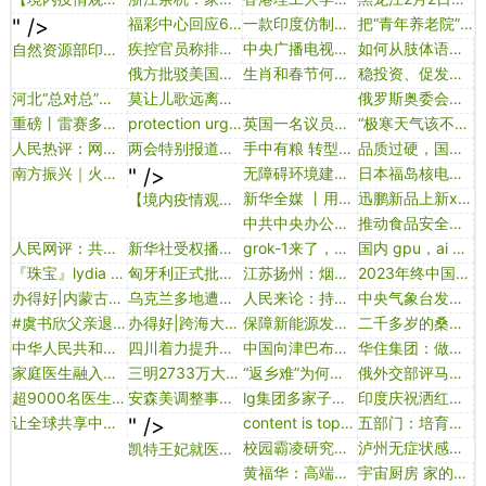
" />
福彩中心回应6.8亿大奖: 已领完奖
一款印度仿制药疑遭保健品山寨：一个未获批进口，一个涉嫌虚假宣传
把“青年养老院”办成“加油站”
疾控官员称排除南宁籍怀疑对象 广州继续寻找零号病人
中央广播电视总台首届24848威尼斯的版权生态合作大会在上海举行
如何从肢体语言解读一个男人是否偷偷爱着你
自然资源部印发通知 统筹规范耕地保护卫星遥感监测
俄方批驳美国有关俄制定太空核武器计划的炒作
生肖和春节何以风靡全球
稳投资、促发展、强信心 重大工程建设扎实推进
河北“总对总”多元解纷“朋友圈”不断扩大
莫让儿歌远离童真
俄罗斯奥委会主席：国际奥委会公开站在政治冲突一方
重磅丨雷赛多款年度新品即将亮相慕尼黑上海...
protection urged for ebola workers in dr congo
英国一名议员遇刺身亡 警方说是“恐怖事件”
“极寒天气该不该点外卖”真问题需要更多真关切
人民热评：网络直播把好“方向盘” 必要且必须
两会特别报道丨筑牢强国建设、民族复兴的制度根基——坚持和完善人民代表大会制度述评
手中有粮 转型不慌 奥迪电动化转型不做“无本之木”
品质过硬，国货“常青”
南方振兴｜火山脚下的“瑰丽夏天”——咖啡经济折射巴拿马农业精品化之路
" />
无障碍环境建设以便利为先
日本福岛核电站又出事 一工人遭放射性物质污染
新华全媒 丨用心、用情、用力——各地推动开展根治欠薪冬季专项行动观察
迅鹏新品上新xp8000系列隔离器、温度变送器
【境内疫情观察】全国新增322例本土无症状感染者（3月8日）
中共中央办公厅 国务院办公厅关于加强生态环境分区管控的意见
推动食品安全高水平治理
人民网评：共促权益保护激发消费活力
新华社受权播发《最高人民法院工作报告》《最高人民检察院工作报告》
grok-1来了，马斯克怎么老揪着openai不放
国内 gpu，ai 卡供应商 (摩尔线程，寒武纪，huawei) 有追赶英伟达的可能吗？
『珠宝』lydia courteille 推出 shamanic dreams 高级珠宝系列：萨满神秘主义
匈牙利正式批准瑞典加入北约
江苏扬州：烟雨瘦西湖
2023年终中国科技盘点之能源科技篇：能源绿色转型 澎湃发展动能
办得好|内蒙古网友反映校门口信号灯频发故障 官方：全旗检修
乌克兰多地遭空袭5人死亡多人受伤
人民来论：持续推进体教融合工作
中央气象台发布大雾红色预警 冀鲁苏皖局地有特强浓雾
#虞书欣父亲退出被强执公司#
办得好|跨海大桥“行路贵” 福建省降费55%解民忧
保障新能源发电送得出用得好（人民时评）
二千多岁的桑基鱼塘仍未老……
中华人民共和国消费者权益保护法实施条例
四川着力提升竹产业品牌——谱写“以竹代塑”兴业富民新篇章
中国向津巴布韦移交毒品调查实验室设备
华住集团：做好春运住宿服务 为滞留客人纾困解难
家庭医生融入网格，及时发现群众需求
三明2733万大奖得主平静领奖：人生无常，平安就好
“返乡难”为何频现
俄外交部评马克龙言论：俄方不建议任何人测试其是否准备作出强硬回应
超9000名医生集体辞职 韩国医疗系统危机升至最高级
安森美调整事业部结构以扩大产品组合并加速...
lg集团多家子公司向中国提供救援物资
印度庆祝洒红节 - march 21, 2024
让全球共享中国优质教育资源
" />
content is top criteria for internet users in nation, says report
五部门：培育一批专利产业化样板企业
校园霸凌研究者：接触三所乡镇学校“施暴的坏孩子”后，我发现了他们为何霸凌
泸州无症状感染者检出delta变异株阳性 与南京机场疫情同源
凯特王妃就医记录“被窃未遂” 英国医院第一时间上报王室
黄福华：高端优质是仙游红木家具产业的发展方向
宇宙厨房 家的味道 美满生活 天地同频