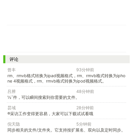
评论
曾丰
93分钟前
rm、rmvb格式转换为ipad视频格式，rm、rmvb格式转换为ipho
ne 4视频格式，rm、rmvb格式转换为ipod视频格式。
吕辨
48分钟前
½¯件，可以瞬间搜索到你需要的文件。
昙域
28分钟前
®采访工作变得更容易，大家可以下载试试看哦
倪天隐
5分钟前
同步相关的文件/文件夹。它支持按扩展名、双向以及定时同步。