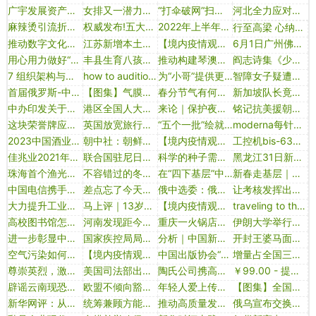
广宇发展资产置换方案获股东大会通过
女排又一潜力新星状态全红有机会回国家队，或成李盈莹一生之敌
“打伞破网”扫黑除恶强力推进；雷霆出击 铲除山西闻喜“盗墓黑帮”
河北全力应对冰雪天气
麻辣烫引流折射城市发展密码（经济时评）
权威发布!五大高发电信网络诈骗案件类型
2022年上半年5387家各地各级党政机关和相关机构入驻“领导留言板”
行至高梁 心纳平川
推动数字文化建设展现新气象新作为
江苏新增本土确诊61例 其中扬州58例
【境内疫情观察】广州市5区11个区域解除封闭封控管理措施（6月14日）
6月1日广州佛山新增10例确诊 广州市两地区升级高风险
用心用力做好“数字帮扶”
丰县生育八孩女子事件
推动构建琴澳一体化的关键一步——横琴封关运行半月观察
阎志诗集《少年辞》日译本出版
7 组织架构与指挥系统至关重要
how to audition for tv shows
为“小哥”提供更多“权益 ”服务需多方合力
智障女子疑遭强奸产子 警方介入
首届俄罗斯-中国互利合作“萌芽”论坛挖掘双边合作潜力
【图集】气膜实验室在天津滨海新区投入使用
春分节气有何特点？
新加坡队长竟是房产中介
中办印发关于做好国家勋章和国家荣誉称号提名评选工作的通知
港区全国人大代表梁美芬：发展校友经济 共建美好香港
来论｜保护夜空不受光污染影响
铭记抗美援朝战争伟大胜利 依靠顽强斗争打开事业发展新天地
这块荣誉牌应该挂在哪儿
英国放宽旅行限制 拟允许欧美完全接种者免隔离入境
“五个一批”绘就乡村振兴新图景——深圳对口帮扶协作汕头见闻
moderna每针7美元向非洲供疫苗 荷兰感染激增或部分封锁｜大流行手记（11月11日）
2023中国酒业全数据出炉：白酒产量629万千升，销售收入7563 亿元，增长9.7%，利润2328亿，增长7.5%
朝中社：朝鲜首次试射新型战略巡航导弹
【境内疫情观察】云南新增2例本土病例（11月24日）
工控机bis-6360ft-a10：兼顾性能与功耗，提...
佳兆业2021年中期业绩：营业收入300.7亿元 同比增长34.8%
联合国驻尼日利亚官员说该国约200人被绑架
科学的种子需更多会做酷炫实验的老师来播撒
黑龙江31日新增22例确诊病例 新增9例无症状感染者
珠海首个渔光互补光伏电站并网发电
不容错过的冬季景色！吉林雾凇美如画
在“四下基层”中贯彻好党的群众路线
新春走基层｜服务升温技术升级 最北省份畅通春运路
中国电信携手三峡集团共推国家新基建
差点忘了今天是321日
俄中选委：俄总统选举投票系统遭遇大量网络攻击
让考核发挥出应有效力
大力提升工业遗产保护利用水平
马上评｜13岁男孩性侵女童：送入专门学校之后怎么办？
【境内疫情观察】全国新增26例境外输入病例（10月4日）
traveling to the ends of the earth threat to continent of extremes
高校图书馆怎样提升吸引力
河南发现距今约5800年“瓦形器”
重庆一火锅店来了位87岁的服务员
伊朗大学举行中国文化体验活动
进一步彰显中医药独特优势（无影灯）
国家疾控局局长王贺胜到南京
分析｜中国新冠疫苗接种如何冲刺？
开封王婆马面裙变装
空气污染如何伤及人类皮肤？
【境内疫情观察】内蒙古新增65例本土病例（2月19日）
中国出版协会“一带一路”出版工作委员会成立大会召开
增量占全国三成多，让“中国碗”装更多“新疆粮”——解码新疆粮食增产量何以在全国“力拔头筹”
尊崇英烈，激发奋进力量
美国司法部出手！苹果市值一夜蒸发超7919亿元
陶氏公司携高性能有机硅5657威尼斯的解决方案亮相2024慕...
￥99.00 - 提升格局、智慧的60本豆瓣高分书-第二季
辟谣云南现恐怖分子
欧盟不倾向豁免新冠疫苗专利保护 喊话美国放开原料出口限制
年轻人爱上传统文化，一场美好的双向奔赴
【图集】全国多地启动3至11岁人群新冠疫苗接种
新华网评：从一杯“村咖”品出什么？
统筹兼顾方能行稳致远
推动高质量发展·权威发布丨北京：立足首都城市战略定位 奋力推动新时代发展
俄乌宣布交换一批被俘人员