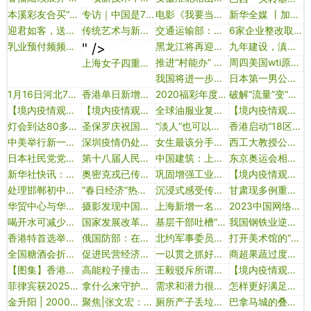
本溪彩友合买“快乐8” 喜中奖金36万余元
专访｜中国是77国集团参与国际事务的关键伙伴——访南非外长潘多尔
电影《我要当老师》首映式在中国人民大学举行
新华全媒 丨加强儿童专科 改善医疗服务——2024年医疗和妇幼健康这样发力
迎君如客，送君如梦
传统艺术与新媒体双向赋能
交通运输部：我国自动化集装箱码头数量位居世界首位
6家企业整改取得显著成效 智能电视开机广告能关了
乳业预付频频受挫
" />
黑龙江将再迎雨雪 局地有特大暴雪
九年建设，滇藏铁路丽香段开通在即——香格里拉要通火车了
推进“村能办” 群众少麻烦
周四美国wti原油收跌0.2% 美国汽油需求疲软令油价承压
上海女子四重奏送上动人琴音，“全城交响”活动拉开序幕
我国将进一步提升灾害性天气监测预警
日本第一男公关晒与梅西合影
1月16日河北72例病例详情：最小3个月 轨迹涉广西河南等地
香港单日新增病例创纪录 多区污水样本检测呈阳性
2020福彩年度“关键词”
破解“流量”变“留量”的文旅密码
【境内疫情观察】全国新增10例境外输入病例（4月14日）
【境内疫情观察】全国新增61例本土病例（8月2日）
全球油服业复苏面临多重挑战
【境内疫情观察】中国已累计接种疫苗5200多万剂次（3月3日）
灯会到达80多个国家和地区、占据海外92%灯展市场 自贡彩灯闪耀五湖四海
圣保罗庆祝国际妇女节 - march 10, 2024
“淡人”也可以充满生命力
香港启动“18区日夜都缤纷”活动
中美举行新一轮外交政策磋商
深圳疫情仍处于不稳定期 华强北电子市场临时休市
女生最该分手的瞬间top1
西工大教授公开名下研究生去向：消灭信息差应建立“导师点评”制度 | 快评
日本社民党党首参观中国人民抗日战争纪念馆
第十八届人民企业社会责任奖绿色发展奖获奖名单
中国建筑：上半年营收同比增长28.6%
东京奥运会相关确诊已达58例 拟播放往届观众欢呼录音为选手鼓劲
新华社快讯：俄罗斯官员确认，在别尔哥罗德州坠毁的军用运输机上人员已全部遇难
奥密克戎已传至十余国 潜在传播力明显增强
巩固增强工业经济回升向好态势——工业和信息化部有关负责人谈落实中央经济工作会议精神
【境内疫情观察】北京市丰台区开展全员核酸检测（1月23日）
处理邯郸初中生遇害案，应考虑惩罚效用丨法眼
“春日经济”热力十足
沉浸式感受传统文化之“热”
甘肃现多例重症 内蒙古策克口岸关联多名病例疑似感染源头
华贸中心与华为达成战略合作 推进数字化转型新实践
摄影发现中国，镜头聚焦溧阳 溧阳生态全国摄影大展开幕
上海新增一名本土新冠感染者 张文宏称突破感染仍占少数
2023中国网络媒体论坛走进南京仙林街道：一个笔记本的自白
喝开水可减少微塑料摄入
国家发展改革委：推动出台实施超长期特别国债配套政策措施
基层干部吐槽“荒唐事”，莫让形式主义“折腾了干部，又折腾群众”
我国钢铁业逆势增长 2021年仍值得期待
香港特首选举押后至5月8日举行 内地援港持续推进专注抗疫
俄国防部：在乌军事生物研究项目涉美情报机构和药企
北约军事委员会主席：正在尽一切努力让乌克兰入约
打开美术馆的“市民视角”
全国糖酒会折射消费新趋势 食品企业巧做...
促进民营经济做大做优做强
一以贯之抓好党中央推动中部地区崛起一系列政策举措的贯彻落实
商超果蔬过度包装也该瘦身
【图集】香港新增新冠确诊病例4285例 再达单日新高
高能粒子撞击地球
王毅驳斥所谓中国在南海咄咄逼人谬论
【境内疫情观察】黑龙江现有本土病例及无症状感染者清零（2月28日）
菲律宾获2025年男排世锦赛举办权
拿什么来守护我们的睡眠
需求和潜力很大 新一轮“以旧换新”撬动消费大市场
怎样更好满足人民群众的法律需求？——全国人大常委会组成人员为法律援助工作“支招”
金升阳 | 2000w大功率ac/dc机壳电源——lmf...
聚焦|张文宏：抗新冠一年回顾与展望
厕所产子丢垃圾桶
巴拿马城的叠影（旅人心语）