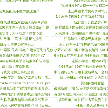
我国将发射“天都一号”“天都二
让公共图书馆拥有多种“打开
短视频配乐不能“想配就配”
痛批民进党当局旅游政策朝令夕改
新加坡队长竟是房产中
基因奶牛产出含有人胰岛素的牛奶
朝鲜最高人民会议决定废除朝韩经
性劝导，为何劝进了网友心里
人民热评：宠物粮生产也得遵守最
人”故事丨“迎接一场新的挑战”
江苏镇江：诵读经典迎接“世
相山e治理”助力网格智治
亚运冠军手上“厚厚的老茧”闪耀
生”紧跟“民声”推动主题教育见行见效
政策跌跌撞撞进入“时代转折点”
新鲜出炉：2024年全球社媒平台与数字广告市场报告
这届小学生，用yyds写
威尼斯：狂欢谢幕
1.63亿or1.69亿？福州双色球
让传统文化插上科幻翅膀
「央视财经」这一国突发！我使馆紧急提醒！所有中国公民居家不外出→
加快推进农业科技创新 大面积
online firms provide impetus to agricultural product sales
美丽的西村彗星
山东：“福彩圆梦·孤儿助学工程”项目两年来共资助2000人
中有“数”】跨境资本流动趋稳向好
特战队员攀爬越障均瞄准备战要求
继续发挥中央生态环境保护督察利剑作用（美丽中国·关注中央生态环境保护督察①）
韩第一夫人消失4个