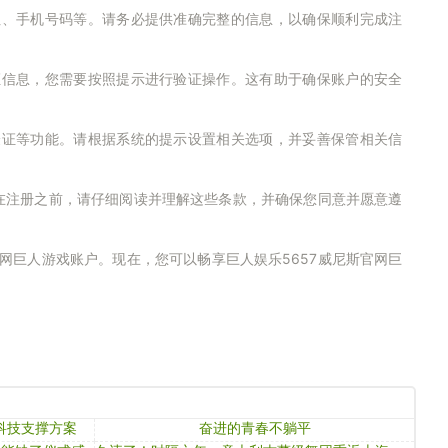
址、手机号码等。请务必提供准确完整的信息，以确保顺利完成注
证信息，您需要按照提示进行验证操作。这有助于确保账户的安全
验证等功能。请根据系统的提示设置相关选项，并妥善保管相关信
在注册之前，请仔细阅读并理解这些条款，并确保您同意并愿意遵
网巨人游戏账户。现在，您可以畅享巨人娱乐5657威尼斯官网巨
了科技支撑方案
奋进的青春不躺平