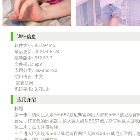
详细信息
软件大小:
957.94mb
最后更新:
2024-05-24
最新版本:
612.53.7
文件格式:
apk
应用分类:
ios-android
使用语言:
中文
:需要联网
系统要求:
8.7以上
应用介绍
标题
第一步：访问巨人娱乐5657威尼斯官网巨人游戏5657威尼斯官
首先，打开您的浏览器，输入巨人娱乐5657威尼斯官网巨人游
第二步：点击注册按钮
一旦进入巨人娱乐5657威尼斯官网巨人游戏5657威尼斯官网
第三步：填写注册信息