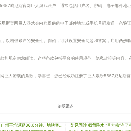
5657威尼斯官网巨人游戏账户。通常包括用户名、密码、电子邮件地
7威尼斯官网巨人游戏会向您提供的电子邮件地址或手机号码发送一条验
选项，以增强账户的安全性。例如，可以设置安全问题和答案，启用两步
用条款和规定供您阅读。这些条款包括平台的使用规范、隐私政策等内容。
官网巨人游戏的条款，恭喜您！您已经成功注册了巨人娱乐5657威尼斯官
加载更多
最新年度数据：广州平均通勤38.6分钟、地铁客流强度全国第一
防风固沙 截留降水 “草方格”有