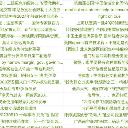
积石山6.2级地震｜二级应急响应终止 安置救助有序展开——积石山6.2级地震灾后第11日救援安置情况综述
第四届英国“中国旅游文化周”
fda正式批准辉瑞疫苗 印尼放宽社会限制｜大流行手记（8月23日）
medical volunteers help to ensure 
美军将领称中国大陆将在2027年前做好攻台准备 中方回应
right on cue
通讯｜“不幸的是，这是事实”——国际专家谈西方在人权问题上的双重标准
上海认定第一批40家创新型
游部发布元旦、春节假期出游提示
甲辰年味浓 龙腾两岸春——海峡两岸同胞共贺新春综述
中国土豪澳洲买别墅 最年轻者24
莫让儿歌远离童真
手语传经典为何如此重要
月将就部分议席举行第二轮选举
也门胡塞武装称袭击美国
prop. 1 passes by narrow margin, gov. gavin newsom calls it ‘a huge victory’ for california
警惕，家里要是有这种菜板的
投毒案被告人许垚一审被判死刑
让守信者受益是最好激
- 本版责编：塔怀旸 王 博 刘佳华
冯鹏志：中国特色文化建构
唐驳虎：美国4000万贫困人口？不讲标准就是耍流氓
火锅店有87岁服务员
低温天气，他们在地下守护城市
严寒天气过去一周致死83人
侮辱性。。。也还好吧
安全使用年限系列标准发布
“四海同春”访演活动在悉
未婚立遗嘱数量猛增
习近平同塞拉利昂总统比
0230519 十年等待 只为“香”财富
跨国药企接连巨资押注核药赛道，下一个“黄金风口”乘势而起？
广西南宁新增1例本土确诊 行
检出同源变异株 核酸大排查仍在继续
更好担负起新的文化使