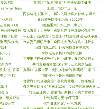
在伦敦启动
摸清职工体质“家底” 利于维护职工健康
safer air trips
北航：“敢为”出一流
两会速递｜孙业礼：解决入境游客支付难 多项举措正在落实
企业总部
新冠肺炎防疫全纪录（2020年）
【境内疫情观察】全国现有重症病例超百例（1月24日）
《红色通缉》第三集《出击》
岁与总理当邻居
森木家具：为传统古典家具产业开辟现代化生产之路
美国openai首席技术官：不确定是否使用了社交媒体数据训练sora
积石山6.2级地震丨安置工作加速推进 生活秩序逐步恢复——积石山6.2级地震灾后第9日救援安置情况综述
【图集】北京海淀区组织集中核酸检测 预防疫情传播
代表委员履职故事｜全国人大代表梅兵：建议多措并举弘扬教育家精神
船只
两部门派工作组赴云南指导抗旱减灾
要小心了！
李铁点名表扬张稀哲和王刚
励
平安银行行长冀光恒：困中求变，五万亿银行如何度过转型阵痛期
的新境界
共同富裕看浙里|这个村，让老房焕新生
“我为群众办实事”微观察之三：精准帮扶 “兜”住最困难群体
办得好|安徽合肥：慢性病患者的“刚需药”，家门口可买了
电力“动脉”
假期作业不是用来博眼球的
。
优爱腾们的金融突围：裹挟海量用户，隐秘角落掘金网贷
尼举行
俄各界支持设立“反日本军国主义战争胜利纪念日” 敦促日本反省历史
奥会谈
打疫苗送房子 香港地产商捐千万房产作抽奖
律师披露波音“吹哨人”遭公司报复细节：绩效评分被下调，还多次遭到骚扰
让诗与远方更“触手可及”
程轨迹公布
倡导健康的媒介生活方式
命
大风蓝色预警：内蒙古新疆西藏等地部分地区阵风将达8至9级