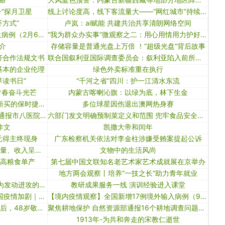
号”探月卫星
线上讨论度高，线下客流量大——“网红城市”持续上新
方式”
卢岚：ai赋能 共建共治共享清朗网络空间
【境内疫情观察】广西新增37例本土病例（2月6日）
“我为群众办实事”微观察之二：用心用情用力护好“一老一小”
介
存储容量是普通光盘上万倍 ！“超级光盘”背后故事
济合作法规文书
联合国叙利亚国际调查委员会：叙利亚陷入前所未有的人道主义危机
基本的企业伦理
绿色外卖标准重在执行
界读书日”
“千河之省”四川：护一江清水东流
青春奋斗光芒
内蒙古喀喇沁旗：以绿为底，林下生金
小区23户家中窗户接连被钢珠击碎 新买的保时捷也遭殃
多位球星因伤退出澳网热身赛
6月13日广东本土新增4例新冠 广州通报市八医院2名医生确诊
六部门发文明确预制菜定义和范围 兜牢食品安全底线
作文
凯撒大帝和闰年
亿元得主终现身
广东检察机关依法对李金柱涉嫌受贿案提起公诉
中信银行去年信用卡业绩曝光：交易量、收入呈负增长，不良率抬头
文物中的生活风尚
提高粮食单产
第七届中国文联知名老艺术家艺术成就展在京举办
地方两会观察丨培养“一技之长”助力青年就业
俄国防部：“道尔-m2”防空导弹系统为发动进攻的俄军部队“遮上天幕”
教研成果服务一线 演训经验进入课堂
英国1月或出现omicron感染浪潮 美国疫情加剧｜大流行手记（12月11日）
【境内疫情观察】全国新增17例境外输入病例（9月9日）
「澎湃新闻」卸任四川省卫健委主任后，48岁敬静重回华西
聚焦耕地保护 自然资源部通报16个耕地调查问题典型案例
月
1913年-为共和奔走的宋教仁逝世