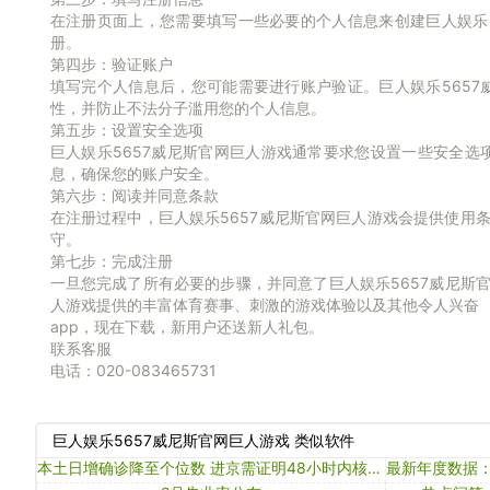
在注册页面上，您需要填写一些必要的个人信息来创建巨人娱乐
册。
第四步：验证账户
填写完个人信息后，您可能需要进行账户验证。巨人娱乐565
性，并防止不法分子滥用您的个人信息。
第五步：设置安全选项
巨人娱乐5657威尼斯官网巨人游戏通常要求您设置一些安全
息，确保您的账户安全。
第六步：阅读并同意条款
在注册过程中，巨人娱乐5657威尼斯官网巨人游戏会提供使
守。
第七步：完成注册
一旦您完成了所有必要的步骤，并同意了巨人娱乐5657威尼斯
人游戏提供的丰富体育赛事、刺激的游戏体验以及其他令人兴奋
app，现在下载，新用户还送新人礼包。
联系客服
电话：020-083465731
巨人娱乐5657威尼斯官网巨人游戏 类似软件
本土日增确诊降至个位数 进京需证明48小时内核酸阴性