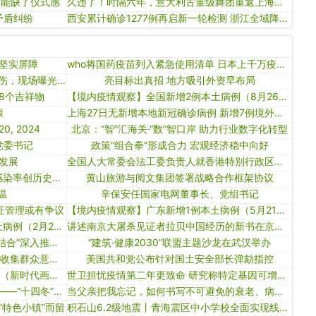
不能缺了仪式感
久违了！时隔六年，意大利古董级舞团重返上海大剧院
矛盾纠纷
西安累计确诊1277例再启新一轮检测 浙江全域降为低风险
坚实屏障
who将国药疫苗列入紧急使用清单 日本上千万疫苗积压 | 大流行手记（5月7日）
19岁中国女子在美开保时捷撞车致3伤，现场曝光！车头损毁
亮目标出真招 地方吸引外资早布局
8个吉祥物
【境内疫情观察】全国新增2例本土病例（8月26日）
康
上海27日无新增本地新冠确诊病例 新增7例境外输入病例
0, 2024
北京：“智”汇海关·“数”智口岸 助力行业数字化转型
党委书记
政策“组合拳”形成合力 宏观经济稳中向好
发展
全国人大常委会法工委负责人就香港特别行政区制定《维护国家安全条例》发表谈话
美国取消旅行限制迎客流高峰 德国感染率创历史新高｜大流行手记（11月8日）
黄山旅游与阅文集团签署战略合作框架协议
温
辛保安任国家电网董事长、党组书记
证管理或有争议
【境内疫情观察】广东新增1例本土病例（5月21日）
【境内疫情观察】广东新增48例本土病例（2月26日）
讲述南京大屠杀见证者拉贝中国经历的新书在京出版
齐风鲁韵汇江海 山东深刻把握“两个结合”深入推进文化“两创”纪实
“建筑·健康2030”联盟主题沙龙在武汉举办
浙江杭州：桐庐县巡察干部田间地头收集群众意见建议
美国共和党公布针对国土安全部长弹劾指控
走进生产车间，看办公用椅的碳足迹（新时代画卷）
世卫担忧疫情第二年更致命 研究称特定基因可增感染风险｜大流行手记（5月15日）
内蒙古有多“长”？四个赛区相隔千里——“十四冬”科普之三
当父亲把我忘记，如何书写不可避免的衰老、病痛与死亡
“特色小镇”而留
积石山6.2级地震丨青海震区中小学校全面实现线下教学