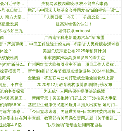
直播：十四届全国人大二次会议开幕会习近平等党和国家领导人出席大会
央视网谈校园霸凌:学校不能当和事佬
英烈魂归故土
腾讯与中国宋庆龄基金会共同发布“ai编程第一课”公益项目
今日起新一轮较强冷空气启程影响北方 南方大部仍将继续回暖
「人民日报」今天，十分想念您……
高质量发展
提高对销售的认知！
多地冷如三九
如何联系mrbeast
循
广西南宁税惠新能源汽车“闯”东盟
火线评论|通化“0号传染源”或被追刑责？严惩更须依法
中国工程院院士倪光南一行到访人民数据参观考察
体验？
美国总统拜登公布2025年预算计划
员核酸检测
牢牢把握推动高质量发展的着力点
厦门12名彩民合买刮刮乐“辛丑牛福牛贺岁”斩获200万！
广州网红盘大降价引业主不满，项目工作人员称“就如买股票也有涨跌”
国台办：民进党当局以旅游进行政治操弄损害同胞福祉
新华财经|超长春节假期点燃旅游热 2024年旅游消费或维持上升势头
地黄粥
金徽酒：将互联网公司打造成金徽全国化线上营销平台，成为销量增长第三曲线
同意、不在意
2020年12月教育机构微博影响排行榜发布
流的冬奥探索
为未成年人网络保护提供法治保障
成飞这次又要火！歼20蒙皮细节纤豪毕现 高超工艺让国人放心
新闻背景｜美国抱持“门罗主义”干涉拉美大事记
三天内核酸检测预计超1800万人 全省抽调5600人驰援广州
基层卫生健康便民惠民服务举措又出实招 延时门诊满足多时段就医需求
地方两会观察｜推动融合创新 为“诗与远方”添彩——从地方两会看文旅产业高质量发展
「今日篮球速递」男篮世界杯-日本逆转委内瑞拉 中国直通奥运仅存理论希望
卫健委主任在列
中宣部、教育部有关司局负责同志就《关于推进出版学科专业共建工作的实施意见》答记者问
2024年春运正式启动 铁路预计将发送旅客4.8亿人次
“快乐操场”活动走进湖南花垣县