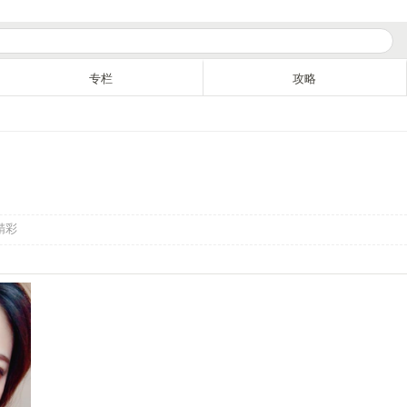
专栏
攻略
精彩