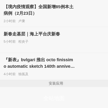
【境内疫情观察】全国新增85例本土
病例（2月23日）
2小时前
卢秉
新春走基层｜海上平台庆新春
5小时前
程炎子
『新表』bvlgari 推出 octo finissim
o automatic sketch 140th annivers
ary 超薄腕表：bvl 138 机芯设计素描
4小时前
独孤及
稿
安装应用
全站地图