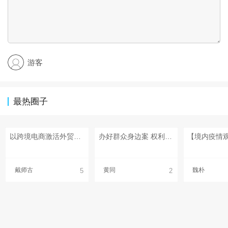
游客
最热圈子
以跨境电商激活外贸新动能（人民时评）
办好群众身边案 权利保障有力度（法治聚焦）
戴师古
黄同
魏朴
5
2