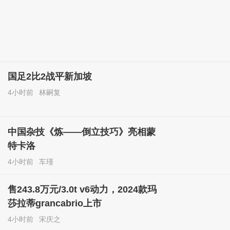
国足2比2战平新加坡
4小时前
林嗣复
中国杂技《炼——倒立技巧》亮相蒙
特卡洛
4小时前
车瑾
售243.8万元/3.0t v6动力，2024款玛
莎拉蒂grancabrio上市
4小时前
宋庆之