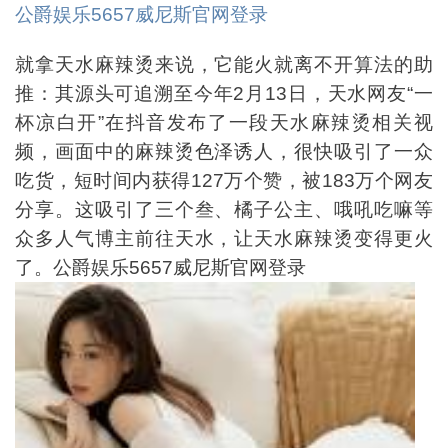
公爵娱乐5657威尼斯官网登录
就拿天水麻辣烫来说，它能火就离不开算法的助
推：其源头可追溯至今年2月13日，天水网友“一
杯凉白开”在抖音发布了一段天水麻辣烫相关视
频，画面中的麻辣烫色泽诱人，很快吸引了一众
吃货，短时间内获得127万个赞，被183万个网友
分享。这吸引了三个叁、橘子公主、哦吼吃嘛等
众多人气博主前往天水，让天水麻辣烫变得更火
了。公爵娱乐5657威尼斯官网登录