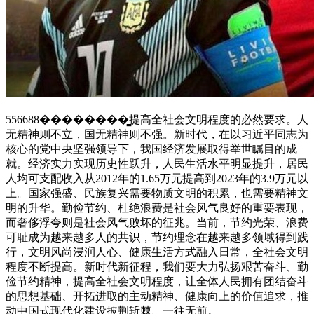
556688��������̳提高全社会文明程度的必然要求。人
无精神则不立，国无精神则不强。新时代，在以习近平同志为
核心的党中央坚强领导下，我国经济发展取得举世瞩目的成
就。经济实力实现历史性跃升，人民生活水平明显提升，居民
人均可支配收入从2012年的1.65万元提高到2023年的3.9万元以
上。国家强盛、民族复兴需要物质文明的积累，也需要精神文
明的升华。勤俭节约、杜绝浪费是社会风气良好的重要表现，
而奢侈浮夸则是社会风气败坏的征兆。当前，节约光荣、浪费
可耻成为越来越多人的共识，节约理念在越来越多领域得到践
行，文明风尚浸润人心、健康生活方式融入日常，全社会文明
程度不断提高。新时代新征程，我们要大力弘扬艰苦奋斗、勤
俭节约精神，提高全社会文明程度，让全体人民拥有团结奋斗
的思想基础、开拓进取的主动精神、健康向上的价值追求，推
动中国式现代化建设披荆斩棘、一往无前。