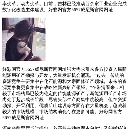
率变革、动力变革。目前，吉林已经推动百余家工业企业完成
数字化改造主体建设。好彩网官方5657威尼斯官网网址
好彩网官方5657威尼斯官网网址强大需求引来多方投资入局新
能源用矿产勘探与开发，大量发展机会涌现。“过去，传统的
资源竞争主要集中在化石能源和大宗固体矿产领域。未来的资
源竞争将更多集中在战略性新兴矿产领域。”在朱清看来，相
较于市场格局已较为稳定的传统能源矿产，新能源用矿产市场
尚处于起步成长阶段，尽管头部生产商集中度较高，但在资源
勘探、开采利用、优质矿山建设等方面存在大量机会，蕴藏着
较大的市场规模，市场结构演化存在更多可能。好彩网官方
5657威尼斯官网网址
河南省教育厅当时提出，各高校主动梳理本单位涉及的撤稿论