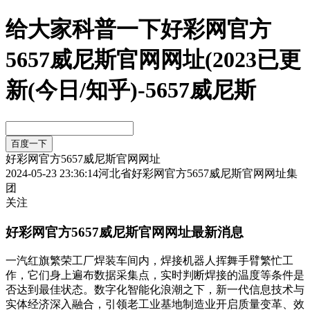
给大家科普一下好彩网官方
5657威尼斯官网网址(2023已更
新(今日/知乎)-5657威尼斯
好彩网官方5657威尼斯官网网址
2024-05-23 23:36:14
河北省
好彩网官方5657威尼斯官网网址集
团
关注
好彩网官方5657威尼斯官网网址
最新消息
一汽红旗繁荣工厂焊装车间内，焊接机器人挥舞手臂繁忙工
作，它们身上遍布数据采集点，实时判断焊接的温度等条件是
否达到最佳状态。数字化智能化浪潮之下，新一代信息技术与
实体经济深入融合，引领老工业基地制造业开启质量变革、效