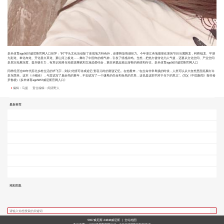
多米体育app5657威尼斯官网入口张萍：“村”字头文化活动除了体现地方特色外，还要释放情感张力。今年浙江各地最受欢迎的节目当属舞龙，柯桥福龙、平湖
九彩龙、奉化布龙、开化香火草龙、萧山河上板龙……舞出了中国年的精气神，引发了情感共鸣。当然，把热力值转化为人气值，还要从文化空间、产业空间
多层次拓展深度、提升吸引力，有意识地将当地资源禀赋和文旅趋势结合，更好承载起观众游客的热情和向往。多米体育app5657威尼斯官网入口
同样经历过60年代苏北乡村生活的毕飞宇，则以“此情可待成追忆”形容儿时的斑驳记忆。在他看来，“在生命非常卑贱的时候，人类可以从大自然里面拓展出许
多东西来。这本《小糊涂》，与其说写了庞余亮的童年，不如说写了一个谦卑的生命和自然的关系，这也是这部书对于当下的意义”。(完)(《中国新闻》报作者
罗鲁峤)《多米体育app5657威尼斯官网入口》
编辑：马援
责任编辑：闽清野人
最新推荐
精彩图集
5657威尼斯-24848威尼斯
|
全站地图