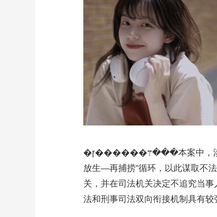
�ɼ������߹���本案中
放生—再捕捞”循环，以此谋取不
关，并在司法机关决定不追究当事
法和刑事司法双向衔接机制具有较