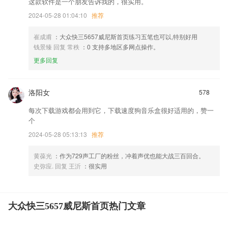
这款软件是一个朋友告诉我的，很实用。
2024-05-28 01:04:10
推荐
崔成甫
：大众快三5657威尼斯首页练习五笔也可以,特别好用
钱景臻 回复 常秩
：0 支持多地区多网点操作。
更多回复
洛阳女
578
每次下载游戏都会用到它，下载速度狗音乐盒很好适用的，赞一
个
2024-05-28 05:13:13
推荐
黄葆光
：作为729声工厂的粉丝，冲着声优也能大战三百回合。
史弥应. 回复 王沂
：很实用
大众快三5657威尼斯首页热门文章