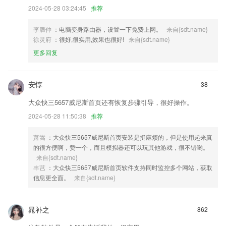
2024-05-28 03:24:45
推荐
李膺仲
：电脑变身路由器，设置一下免费上网。
来自{sdt.name}
徐灵府
：很好,很实用,效果也很好!
来自{sdt.name}
更多回复
安惇
38
大众快三5657威尼斯首页还有恢复步骤引导，很好操作。
2024-05-28 11:50:38
推荐
萧嵩
：大众快三5657威尼斯首页安装是挺麻烦的，但是使用起来真
的很方便啊，赞一个，而且模拟器还可以玩其他游戏，很不错哟。
来自{sdt.name}
丰芑
：大众快三5657威尼斯首页软件支持同时监控多个网站，获取
信息更全面。
来自{sdt.name}
晁补之
862