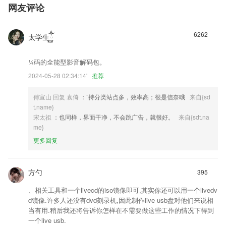
网友评论
6262
太学生ོ࿆ྂ
¼码的全能型影音解码包。
2024-05-28 02:34:14'
推荐
傅宣山 回复 袁倚
：¯持分类站点多，效率高；很是信奈哦
来自{sd
t.name}
宋太祖
：也同样，界面干净，不会跳广告，就很好。
来自{sdt.na
me}
更多回复
方勺
395
、相关工具和一个livecd的iso镜像即可,其实你还可以用一个livedv
d镜像.许多人还没有dvd刻录机,因此制作live usb盘对他们来说相
当有用.稍后我还将告诉你怎样在不需要做这些工作的情况下得到
一个live usb.