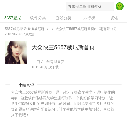
5657威尼斯-24848威尼斯
5657威尼
软件分类
游戏分类
排行榜
资讯
斯-24848威尼
专题
设计奖
豌豆推
5657威尼斯-24848威尼斯
>
>
大众快三5657威尼斯首页(中国)有限公司
2.10.36-5657威尼斯
斯
大众快三5657威尼斯首页
官方
年满18周岁
次下载
1615.46万
小编点评
大众快三5657威尼斯首页：是一款为了提高学生学习进行制作的
app，这款软件能够帮助学生进行制作一个良好的学习计划，让
学生们能够及时的规划好自己的时间。同时也安排了各种学科的
知识题目的讲解和配套练习，让学生能够学的更加轻松。喜欢就
来下载吧！