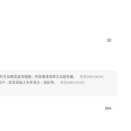
32
实时互动教室超清视频，和直播课老师互动超有趣。
来自{sdt.name}
用户，其语音输入非常强大，很好用。
来自{sdt.name}
304
。