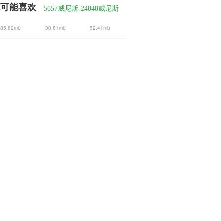
你可能喜欢
5657威尼斯-24848威尼斯
85.62mb
30.81mb
52.41mb