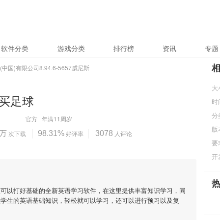
8威尼斯
软件分类
游戏分类
排行榜
资讯
专题
中国)有限公司8.94.6-5657威尼斯
大
买足球
时
分
官方
年满11周岁
版
5万
次下载
98.31%
好评率
3078
人评论
要
开
生可以打好基础的全新英语学习软件，在这里提供丰富知识学习，同
强学生的英语基础知识，轻松就可以学习，还可以进行预习以及复