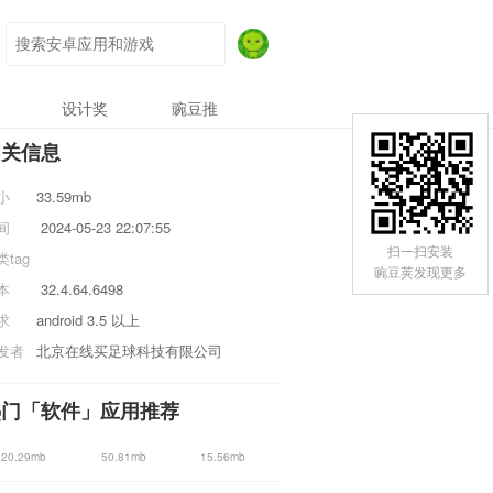
设计奖
豌豆推
相关信息
小
33.59mb
间
2024-05-23 22:07:55
扫一扫安装
类
tag
豌豆荚发现更多
本
32.4.64.6498
求
android 3.5 以上
发者
北京在线买足球科技有限公司
热门「软件」应用推荐
20.29mb
50.81mb
15.56mb