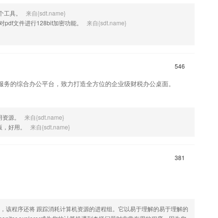
这个工具。
来自{sdt.name}
pdf文件进行128bit加密功能。
来自{sdt.name}
546
服务的综合办公平台，致力打造全方位的企业级财税办公桌面。
用资源。
来自{sdt.name}
一版，好用。
来自{sdt.name}
381
成，该程序还将 跟踪消耗计算机资源的进程组。它以易于理解的易于理解的