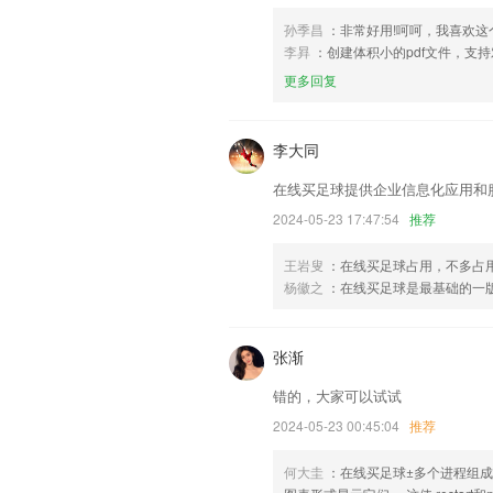
孙季昌
：非常好用!呵呵，我喜欢
李昪
：创建体积小的pdf文件，支持对
更多回复
李大同
在线买足球提供企业信息化应用和
2024-05-23 17:47:54
推荐
王岩叟
：在线买足球占用，不多占
杨徽之
：在线买足球是最基础的
张渐
错的，大家可以试试
2024-05-23 00:45:04
推荐
何大圭
：在线买足球±多个进程组