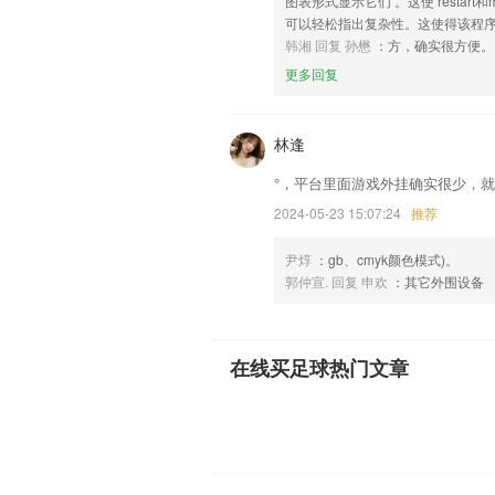
图表形式显示它们 。这使 restart
可以轻松指出复杂性。这使得该程
韩湘 回复 孙懋
：方，确实很方便。
更多回复
林逢
°，平台里面游戏外挂确实很少，
2024-05-23 15:07:24
推荐
尹焞
：gb、cmyk颜色模式)。
郭仲宣. 回复 申欢
：其它外围设备
在线买足球热门文章