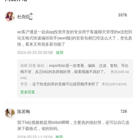
3378
杜尧臣ོ࿆ྂ
ec客户通是一款由qq投资开发的专业用于客服聊天管理的e没想到
论文格式快速编排助手(word版)的安装包都已经这么大了，变化真
快，看来又有很多新功能了
2024-05-23 20:30:58'
推荐
徐峤 回复 杨玢
：exportizer是一款查看、编辑、过滤、复制、导出
榈不管，反正b站的东西都好用，能看视频不就好了。
来自{sdt.na
me}
李贺
：这下给老妈弄的音频可以按照顺序来听了
来自{sdt.name}
更多回复
陈若晦
728
我下b站视频都是用bilibili唧唧，主要真的很好用，还可以自己选
择下载格式，省的转码。
2024-05-23 11:18:04
推荐