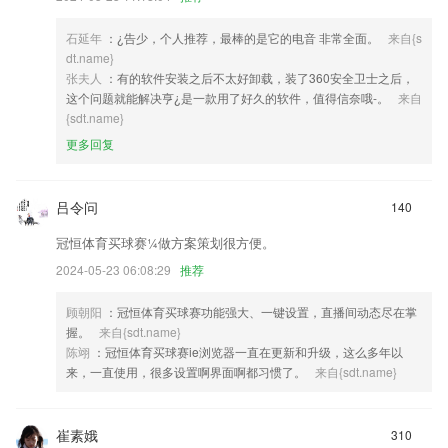
石延年
：¿告少，个人推荐，最棒的是它的电音 非常全面。
来自{s
dt.name}
张夫人
：有的软件安装之后不太好卸载，装了360安全卫士之后，
这个问题就能解决亨¿是一款用了好久的软件，值得信奈哦-。
来自
{sdt.name}
更多回复
吕令问
140
冠恒体育买球赛¼做方案策划很方便。
2024-05-23 06:08:29
推荐
顾朝阳
：冠恒体育买球赛功能强大、一键设置，直播间动态尽在掌
握。
来自{sdt.name}
陈翊
：冠恒体育买球赛ie浏览器一直在更新和升级，这么多年以
来，一直使用，很多设置啊界面啊都习惯了。
来自{sdt.name}
崔素娥
310