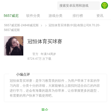
5657威尼斯-24848威尼斯
5657威尼
软件分类
游戏分类
排行榜
资讯
斯-24848威尼
专题
设计奖
豌豆推
5657威尼斯-24848威尼斯
>
>
冠恒体育买球赛(中国)有限公司8.70.20-
5657威尼斯
斯
冠恒体育买球赛
官方
年满14周岁
次下载
8724.47万
小编点评
冠恒体育买球赛：是学习教育类的软件，为用户带来了丰富的学
习内容，分类十分的详细，大家能够在上面找到适合自己的内容
进行学习，还会有海量的题库为你带来，让你掌握更多的题型，
有需要的用户快来下载使用吧。
简介