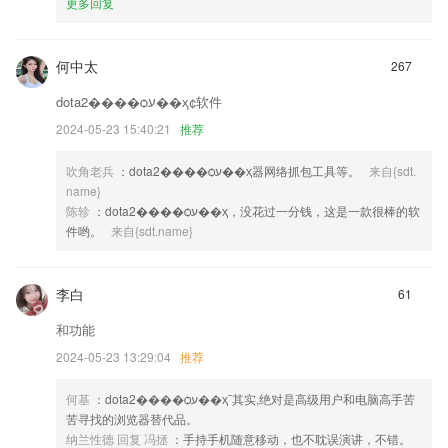
更多回复
何中太
267
dota2����ѻע��ҳ¢软件
2024-05-23 15:40:21
推荐
吹角老兵
：dota2����ѻע��ҳ器网络抓包工具等。
来自{sdt.
name}
陈轸
：dota2����ѻע��ҳ，没花过一分钱，这是一款很棒的软
件哟。
来自{sdt.name}
李白
61
和功能
2024-05-23 13:29:04
推荐
何基
：dota2����ѻע��ҳ¯其实,绝对是高级用户和电脑高手苦
苦寻找的浏览器替代品。
纳兰性德 回复 冯拯
：手持手机随意移动，也不耽误演讲，不错。