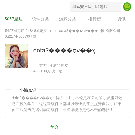
5657威尼斯-24848威尼斯
5657威尼
软件分类
游戏分类
排行榜
资讯
斯-24848威尼
专题
设计奖
豌豆推
5657威尼斯-24848威尼斯
>
>
dota2����ѻע��ҳ(中国)有限公司
6.22.74-5657威尼斯
斯
dota2����ѻע��ҳ
官方
年满11周岁
次下载
4369.33万
小编点评
dota2����ѻע��ҳ：得力助手，不论是在公司的职员也好还
是在校的学生，这这款软件上都可以最快的速度提升自我，如果
你在找优秀的培训学习软件，长松系统必是你不错的选择！
简介