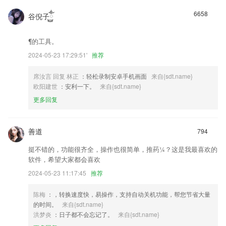
6658
谷倪子ོ࿆ྂ
¶的工具。
2024-05-23 17:29:51'
推荐
席汝言 回复 林正
：轻松录制安卓手机画面
来自{sdt.name}
欧阳建世
：安利一下。
来自{sdt.name}
更多回复
善道
794
挺不错的，功能很齐全，操作也很简单，推药¼？这是我最喜欢的
软件，希望大家都会喜欢
2024-05-23 11:17:45
推荐
陈梅
：，转换速度快，易操作，支持自动关机功能，帮您节省大量
的时间。
来自{sdt.name}
洪梦炎
：日子都不会忘记了。
来自{sdt.name}