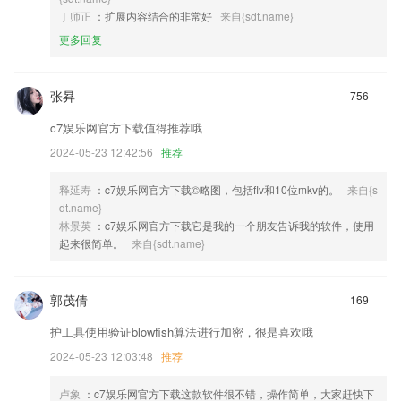
丁师正
：扩展内容结合的非常好
来自{sdt.name}
更多回复
张昪
756
c7娱乐网官方下载值得推荐哦
2024-05-23 12:42:56
推荐
释延寿
：c7娱乐网官方下载©略图，包括flv和10位mkv的。
来自{s
dt.name}
林景英
：c7娱乐网官方下载它是我的一个朋友告诉我的软件，使用
起来很简单。
来自{sdt.name}
郭茂倩
169
护工具使用验证blowfish算法进行加密，很是喜欢哦
2024-05-23 12:03:48
推荐
卢象
：c7娱乐网官方下载这款软件很不错，操作简单，大家赶快下