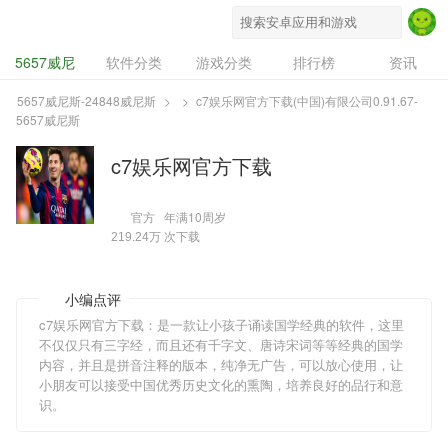
5657威尼斯-24848威尼斯
5657威尼
软件分类
游戏分类
排行榜
资讯
斯-24848威尼
专题
设计奖
豌豆推
5657威尼斯-24848威尼斯
>
>
c7娱乐网官方下载(中国)有限公司0.91.67-
5657威尼斯
斯
c7娱乐网官方下载
官方
年满10周岁
次下载
219.24万
小编点评
c7娱乐网官方下载：是一款让小孩子诵读国学经典的软件，这里
不仅仅只有三字经，而且还有千字文、唐诗宋词等等经典的国学
内容，并且是拼音注释的版本，纯净无广告，可以放心使用，让
小朋友可以接受中国优秀历史文化的熏陶，培养良好的品行和意
识。