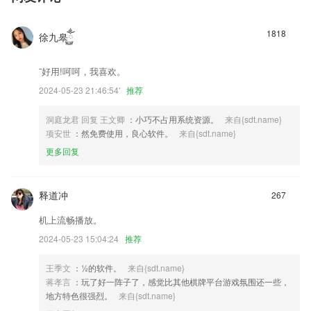
便利同时也为环保做出了贡献。功能介绍
1818
徐九皋ོ࿆ྂ
¯好用!呵呵，我喜欢。
2024-05-23 21:46:54'
推荐
洞庭龙君 回复 王文卿
：小巧不占用系统资源。
来自{sdt.name}
项安世
：然免费使用，良心软件。
来自{sdt.name}
更多回复
释道冲
267
机上流畅播放。
2024-05-23 15:04:24
推荐
王季文
：½的软件。
来自{sdt.name}
蒋孝言
：玩了好一阵子了，感觉比其他棋牌平台游戏氛围还一些，
地方特色很强烈。
来自{sdt.name}