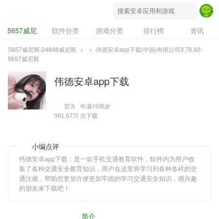
5657威尼斯-24848威尼斯
5657威尼
软件分类
游戏分类
排行榜
资讯
斯-24848威尼
专题
设计奖
豌豆推
5657威尼斯-24848威尼斯
>
>
伟德安卓app下载(中国)有限公司3.76.92-
5657威尼斯
斯
伟德安卓app下载
官方
年满10周岁
次下载
991.67万
小编点评
伟德安卓app下载：是一款手机交通教育软件，软件内为用户收
集了各种交通安全教育知识，用户在这里将学习到各种各样的交
通法规，帮助您更加方便更加牢固的学习交通安全知识，感兴趣
的朋友来下载吧！
简介