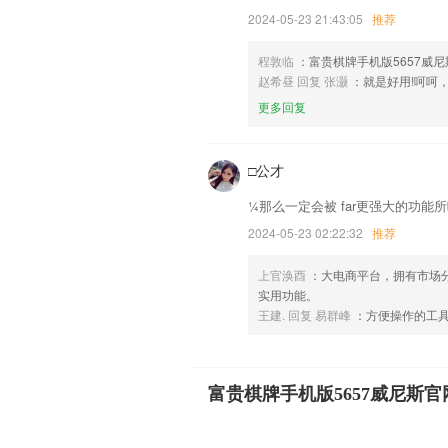
2024-05-23 21:43:05
推荐
程敦临
：富贵棋牌手机版5657威尼
赵希昼 回复 张灏
：就是好用!呵呵
更多回复
□公才
¼那么一定会被 far更强大的功能
2024-05-23 02:22:32
推荐
上官涣酉
：大电商平台，拥有市场
实用功能。
王建. 回复 易群峰
：方便操作的工
富贵棋牌手机版5657威尼斯