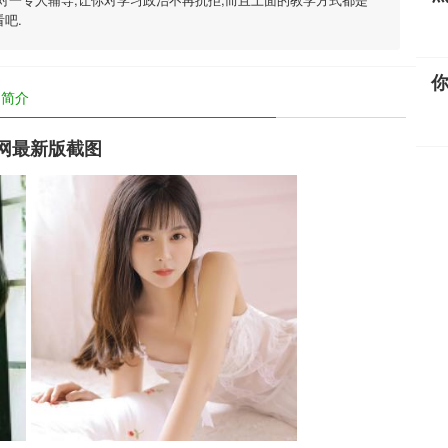
吧.
简介
官网最新版截图