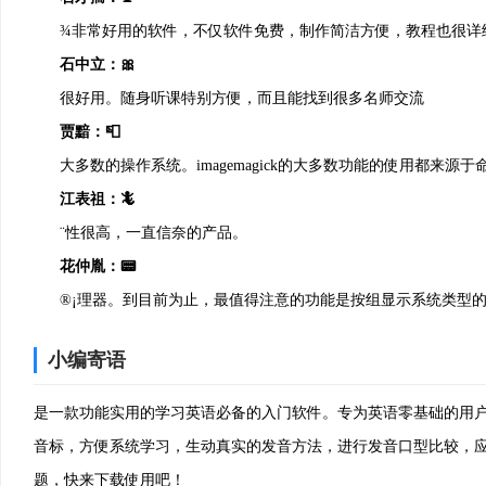
¾非常好用的软件，不仅软件免费，制作简洁方便，教程也很详
石中立：🎀
很好用。随身听课特别方便，而且能找到很多名师交流
贾黯：📮
大多数的操作系统。imagemagick的大多数功能的使用都来源
江表祖：🦎
¨性很高，一直信奈的产品。
花仲胤：📟
®¡理器。到目前为止，最值得注意的功能是按组显示系统类型的进
或 自定义选择。已终止的进程将 显示在专用选项卡中，您可以从此
小编寄语
杨端叔：📒
¯件工程师点赞
是一款功能实用的学习英语必备的入门软件。专为英语零基础的用
米仲昌：🌈
音标，方便系统学习，生动真实的发音方法，进行发音口型比较，
¹¿泛。
题，快来下载使用吧！