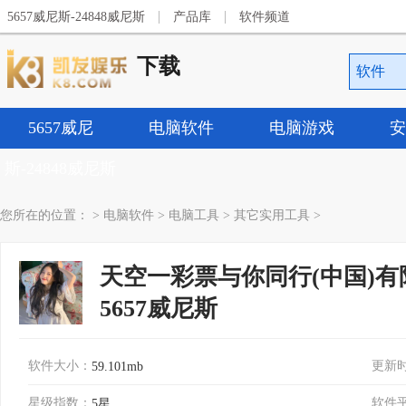
|
|
5657威尼斯-24848威尼斯
产品库
软件频道
下载
软件
5657威尼
电脑软件
电脑游戏
安
斯-24848威尼斯
您所在的位置：
>
电脑软件
>
电脑工具
>
其它实用工具
>
天空一彩票与你同行(中国)有限公司
5657威尼斯
软件大小：
更新
59.101mb
星级指数：
软件
5星