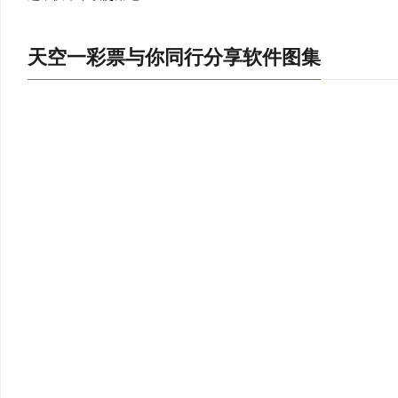
郑愚：🎡
功能很实在，提供常用名词管理功能，在软件输入收据上经常使
天空一彩票与你同行分享软件图集
林溥：🥨
常实用的创新型在线隐私数据清理工具。该工具内置深层扫描机
方泽：🌈
可用于印度语言的word稳定，excel表格，幻灯片制作，邮件发
鲍度：🎬
有问题，轻轻松松抠图，好用。
释蕴常：📋
积小的pdf文件，支持对pdf文件进行128bit加密功能。
刘氏：😺
软件操作很简单，适用范围也很广泛
淮南小山：🧡
11上，更新很快，很nice。