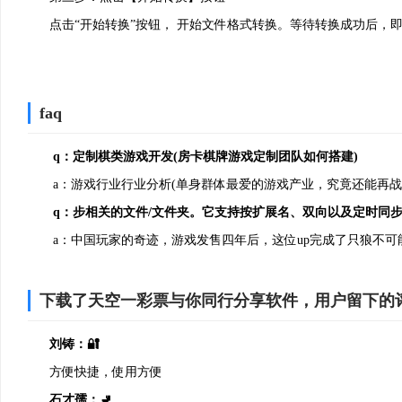
点击“开始转换”按钮， 开始文件格式转换。等待转换成功后，
faq
q：定制棋类游戏开发(房卡棋牌游戏定制团队如何搭建)
3、安装完成即可使用
a：游戏行业行业分析(单身群体最爱的游戏产业，究竟还能再战
q：步相关的文件/文件夹。它支持按扩展名、双向以及定时同
a：中国玩家的奇迹，游戏发售四年后，这位up完成了只狼不可
下载了天空一彩票与你同行分享软件，用户留下的
刘铸：🔐
方便快捷，使用方便
石才孺：🚽