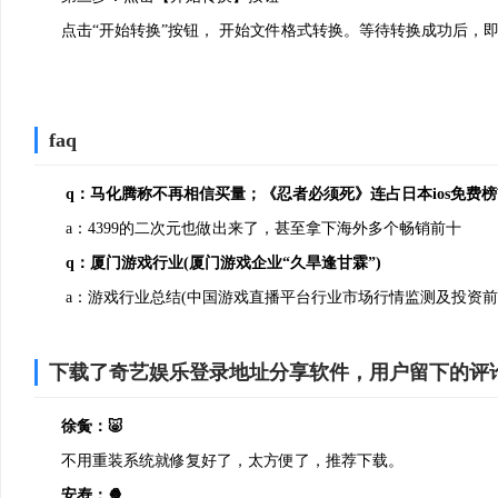
点击“开始转换”按钮， 开始文件格式转换。等待转换成功后，
faq
q：马化腾称不再相信买量；《忍者必须死》连占日本ios免费榜
3、安装完成即可使用
a：4399的二次元也做出来了，甚至拿下海外多个畅销前十
q：厦门游戏行业(厦门游戏企业“久旱逢甘霖”)
a：游戏行业总结(中国游戏直播平台行业市场行情监测及投资前
下载了奇艺娱乐登录地址分享软件，用户留下的评
徐夤：🐷
不用重装系统就修复好了，太方便了，推荐下载。
安焘：🍿