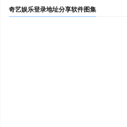
龚日昇：👧
奇艺娱乐登录地址分享软件图集
验的用户更可自行调整、切换分离器/解码器。
陈德翁：🕊
用了很久的软件，真的是值得推荐
曹宗旦：⚠
剪了很多短视频了。
崔亘：☔
¥软件已经很长时间了，软件中的游戏是非常丰富的，大爱，会
徐源：🐨
错的，可以下载
汪真：🔄
，家长和学校沟通零距离。课堂练习题可以自动批改，学习效果及时
的，而我只会好用啊，卧槽。
吕防：🏏