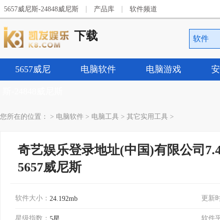
|
|
5657威尼斯-24848威尼斯
产品库
软件频道
下载
软件
5657威尼
电脑软件
电脑游戏
安
斯-24848威尼斯
您所在的位置：
>
电脑软件
>
电脑工具
>
其它实用工具
>
奇艺娱乐登录地址(中国)有限公司7.42.
5657威尼斯
软件大小：
更新
24.192mb
星级指数：
软件
5星