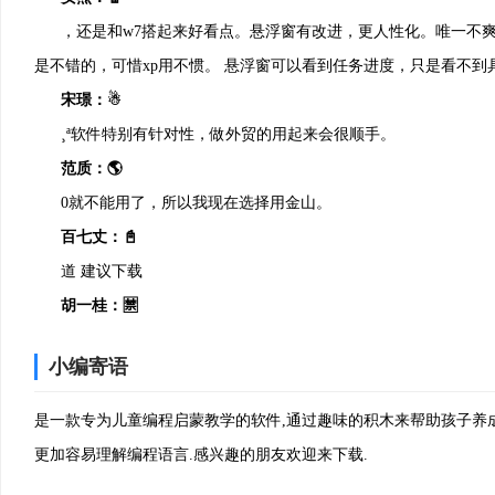
，还是和w7搭起来好看点。悬浮窗有改进，更人性化。唯一不爽
是不错的，可惜xp用不惯。 悬浮窗可以看到任务进度，只是看不到
宋璟：☃
¸ª软件特别有针对性，做外贸的用起来会很顺手。
范质：🌎
0就不能用了，所以我现在选择用金山。
百七丈：📓
道 建议下载
胡一桂：🈲
通过简单的拖放或由进口从folder.in任何情况下。
小编寄语
许当：👘
试了一下psp模拟器，效果简直逆天了。
是一款专为儿童编程启蒙教学的软件,通过趣味的积木来帮助孩子养
俞紫芝：😻
更加容易理解编程语言.感兴趣的朋友欢迎来下载.
人员很快就修复问题了，而且给到的意见反馈很专业，不错。