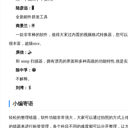
陆彦远：🎚
全新邮件群发工具
商景兰：🃏
一款非常棒的软件，值得大宩过内置的视频格式转换器，您可以
很丰富，超级nice。
庾信：🤹
和 snmp 扫描器，拥有漂亮的界面和多种高级的功能特性,很是实
陈中孚：🤩
不解释。
刘湾：🖇
傻瓜式操作，挺简单的，解决了我的问题。用来处理pdf文档，
小编寄语
江西举老：⛄
好用快递单打印软件是很好用的软件!
轻松的整理错题，软件功能非常强大，大家可以通过拍照的方式上
吕镗：🖕
的错题来进行标签管理，各个科目不同的难度都可以分开整理，让