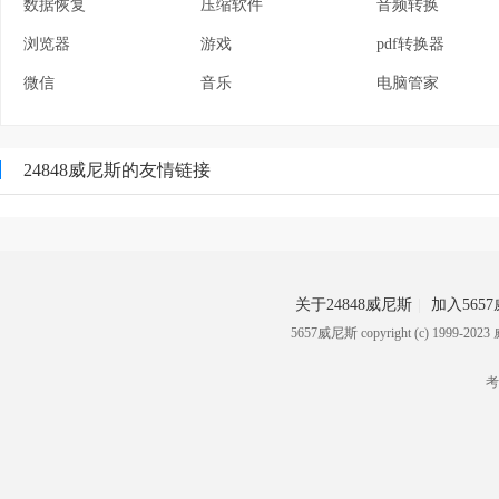
数据恢复
压缩软件
音频转换
浏览器
游戏
pdf转换器
微信
音乐
电脑管家
24848威尼斯的友情链接
关于24848威尼斯
加入565
5657威尼斯 copyright (c) 199
考