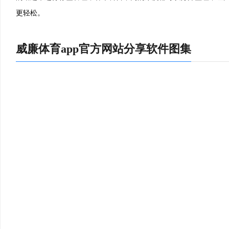
真的是一款很值得推荐的软件
更轻松。
任郑：😙
支持微软的asf格式转换为各种流行的视频格式。
威廉体育app官方网站分享软件图集
黄简：🐸
只需按下“create”按钮来欣赏较终的结果~！
孔融：😙
事项的应用，可以运行在 linux、windows 和 mac 上。这款程
并与 owncloud 云服务紧密集成
李夷庚：🛢
家们，真的很好用。
黄好谦：👱
去除美图画报弹窗精简部分非必要文件
刘贽：🎓
更适合小米手机发烧友使用。