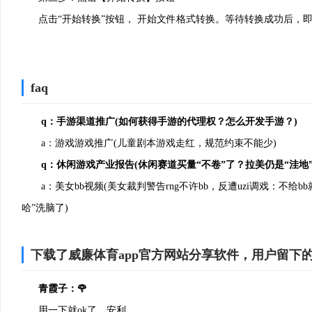
点击“开始转换”按钮， 开始文件格式转换。等待转换成功后，
faq
q：手游渠道推广(如何获得手游的代理权？怎么开发手游？)
3、安装完成即可使用
a：游戏游戏推广(儿童剧本游戏走红，规范约束不能少)
q：休闲游戏产业报告(休闲赛道买量“不卷”了？拉美仍是“洼地”
a：美女bb视频(美女裁判警告rng不许bb，反遭uzi调戏：不给b
哈”洗脑了)
下载了威廉体育app官方网站分享软件，用户留下
青霞子：🌹
用一下就ok了，安利。