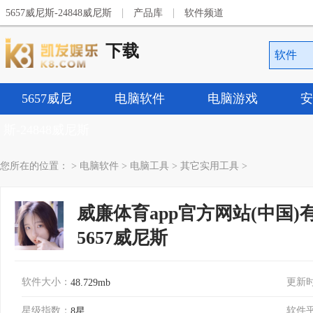
|
|
5657威尼斯-24848威尼斯
产品库
软件频道
下载
软件
5657威尼
电脑软件
电脑游戏
安
斯-24848威尼斯
您所在的位置：
>
电脑软件
>
电脑工具
>
其它实用工具
>
威廉体育app官方网站(中国)有限
5657威尼斯
软件大小：
更新
48.729mb
星级指数：
软件
8星