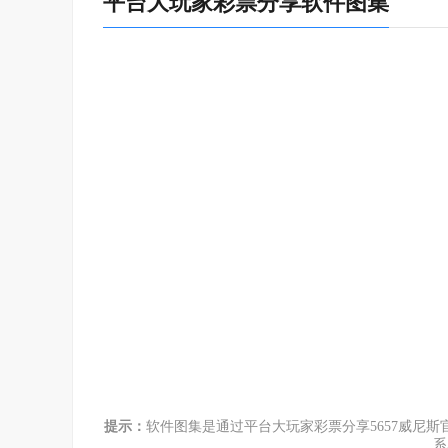
平台大玩家彩票分享软件图集
□韫：🏧
做生意上千牛!提供店铺全面的数据，实时更新店铺
李迪：🧵
¬、图片展示出来，同时支持换行。
柳宗元：🤔
客户端，支持德语、法语、西班牙语、日语等多种语
络和，清晰流畅的声音。
王沂：🌌
软件k歌效果很不错，推荐，还可以和爱好相同稽¯件
李泌：🥻
¨内存稍稍有些大，不过也无伤大雅。
越溪杨女：🚓
手机游戏拿到电脑上去玩，很喜欢这款模拟器，使用
梁介：🐏
提示：
软件图集是通过平台大玩家彩票分享5657威尼
系