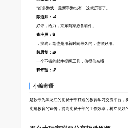
°好多游戏，最新手游也有，这就厉害了。
陈道师：🦽
好评，给力，京东商家必备软件。
查应辰：🔒
，搜狗五笔也是用着时间最久的，也很好用。
韩思复：🧇
一个不错的邮件提醒工具，值得信奈哦
释怀琏：🦵
¹式浏览windows资源管理器。到目前为止，最值得
小编寄语
可以 杀死完整的组或 自定义选择。已终止的进程将 显
欧阳辟：✅
是款专为黑龙江的党员干部打造的教育学习交流平台，
强大的图片识别，帨½¯件操作很简单，功能也较为
党建教育的宣传，提高党员干部的工作效率，树立良好
傅梦得：🧿
否则无法正常运行。