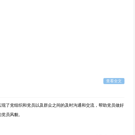
查看全文
注意的功能是按组显示系统类型的进程的cpu负载。您可能猜到了，您
示在专用选项卡中，您可以从此处 随时重新启动。
实现了党组织和党员以及群众之间的及时沟通和交流，帮助党员做好
实用。
的党员风貌。