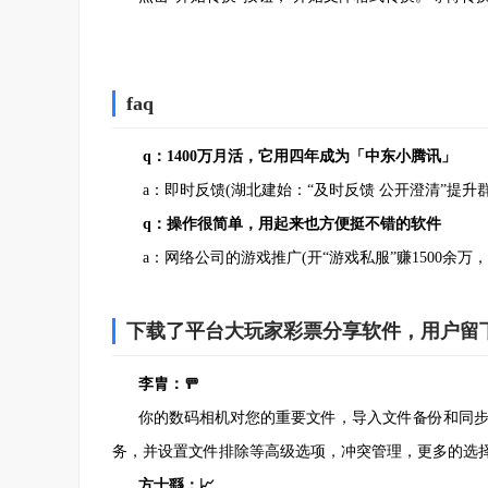
faq
q：1400万月活，它用四年成为「中东小腾讯」
a：即时反馈(湖北建始：“及时反馈 公开澄清”提升群
3、安装完成即可使用
q：操作很简单，用起来也方便挺不错的软件
a：网络公司的游戏推广(开“游戏私服”赚1500余万
下载了平台大玩家彩票分享软件，用户留
李胄：🚥
你的数码相机对您的重要文件，导入文件备份和同步
务，并设置文件排除等高级选项，冲突管理，更多的选
方士繇：📈