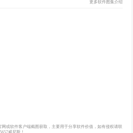
更多软件图集介绍
交易，店铺运营一目了然。
言课程学习，还能在线与老师进行互动，为大家提供更加稳定的网
操作很简单，下载也很方便快捷
也很简单。
斯官网或软件客户端截图获取，主要用于分享软件价值，如有侵权请联
5657威尼斯！