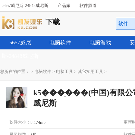
|
|
5657威尼斯-24848威尼斯
产品库
软件频道
下载
软件
5657威尼
电脑软件
电脑游戏
安
斯-24848威尼斯
您所在的位置：
>
电脑软件
>
电脑工具
>
其它实用工具
>
k5���ֵ���(中国)有限公司1.
威尼斯
软件大小：
更新
8.174mb
星级指数：
软件
8星