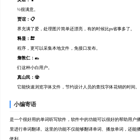
½很满意。
贾谊：📋
界充满了爱，处理图片简单还漂亮，有的时候比ps省事多了。
释显：🔚
程序，更可以采集本地文件，免接口发布。
詹敦仁：🥿
们这种小白用户。
真山民：🧟
它能快速浏览字体文件，节约设计人员的查找字体花销的时间。
安邑坊女：🚲
小编寄语
了。
余复：💘
是一个很好用的单词听写软件，软件中的功能可以很好的帮助用户
、avchd等均能进行识别转换特别方便
里进行单词翻译。这里的功能不仅能够翻译单词、播放单词，还能
□韫：🎯
便利。