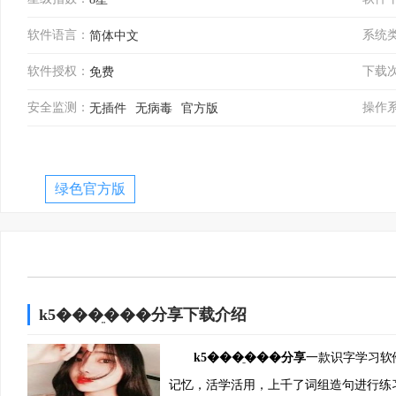
软件语言：
系统
简体中文
软件授权：
下载
免费
安全监测：
操作
无插件
无病毒
官方版
绿色官方版
k5���ֵ���分享下载介绍
k5���ֵ���分享
一款识字学习软
记忆，活学活用，上千了词组造句进行练