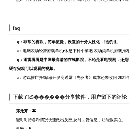
faq
q：非常的喜欢，简单便捷，设置的十分人性化，很好用。
a：电脑农场经营游戏单机(休息下种个菜吧 农场类单机游戏推荐
3、安装完成即可使用
q：迅雷看看是中国最高清的在线影院，不论是看电视剧，还是
缓存完就可以观看的视频。
a：游戏推广挣钱吗(开发商透露《先驱者》成本还未收回 2021年
下载了k5���ֵ���分享软件，用户留下的评论
郑觉齐：🚕
能对对待各种情况快速做出反应,及时回复信息，功能很实在。
灵岩：📱