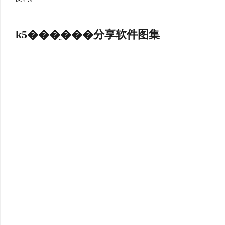
供海量的壁纸任意挑选，安利。
林季仲：🔰
k5���ֵ���分享软件图集
¨，游戏资源不要太丰富，更新也很快，非常值得推荐。
李仲偃：🎩
很简单，用着效果非常不错。
戚继光：⏭
智能接单，还能实时查询配送状态，非常方便。
翟奉达：🥫
§续电脑视屏看学习，我爱学习!
蒋旦：😘
换，赞一个。
胡曾：🤳
¨需要，马上下载这款imindq破解版使用吧