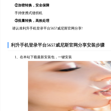
②加密转换，安全保障
手持便携式缝纫机
③批量转换，高效处理
请认准利升手机登录平台5657威尼斯官网分享!
利升手机登录平台5657威尼斯官网分享安装步骤
1、在本站下载最新安装包，一键安装