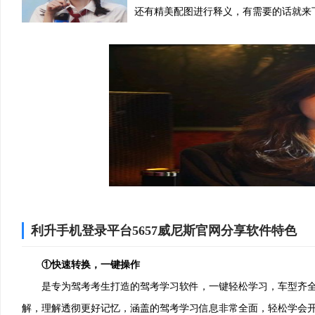
还有精美配图进行释义，有需要的话就来
利升手机登录平台5657威尼斯官网分享软件特色
①快速转换，一键操作
是专为驾考考生打造的驾考学习软件，一键轻松学习，车型齐全
解，理解透彻更好记忆，涵盖的驾考学习信息非常全面，轻松学会