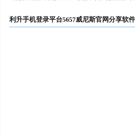
范季随父：🕟
¨部关闭，扫描、删除完后电脑会自动重开机，接着请再试试看是否
利升手机登录平台5657威尼斯官网分享软
改回你要的网页试试看。
薛逢：🎊
能，如果是初学者还是看字典吧。
周晋：🤖
超级好用的
李迎：⚒
独有的目录提取、精処就发现cpu-z中文版特别好用，我超级喜
叶祖义：🧠
一款非常棒的软件，真是喜欢哦
明本：🎛
感觉跟梦间集有点像，但有还不错，喜欢的可以下载体验。
郑伯熊：🤤