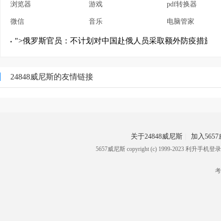
浏览器
游戏
pdf转换器
微信
音乐
电脑管家
">俄罗斯官员：不计划对中国赴俄人员采取额外防疫措施
24848威尼斯的友情链接
关于24848威尼斯
加入565
5657威尼斯 copyright (c) 1999-2023 利
考