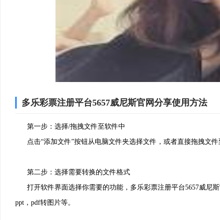
多乐彩票注册平台5657威尼斯官网分享使用方法
2、安装进行中，耐心等待
第一步：选择/拖拽文件至软件中
点击“添加文件”按钮从电脑文件夹选择文件，或者直接拖拽文件
第二步：选择需要转换的文件格式
打开软件界面选择你需要的功能，多乐彩票注册平台5657威尼斯官网分享支
ppt，pdf转图片等。