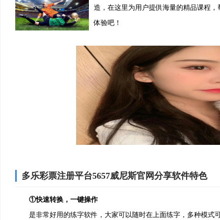
造，在这里为用户提供海量的精品课程，
体验吧！
多乐彩票注册平台5657威尼斯官网分享软件特色
①快速转换，一键操作
是非常好用的练字软件，大家可以随时在上面练字，多种模式可